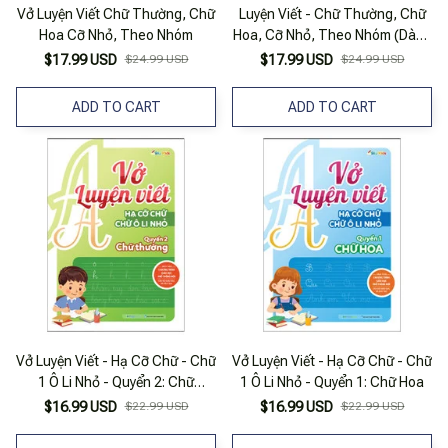
Vở Luyện Viết Chữ Thường, Chữ
Luyện Viết - Chữ Thường, Chữ
Hoa Cỡ Nhỏ, Theo Nhóm
Hoa, Cỡ Nhỏ, Theo Nhóm (Dành
Cho Học Sinh Tiểu Học)
$17.99 USD
$24.99 USD
$17.99 USD
$24.99 USD
ADD TO CART
ADD TO CART
Vở Luyện Viết - Hạ Cỡ Chữ - Chữ
Vở Luyện Viết - Hạ Cỡ Chữ - Chữ
1 Ô Li Nhỏ - Quyển 2: Chữ
1 Ô Li Nhỏ - Quyển 1: Chữ Hoa
Thường
$16.99 USD
$22.99 USD
$16.99 USD
$22.99 USD