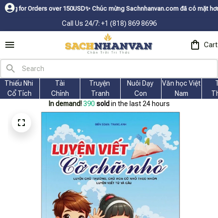
Orders over 150USDㅤ✨
Chúc mừng Sachnhanvan.com đã có mặt hơn 200 quốc gi
Call Us 24/7: +1 (818) 869 8696
Cart
Thiếu Nhi 
Tài
Truyện 
Nuôi Dạy 
Văn học Việt 
Cổ Tích
Chính
Tranh
Con
Nam
T
In demand!
392
sold
in the last 24 hours