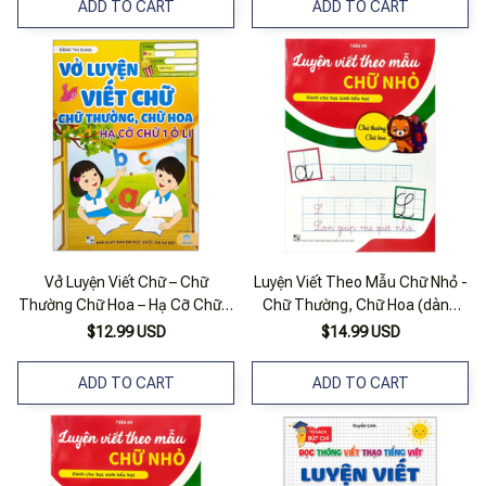
ADD TO CART
ADD TO CART
Vở Luyện Viết Chữ – Chữ
Luyện Viết Theo Mẫu Chữ Nhỏ -
Thường Chữ Hoa – Hạ Cỡ Chữ 1
Chữ Thường, Chữ Hoa (dành
Ô Li
Cho Học Sinh Tiểu Học)
$12.99 USD
$14.99 USD
ADD TO CART
ADD TO CART