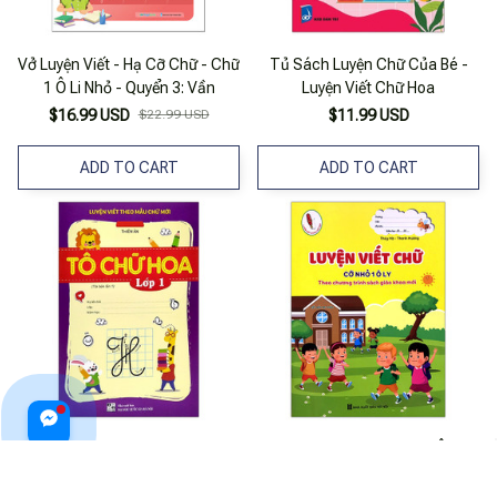
Vở Luyện Viết - Hạ Cỡ Chữ - Chữ
Tủ Sách Luyện Chữ Của Bé -
1 Ô Li Nhỏ - Quyển 3: Vần
Luyện Viết Chữ Hoa
$16.99 USD
$22.99 USD
$11.99 USD
ADD TO CART
ADD TO CART
Luyện Viết Theo Mẫu Chữ Mới -
Luyện Viết Chữ Cỡ Nhỏ 1 Ô Ly -
Tô chữ Hoa - Lớp 1
Theo Chương Trình Sách Giáo
Khoa Mới (Tái Bản 2023)