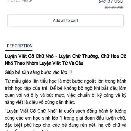
TOTAL PRICE
$49.37 USD
$51.97 USD
Add all to cart
DESCRIPTION
Luyện Viết Cỡ Chữ Nhỏ - Luyện Chữ Thường, Chữ Hoa Cỡ
Nhỏ Theo Nhóm Luyện Viết Từ Và Câu
Giúp bé sẵn sàng bước vào lớp 1!
Từ mẫu giáo lên tiểu học là một bước ngoặt lớn trong hành
trình học tập của trẻ. Để bé không bỡ ngỡ khi bắt đầu làm
quen với vở ô ly và bút mực, việc chuẩn bị kỹ càng về kỹ
năng viết là điều vô cùng cần thiết.
“Luyện Viết Cỡ Chữ Nhỏ” là cuốn sách đồng hành lý tưởng
cùng các em học sinh lớp 1 trong giai đoạn đầu luyện chữ,
đặc biệt phù hợp cho các bé đang rèn nét, hạ cỡ chữ và