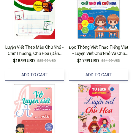
Luyện Viết Theo Mẫu Chữ Nhỏ -
Đọc Thông Viết Thạo Tiếng Việt
Chữ Thường, Chữ Hoa (Dành
- Luyện Viết Chữ Nhỏ Và Chữ
Cho Học Sinh Tiểu Học)
Hoa
$18.99 USD
$25.99 USD
$17.99 USD
$24.99 USD
ADD TO CART
ADD TO CART