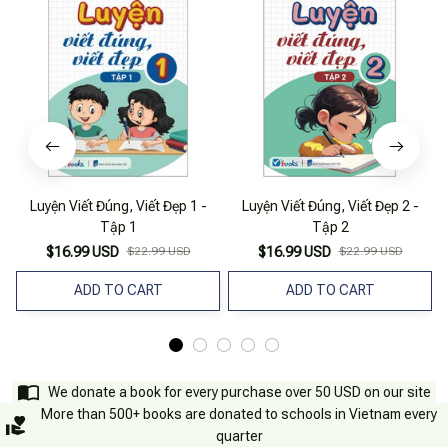
Luyện Viết Đúng, Viết Đẹp 1 -
Luyện Viết Đúng, Viết Đẹp 2 -
Tập 1
Tập 2
$16.99 USD
$22.99 USD
$16.99 USD
$22.99 USD
ADD TO CART
ADD TO CART
We donate a book for every purchase over 50 USD on our site
More than 500+ books are donated to schools in Vietnam every
quarter