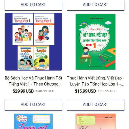
ADD TO CART
ADD TO CART
Bộ Sách Học Và Thực Hành Tốt
Thực Hành Viết Đúng, Viết Đẹp -
Tiếng Việt 1 - Theo Chương
Luyện Tập Tổng Hợp Lớp 1 -
Trình Tiểu Học Mới - Tập 1 +
Tập 3
$29.99 USD
$40.99 USD
$15.99 USD
$21.99 USD
Tập 2 (Bộ 2 Tập) - Tặng Kèm
Sách Luyện Viết Đúng, Viết Đẹp
ADD TO CART
ADD TO CART
1 - Tập 1 + Tập 2