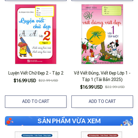
Luyện Viết Chữ Đẹp 2 - Tập 2
Vở Viết Đúng, Viết Đẹp Lớp 1 -
Tập 1 (Tái Bản 2025)
$16.99 USD
$22.99 USD
$16.99 USD
$22.99 USD
ADD TO CART
ADD TO CART
SẢN PHẨM VỪA XEM