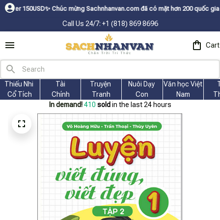
Chúc mừng Sachnhanvan.com đã có mặt hơn 200 quốc gia như Mỹ, Canada, Ú
Call Us 24/7: +1 (818) 869 8696
Cart
Thiếu Nhi 
Tài
Truyện 
Nuôi Dạy 
Văn học Việt 
Cổ Tích
Chính
Tranh
Con
Nam
T
In demand!
414
sold
in the last 24 hours