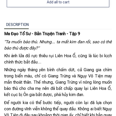
Add all to cart
DESCRIPTION
Ma Đạo Tổ Sư - Bản Truyện Tranh - Tập 9
“Ta muốn báo thù. Nhưng… ta mất kim đan rồi, sao có thể
báo thù được đây?”
Khi ánh lửa đỏ rực thiêu rụi Liên Hoa Ổ, cũng là lúc bi kịch
chính thức bắt đầu…
Những ngày tháng yên bình chấm dứt, cả Giang gia chìm
trong biển máu, chỉ có Giang Trừng và Ngụy Vô Tiện may
mắn thoát thân. Thế nhưng, Giang Trừng vì nóng lòng muốn
báo thù cho cha mẹ nên đã bất chấp quay lại Liên Hoa Ổ,
kết cục bị Ôn gia bắt được, phá hủy kim đan.
Để người kia có thể bước tiếp, người còn lại đã lựa chọn
con đường vĩnh viễn không thể quay đầu. Không ai biết Ngụy
Vô Tiện đi đâu sau khoảng thời gian ấy, chỉ biết khi hắn quay