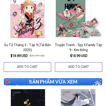
Sư Tử Tháng 3 - Tập 9 (Tái Bản
Truyện Tranh - Spy X Family Tập
2025)
9 - Kim Đồng
$18.99 USD
$25.99 USD
$18.99 USD
ADD TO CART
ADD TO CART
SẢN PHẨM VỪA XEM