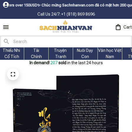
150USDㅤ✨
Chúc mừng Sachnhanvan.com đã có mặt hơn 200 quốc gia như Mỹ, Ca
Call Us 24/7: +1 (818) 869 8696
Cart
Thiếu Nhi 
Tài
Truyện 
Nuôi Dạy 
Văn học Việt 
Cổ Tích
Chính
Tranh
Con
Nam
T
In demand!
207
sold
in the last 24 hours