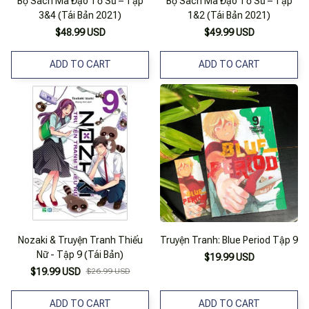
Bộ Sách Ma Đạo Tổ Sư – Tập
Bộ Sách Ma Đạo Tổ Sư – Tập
3&4 (Tái Bản 2021)
1&2 (Tái Bản 2021)
$48.99 USD
$49.99 USD
ADD TO CART
ADD TO CART
Nozaki & Truyện Tranh Thiếu
Truyện Tranh: Blue Period Tập 9
Nữ - Tập 9 (Tái Bản)
$19.99 USD
$19.99 USD
$26.99 USD
ADD TO CART
ADD TO CART