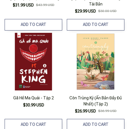
Tái Bản
$31.99 USD
$43.99 USD
$29.99 USD
$30.00 USD
ADD TO CART
ADD TO CART
Gã Hề Ma Quái - Tập 2
Côn Trùng Ký (Ấn Bản Đầy Đủ
Nhất) (Tập 2)
$30.99 USD
$26.99 USD
$36.99 USD
ADD TO CART
ADD TO CART