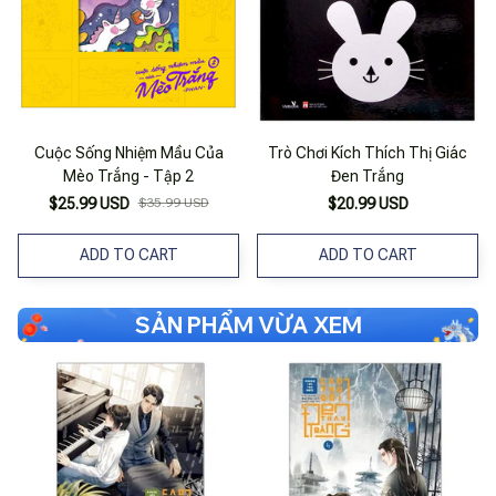
Cuộc Sống Nhiệm Mầu Của
Trò Chơi Kích Thích Thị Giác
Mèo Trắng - Tập 2
Đen Trắng
$25.99 USD
$35.99 USD
$20.99 USD
ADD TO CART
ADD TO CART
SẢN PHẨM VỪA XEM