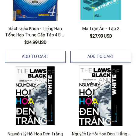
Sách Giáo Khoa - Tiếng Hàn
Ma Trận Án - Tập 2
Tổng Hợp Trung Cấp Tập 4 Bản
$27.99 USD
Đen Trắng
$24.99 USD
ADD TO CART
ADD TO CART
Nguyên Lý Hội Họa Đen Trắng
Nguyên Lý Hội Họa Đen Trắng -