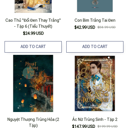
Cao Thủ "Đổi Đen Thay Trắng"
Con Bim Trắng Tai Đen
- Tập 6 (Tiểu Thuyết)
$42.99 USD
$58.99 USD
$24.99 USD
ADD TO CART
ADD TO CART
Nguyệt Thượng Trùng Hỏa (2
Ác Nữ Trùng Sinh - Tập 2
Tập)
$147.99 USD
$199.99 USD