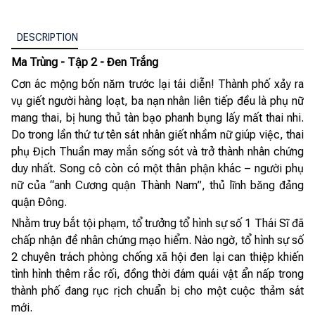
DESCRIPTION
Ma Trùng - Tập 2 - Đen Trắng
Cơn ác mộng bốn năm trước lại tái diễn! Thành phố xảy ra
vụ giết người hàng loạt, ba nạn nhân liên tiếp đều là phụ nữ
mang thai, bị hung thủ tàn bạo phanh bụng lấy mất thai nhi.
Do trong lần thứ tư tên sát nhân giết nhầm nữ giúp việc, thai
phụ Địch Thuần may mắn sống sót và trở thành nhân chứng
duy nhất. Song cô còn có một thân phận khác – người phụ
nữ của “anh Cương quận Thành Nam”, thủ lĩnh băng đảng
quận Đông.
Nhằm truy bắt tội phạm, tổ trưởng tổ hình sự số 1 Thái Sĩ đã
chấp nhận đề nhân chứng mạo hiểm. Nào ngờ, tổ hình sự số
2 chuyên trách phòng chống xã hội đen lại can thiệp khiến
tình hình thêm rắc rối, đồng thời đám quái vật ẩn nấp trong
thành phố đang rục rịch chuẩn bị cho một cuộc thảm sát
mới.