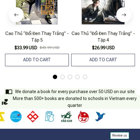
Cao Thủ “Đổi Đen Thay Trắng” -
Cao Thủ “Đổi Đen Thay Trắng” -
C
Tập 5
Tập 4
$33.99 USD
$45.99 USD
$26.99 USD
ADD TO CART
ADD TO CART
We donate a book for every purchase over 50 USD on our site
More than 500+ books are donated to schools in Vietnam every
quarter