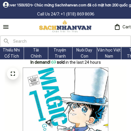
SDㅤ✨
Chúc mừng Sachnhanvan.com đã có mặt hơn 200 quốc gia như Mỹ, Canada
Call Us 24/7: +1 (818) 869 8696
Cart
Thiếu Nhi 
Tài
Truyện 
Nuôi Dạy 
Văn học Việt 
Cổ Tích
Chính
Tranh
Con
Nam
T
In demand!
69
sold
in the last 24 hours