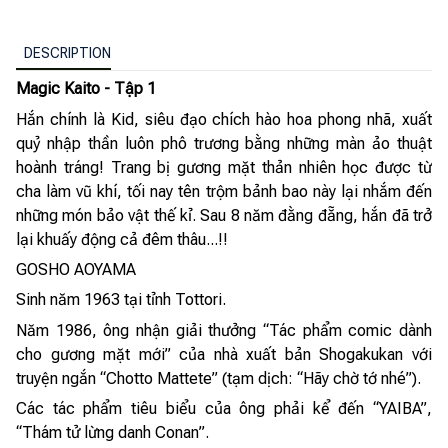
DESCRIPTION
Magic Kaito - Tập 1
Hắn chính là Kid, siêu đạo chích hào hoa phong nhã, xuất
quỷ nhập thần luôn phô trương bằng những màn ảo thuật
hoành tráng! Trang bị gương mặt thản nhiên học được từ
cha làm vũ khí, tối nay tên trộm bảnh bao này lại nhắm đến
những món bảo vật thế kỉ. Sau 8 năm đằng đẵng, hắn đã trở
lại khuấy động cả đêm thâu...!!
GOSHO AOYAMA
Sinh năm 1963 tại tỉnh Tottori.
Năm 1986, ông nhận giải thưởng “Tác phẩm comic dành
cho gương mặt mới” của nhà xuất bản Shogakukan với
truyện ngắn “Chotto Mattete” (tạm dịch: “Hãy chờ tớ nhé”).
Các tác phẩm tiêu biểu của ông phải kể đến “YAIBA”,
“Thám tử lừng danh Conan”.