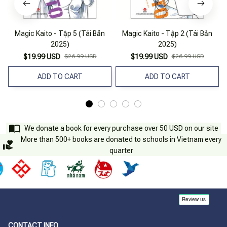
Magic Kaito - Tập 5 (Tái Bản
Magic Kaito - Tập 2 (Tái Bản
2025)
2025)
$19.99 USD
$26.99 USD
$19.99 USD
$26.99 USD
ADD TO CART
ADD TO CART
We donate a book for every purchase over 50 USD on our site
More than 500+ books are donated to schools in Vietnam every
quarter
CONTACT INFO