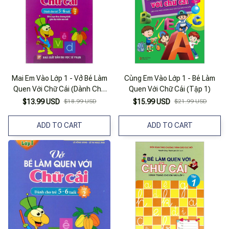
Mai Em Vào Lớp 1 - Vở Bé Làm
Cùng Em Vào Lớp 1 - Bé Làm
Quen Với Chữ Cái (Dành Cho
Quen Với Chữ Cái (Tập 1)
Trẻ 5 - 6 Tuổi) - Tập 2
$13.99 USD
$18.99 USD
$15.99 USD
$21.99 USD
ADD TO CART
ADD TO CART