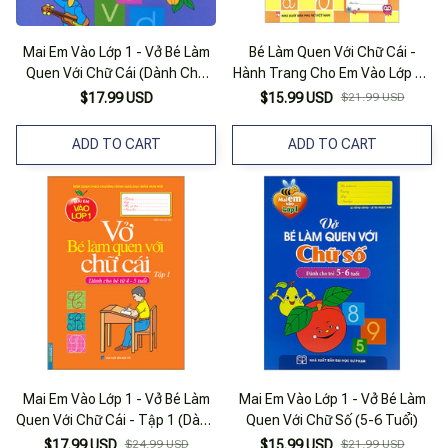
Mai Em Vào Lớp 1 - Vở Bé Làm
Bé Làm Quen Với Chữ Cái -
Quen Với Chữ Cái (Dành Cho
Hành Trang Cho Em Vào Lớp 1 -
Trẻ 5 - 6 Tuổi) - Tập 2
Tập 1 (Tái Bản 2023)
$17.99 USD
$15.99 USD
$21.99 USD
ADD TO CART
ADD TO CART
Mai Em Vào Lớp 1 - Vở Bé Làm
Mai Em Vào Lớp 1 - Vở Bé Làm
Quen Với Chữ Cái - Tập 1 (Dành
Quen Với Chữ Số (5-6 Tuổi)
Cho Bé Từ 4-5 Tuổi)
$17.99 USD
$24.99 USD
$15.99 USD
$21.99 USD