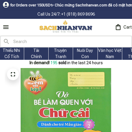
Orders over 150USDㅤ✨
Chúc mừng Sachnhanvan.com đã có mặt hơn 200 quốc gi
Call Us 24/7: +1 (818) 869 8696
Cart
Thiếu Nhi 
Tài
Truyện 
Nuôi Dạy 
Văn học Việt 
Cổ Tích
Chính
Tranh
Con
Nam
T
In demand!
198
sold
in the last 24 hours