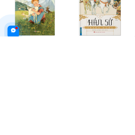
Heidi - Bìa Cứng (Tái Bản 2023)
Hán Sở Tranh Hùng - Bìa Cứng
(Tái Bản 2025)
$56.99 USD
$76.99 USD
$46.99 USD
$63.99 USD
ADD TO CART
ADD TO CART