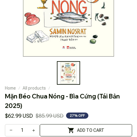
Home
All products
Mặn Béo Chua Nóng - Bìa Cứng (Tái Bản 
2025)
$62.99 USD
$85.99 USD
27% OFF
ADD TO CART