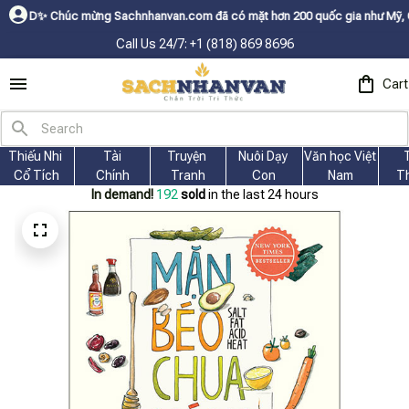
úc mừng Sachnhanvan.com đã có mặt hơn 200 quốc gia như Mỹ, Canada, Úc, 
Call Us 24/7: +1 (818) 869 8696
Cart
Thiếu Nhi 
Tài
Truyện 
Nuôi Dạy 
Văn học Việt 
Cổ Tích
Chính
Tranh
Con
Nam
T
In demand!
192
sold
in the last 24 hours