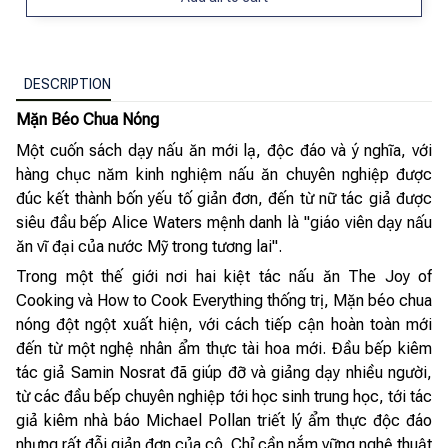
DESCRIPTION
Mặn Béo Chua Nóng
Một cuốn sách dạy nấu ăn mới lạ, độc đáo và ý nghĩa, với
hàng chục năm kinh nghiệm nấu ăn chuyên nghiệp được
đúc kết thành bốn yếu tố giản đơn, đến từ nữ tác giả được
siêu đầu bếp Alice Waters mệnh danh là "giáo viên dạy nấu
ăn vĩ đại của nước Mỹ trong tương lai".
Trong một thế giới nơi hai kiệt tác nấu ăn The Joy of
Cooking và How to Cook Everything thống trị, Mặn béo chua
nóng đột ngột xuất hiện, với cách tiếp cận hoàn toàn mới
đến từ một nghệ nhân ẩm thực tài hoa mới. Đầu bếp kiêm
tác giả Samin Nosrat đã giúp đỡ và giảng dạy nhiều người,
từ các đầu bếp chuyên nghiệp tới học sinh trung học, tới tác
giả kiêm nhà báo Michael Pollan triết lý ẩm thực độc đáo
nhưng rất đỗi giản đơn của cô. Chỉ cần nắm vững nghệ thuật