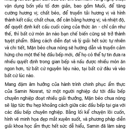
vận dụng bốn yếu tố đơn giản, bao gồm Muối, để tăng
cường hương vị; chất béo, để truyền tải hương vị và hình
thành kết cấu; chất chua, để cân bằng hương vị; và nhiệt độ,
để quyết định kết cấu cuối cùng của thức ăn - chỉ cần như
thế, thì bất cứ món ăn nào bạn chế biến cũng sẽ trở thành
tuyệt phẩm. Bằng cách diễn đạt và lý giải hết sức tự nhiên
và chi tiết, Mặn béo chua nóng sẽ hướng dẫn và truyền cảm
hứng cho một thế hệ đầu bếp mới, để họ có thể tự tin đưa ra
nhiều quyết định trong gian bếp và nấu được nhiều món ăn
ngon hơn, từ bất cứ nguyên liệu nào, tại bất cứ đâu và vào
bất cứ lúc nào.
Mang đậm âm hưởng của hành trình chinh phục ẩm thực
của Samin Nosrat, từ một người nghiệp dư tới đầu bếp
chuyên nghiệp đoạt nhiều giải thưởng, Mặn béo chua nóng
sẽ lập tức thu hẹp khoảng cách giữa các đầu bếp tại gia với
các đầu bếp chuyên nghiệp. Bằng lối kể chuyện lôi cuốn,
hình vẽ minh họa đẹp mắt xuyên suốt, và phương pháp diễn
giải khoa học ẩm thực hết sức dễ hiểu, Samin đã làm sáng