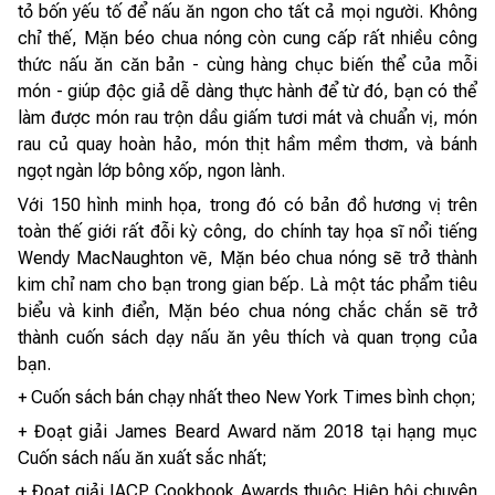
tỏ bốn yếu tố để nấu ăn ngon cho tất cả mọi người. Không
chỉ thế, Mặn béo chua nóng còn cung cấp rất nhiều công
thức nấu ăn căn bản - cùng hàng chục biến thể của mỗi
món - giúp độc giả dễ dàng thực hành để từ đó, bạn có thể
làm được món rau trộn dầu giấm tươi mát và chuẩn vị, món
rau củ quay hoàn hảo, món thịt hầm mềm thơm, và bánh
ngọt ngàn lớp bông xốp, ngon lành.
Với 150 hình minh họa, trong đó có bản đồ hương vị trên
toàn thế giới rất đỗi kỳ công, do chính tay họa sĩ nổi tiếng
Wendy MacNaughton vẽ, Mặn béo chua nóng sẽ trở thành
kim chỉ nam cho bạn trong gian bếp. Là một tác phẩm tiêu
biểu và kinh điển, Mặn béo chua nóng chắc chắn sẽ trở
thành cuốn sách dạy nấu ăn yêu thích và quan trọng của
bạn.
+ Cuốn sách bán chạy nhất theo New York Times bình chọn;
+ Đoạt giải James Beard Award năm 2018 tại hạng mục
Cuốn sách nấu ăn xuất sắc nhất;
+ Đoạt giải IACP Cookbook Awards thuộc Hiệp hội chuyên