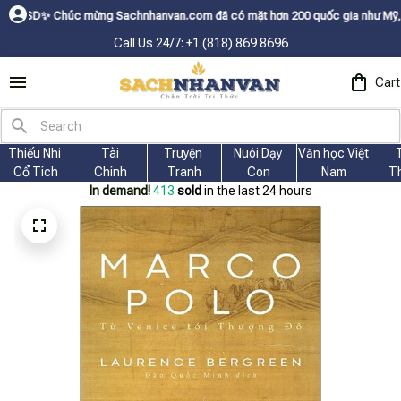
úc mừng Sachnhanvan.com đã có mặt hơn 200 quốc gia như Mỹ, Canada, Úc, 
Call Us 24/7: +1 (818) 869 8696
Cart
Thiếu Nhi 
Tài
Truyện 
Nuôi Dạy 
Văn học Việt 
Cổ Tích
Chính
Tranh
Con
Nam
T
In demand!
413
sold
in the last 24 hours