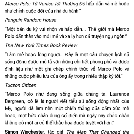
Marco Polo: Từ Venice tới Thượng Đô
hấp dẫn và mê hoặc
như chính cuộc đời của nhà du hành.”
Penguin Random House
“Một bản du ký vui nhộn và hấp dẫn… Thế giới mà Marco
Polo dấn thân vào mới mẻ và xa lạ hơn cả truyện ngụ ngôn.”
The New York Times Book Review
“Làm mê hoặc lòng người... Đây là một câu chuyện lịch sử
sống động được mô tả với những chi tiết phong phú và được
định liệu như một ghi chép chính thức về Marco Polo và
những cuộc phiêu lưu của ông ấy trong nhiều thập kỷ tới.”
Tucson Citizen
“Marco Polo như đang sống giữa chúng ta. Laurence
Bergreen, có lẽ là người viết tiểu sử sống động nhất của
Mỹ, người đã làm nên một chiến thắng của cảm xúc mê
hoặc, một bức chân dung cổ điển mà ngày nay chắc chắn
không có một ai có thể khắc họa được tuyệt vời hơn.”
Simon Winchester
, tác giả
The Map That Changed the