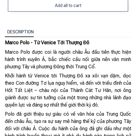
Add all to cart
DESCRIPTION
Marco Polo - Từ Venice Tới Thượng Đô
Marco Polo được coi là người châu Âu đầu tiên thực hiện
hành trình xuyên Á, bắc chiếc cầu nối giữa nền văn minh
phương Tây và phương Đông thời Trung Cổ.
Khởi hành từ Venice tới Thượng Đô xa xôi vạn dặm, dọc
theo Con đường Tơ lụa nguy hiểm, và đến với triều đình của
Hốt Tất Liệt – cháu nội của Thành Cát Tư Hãn, nơi ông
giành được sự tin tưởng của một trong những nhà lãnh đạo
quyền lực và đáng sợ nhất thế giới thời kỳ đó.
Polo đã giới thiệu sự giàu có về văn hóa của Trung Quốc
đến châu Âu, tạo ra sự say mê hàng thế kỷ của phương Tây
đối với châu Á. Cuộc du hành của ông đã ghi dấu như một
hành trình huyền thoại mà ít nhà du hành nào trong lịch sử