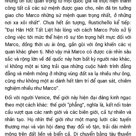
những tin tức quan trọng từ mọi quốc gia và thực hiện thành
công tất cả các sứ mệnh được giao cho, nên đã tin tưởng
giao cho Marco những sứ mệnh quan trọng nhất, ở những
nơi xa xôi nhất”. Chưa hết ấn tượng, Rustichello kể tiếp:
“Đại Hãn Hốt Tất Liệt hài lòng với cách Marco Polo xử lý
công việc tới mức thể hiện rõ sự tôn trọng hết mực đối với
Marco, đồng thời ưu ái ông, gần gũi với ông khiến các vị
quan khác ghen tị. Nhờ vậy mà Marco có được cái nhìn sâu
sắc và rộng lớn về đế quốc này hơn bất kỳ người nào khác,
vì không một ai từng trải qua những cuộc hành trình đằng
đẵng và mênh mông ở những vùng đất xa lạ nhiều như ông,
cũng như không một ai dành hết tâm trí để quan sát, chiêm
nghiệm nhiều như Marco”.
Đối với người Venice, thế giới này hiện đại đáng kinh ngạc
theo một cách khác: thế giới “phẳng”, nghĩa là, kết nối toàn
cầu vượt qua các ranh giới và các biên giới, cả tự nhiên và
nhân tạo. Họ nhìn thế giới như một mạng lưới các tuyến
thương mại và vận hội đang thay đổi vô tận, trải dài mênh
mông trên đất liền và biển cả. Di chuyển bằng tàu thuyền