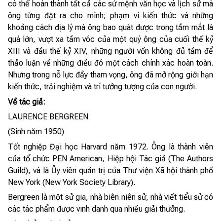
có thể hoàn thành tất cả các sứ mệnh văn học và lịch sử mà
ông từng đặt ra cho mình; phạm vi kiến thức và những
khoảng cách địa lý mà ông bao quát được trong tầm mắt là
quá lớn, vượt xa tầm vóc của một quý ông của cuối thế kỷ
XIII và đầu thế kỷ XIV, những người vốn không đủ tầm để
thảo luận về những điều đó một cách chính xác hoàn toàn.
Nhưng trong nỗ lực đầy tham vọng, ông đã mở rộng giới hạn
kiến thức, trải nghiệm và trí tưởng tượng của con người.
Về tác giả:
LAURENCE BERGREEN
(Sinh năm 1950)
Tốt nghiệp Đại học Harvard năm 1972. Ông là thành viên
của tổ chức PEN American, Hiệp hội Tác giả (The Authors
Guild), và là Ủy viên quản trị của Thư viện Xã hội thành phố
New York (New York Society Library).
Bergreen là một sử gia, nhà biên niên sử, nhà viết tiểu sử có
các tác phẩm được vinh danh qua nhiều giải thưởng.