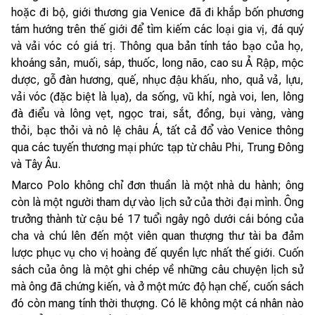
hoặc đi bộ, giới thương gia Venice đã đi khắp bốn phương
tám hướng trên thế giới để tìm kiếm các loại gia vị, đá quý
và vải vóc có giá trị. Thông qua bản tính táo bạo của họ,
khoáng sản, muối, sáp, thuốc, long não, cao su Ả Rập, mộc
dược, gỗ đàn hương, quế, nhục đậu khấu, nho, quả vả, lựu,
vải vóc (đặc biệt là lụa), da sống, vũ khí, ngà voi, len, lông
đà điểu và lông vẹt, ngọc trai, sắt, đồng, bụi vàng, vàng
thỏi, bạc thỏi và nô lệ châu Á, tất cả đổ vào Venice thông
qua các tuyến thương mại phức tạp từ châu Phi, Trung Đông
và Tây Âu.
Marco Polo không chỉ đơn thuần là một nhà du hành; ông
còn là một người tham dự vào lịch sử của thời đại mình. Ông
trưởng thành từ cậu bé 17 tuổi ngây ngô dưới cái bóng của
cha và chú lên đến một viên quan thượng thư tài ba đảm
lược phục vụ cho vị hoàng đế quyền lực nhất thế giới. Cuốn
sách của ông là một ghi chép về những câu chuyện lịch sử
mà ông đã chứng kiến, và ở một mức độ hạn chế, cuốn sách
đó còn mang tính thời thượng. Có lẽ không một cá nhân nào