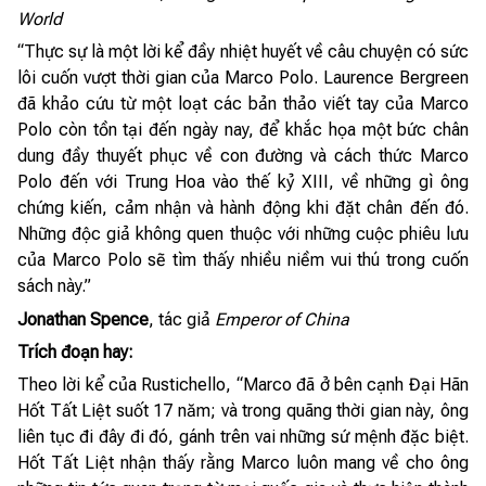
World
“Thực sự là một lời kể đầy nhiệt huyết về câu chuyện có sức
lôi cuốn vượt thời gian của Marco Polo. Laurence Bergreen
đã khảo cứu từ một loạt các bản thảo viết tay của Marco
Polo còn tồn tại đến ngày nay, để khắc họa một bức chân
dung đầy thuyết phục về con đường và cách thức Marco
Polo đến với Trung Hoa vào thế kỷ XIII, về những gì ông
chứng kiến, cảm nhận và hành động khi đặt chân đến đó.
Những độc giả không quen thuộc với những cuộc phiêu lưu
của Marco Polo sẽ tìm thấy nhiều niềm vui thú trong cuốn
sách này.”
Jonathan Spence
, tác giả
Emperor of China
Trích đoạn hay:
Theo lời kể của Rustichello, “Marco đã ở bên cạnh Đại Hãn
Hốt Tất Liệt suốt 17 năm; và trong quãng thời gian này, ông
liên tục đi đây đi đó, gánh trên vai những sứ mệnh đặc biệt.
Hốt Tất Liệt nhận thấy rằng Marco luôn mang về cho ông