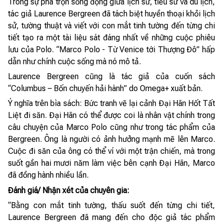
Trong sự pha trộn sống động giữa lịch sử, tiểu sử và du lịch,
tác giả Laurence Bergreen đã tách biệt huyền thoại khỏi lịch
sử, tường thuật và viết với con mắt tinh tường đến từng chi
tiết tạo ra một tài liệu sát đáng nhất về những cuộc phiêu
lưu của Polo. “Marco Polo - Từ Venice tới Thượng Đô” hấp
dẫn như chính cuộc sống mà nó mô tả.
Laurence Bergreen cũng là tác giả của cuốn sách
“Columbus – Bốn chuyến hải hành” do Omega+ xuất bản.
Ý nghĩa trên bìa sách: Bức tranh vẽ lại cảnh Đại Hãn Hốt Tất
Liệt đi săn. Đại Hãn có thể được coi là nhân vật chính trong
câu chuyện của Marco Polo cũng như trong tác phẩm của
Bergreen. Ông là người có ảnh hưởng mạnh mẽ lên Marco.
Cuộc đi săn của ông có thể ví với một trận chiến, mà trong
suốt gần hai mươi năm làm việc bên cạnh Đại Hãn, Marco
đã đồng hành nhiều lần.
Đánh giá/ Nhận xét của chuyên gia:
“Bằng con mắt tinh tường, thấu suốt đến từng chi tiết,
Laurence Bergreen đã mang đến cho độc giả tác phẩm