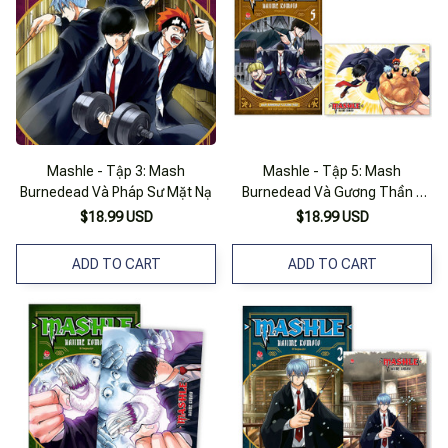
Mashle - Tập 3: Mash
Mashle - Tập 5: Mash
Burnedead Và Pháp Sư Mặt Nạ
Burnedead Và Gương Thần -
Tặng Kèm Postcard
$18.99 USD
$18.99 USD
ADD TO CART
ADD TO CART