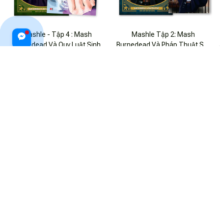
Mashle - Tập 4 : Mash
Mashle Tập 2: Mash
Burnedead Và Quy Luật Sinh
Burnedead Và Pháp Thuật Sắt
Tồn - Tặng Kèm 1 Postcard
[Tặng Kèm Postcard]
$18.99 USD
$18.99 USD
ADD TO CART
ADD TO CART
Mashle - Tập 12: Mash
MASHLE - Tập 17 - Mash
Burnedead Và 5 Người Anh -
Burnedead Và Pháp Thuật Làm