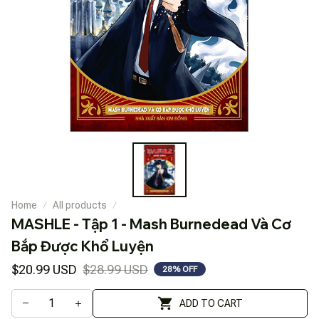
Home
All products
MASHLE - Tập 1 - Mash Burnedead Và Cơ 
Bắp Được Khổ Luyện
$20.99 USD
$28.99 USD
28% OFF
ADD TO CART