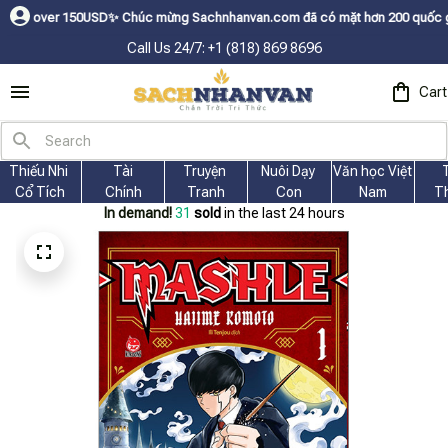
 150USDㅤ✨
Chúc mừng Sachnhanvan.com đã có mặt hơn 200 quốc gia như Mỹ, C
Call Us 24/7: +1 (818) 869 8696
Cart
Thiếu Nhi 
Tài
Truyện 
Nuôi Dạy 
Văn học Việt 
Cổ Tích
Chính
Tranh
Con
Nam
T
In demand!
34
sold
in the last 24 hours