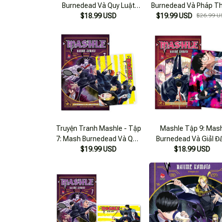
Burnedead Và Quy Luật
Burnedead Và Pháp T
$18.99 USD
Sinh Tồn
$19.99 USD
Sắt
$26.99 U
Truyện Tranh Mashle - Tập
Mashle Tập 9: Mas
7: Mash Burnedead Và Quả
Burnedead Và GiảI Đ
BóNg Hung Hăng - Tặng
$19.99 USD
Tam PháP ThuậT - Vo
$18.99 USD
Kèm Pvc Card - Nxb Kim
Thi ThầN NhãN CuốI C
Đồng
[Tặng Kèm Postcar