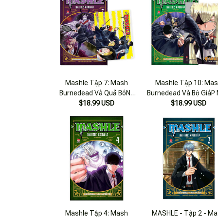
Mashle Tập 7: Mash
Mashle Tập 10: Ma
Burnedead Và Quả BóNg
Burnedead Và Bộ Giá
Hung Hăng [Tặng Kèm Pvc
$18.99 USD
Châm [Tặng Kèm
$18.99 USD
Card]
Postcard]
Mashle Tập 4: Mash
MASHLE - Tập 2 - M