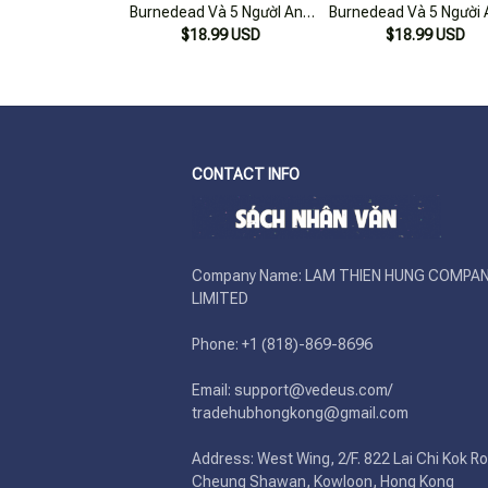
Burnedead Và 5 NgườI Anh
Burnedead Và 5 Người 
[Tặng Kèm Bookmark]
$18.99 USD
Tặng Kèm Bookmar
$18.99 USD
CONTACT INFO
Company Name: LAM THIEN HUNG COMPAN
LIMITED

Phone: +1 (818)-869-8696 

Email: support@vedeus.com/ 
tradehubhongkong@gmail.com

Address: West Wing, 2/F. 822 Lai Chi Kok Ro
Cheung Shawan, Kowloon, Hong Kong
