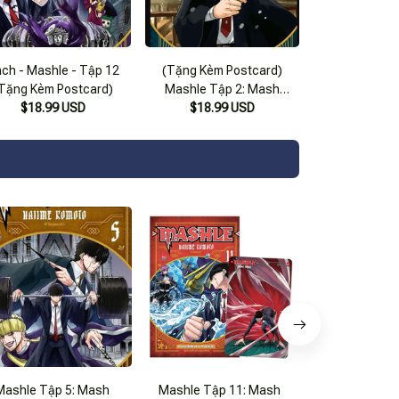
ch - Mashle - Tập 12
(Tặng Kèm Postcard)
Tặng Kèm Postcard)
Mashle Tập 2: Mash
$18.99 USD
Burnedead Và Phát Thuật
$18.99 USD
Sắt - Hajime Komoto - Ili
Tenjou Dịch – Nxb Kim Đồng
– Bìa Mềm
Mashle Tập 5: Mash
Mashle Tập 11: Mash
Mashle Tập