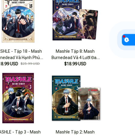
SHLE - Tập 18 - Mash
Mashle Tập 8: Mash
rnedead Và Hạnh Phúc
Burnedead Và 4 LưỡI Đao
18.99 USD
Dài Lâu
$25.99 USD
Kim Cương [Tặng Kèm Thẻ
$18.99 USD
Bo Góc Nhựa]
SHLE - Tập 3 - Mash
Mashle Tập 2: Mash