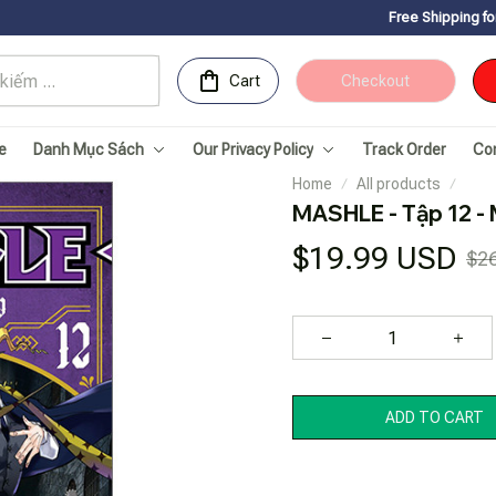
Free Shipping for Orders over 
Cart
Checkout
e
Danh Mục Sách
Our Privacy Policy
Track Order
Co
Home
All products
MASHLE - Tập 12 - 
$19.99 USD
$2
ADD TO CART