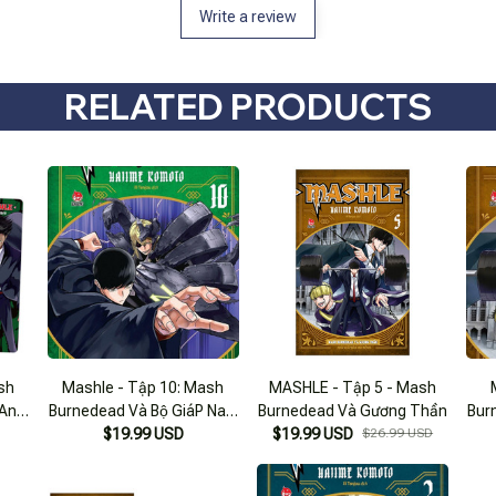
Write a review
RELATED PRODUCTS
sh
Mashle - Tập 10: Mash
MASHLE - Tập 5 - Mash
 Anh
Burnedead Và Bộ GiáP Nam
Burnedead Và Gương Thần
Bur
rk
$19.99 USD
Châm
$19.99 USD
$26.99 USD