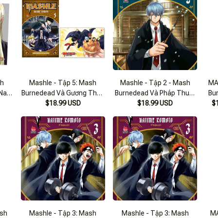
sh
Mashle - Tập 5: Mash
Mashle - Tập 2 - Mash
MA
P Nam
Burnedead Và Gương Thần
Burnedead Và Pháp Thuật
Bu
- Tặng Kèm Postcard
$18.99 USD
$18.99 USD
Sắt
$
ash
Mashle - Tập 3: Mash
Mashle - Tập 3: Mash
MA