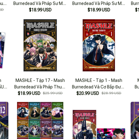
huật
Burnedead Và Pháp Sư Mặt
Burnedead Và Pháp Sư Mặt
Bur
SD
$18.99 USD
Nạ
$18.99 USD
Nạ
$
h
MASHLE - Tập 17 - Mash
MASHLE - Tập 1 - Mash
ấU
Burnedead Và Pháp Thuật
Burnedead Và Cơ Bắp Được
B
̀Ng
$18.99 USD
Làm Chậm Thời Gian
$25.99 USD
$20.99 USD
Khổ Luyện
$28.99 USD
ùNg
d]