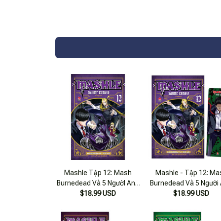
Mashle Tập 12: Mash
Mashle - Tập 12: Ma
Burnedead Và 5 NgườI Anh
Burnedead Và 5 Người
[Tặng Kèm Bookmark]
$18.99 USD
- Tặng Kèm Bookma
$18.99 USD