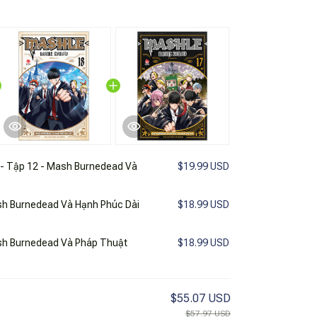
 Tập 12 - Mash Burnedead Và
$19.99 USD
h Burnedead Và Hạnh Phúc Dài
$18.99 USD
sh Burnedead Và Pháp Thuật
$18.99 USD
$55.07 USD
$57.97 USD