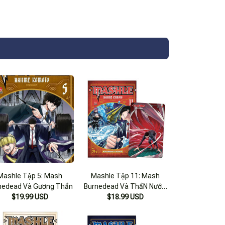
Mashle Tập 5: Mash
Mashle Tập 11: Mash
nedead Và Gương Thần
Burnedead Và ThầN NướC
$19.99 USD
[Tặng Kèm Pvc Card]
$18.99 USD