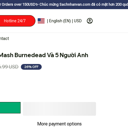
150USDㅤ✨
Chúc mừng Sachnhanvan.com đã có mặt hơn 200 quốc gia như Mỹ, Ca
Hotline 24/7
| English (EN) | USD
ntact
Mash Burnedead Và 5 Người Anh
6.99 USD
26% OFF
More payment options