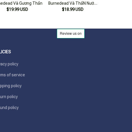
nedead Và Gương Thần
Burnedead Và ThầN NướC
Burnedead Và 
$19.99 USD
[Tặng Kèm Pvc Card]
$18.99 USD
Hung Hăng [Tặ
$18.99
Card
LICIES
vacy policy
ms of service
pping policy
urn policy
und policy