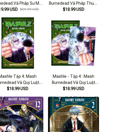
nedead Và Pháp Sư Mặt
Burnedead Và Pháp Thuật
19.99 USD
Nạ
$26.99 USD
Sắt [Tặng Kèm Postcard]
$18.99 USD
Mashle Tập 4: Mash
Mashle - Tập 4 : Mash
urnedead Và Quy Luật
Burnedead Và Quy Luật
Sinh Tồn [Tặng Kèm
$18.99 USD
Sinh Tồn - Tặng Kèm 1
$18.99 USD
Postcard]
Postcard