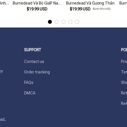
Anh -
Burnedead Và Bộ GiáP Nam
Burnedead Và Gương Thần
Bur
k
$19.99 USD
Châm
$19.99 USD
$26.99 USD
SUPPORT
PO
Contact us
Pri
Y 
Order tracking
Ter
FAQs
Shi
DMCA
Ret
Ref
ad, 