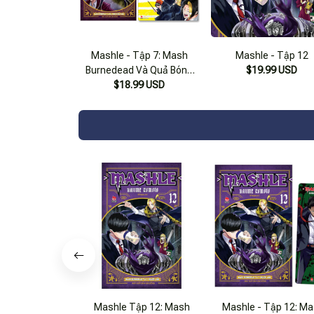
Mashle - Tập 7: Mash
Mashle - Tập 12
Burnedead Và Quả Bóng
$19.99 USD
Hung Hăng - Tặng Kèm Pvc
$18.99 USD
Card
Mashle Tập 12: Mash
Mashle - Tập 12: M