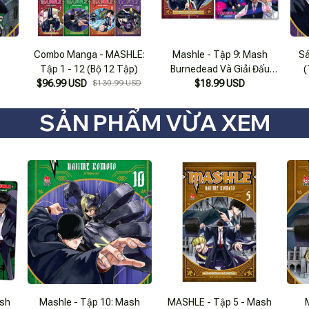
Combo Manga - MASHLE:
Mashle - Tập 9: Mash
Sá
Tập 1 - 12 (Bộ 12 Tập)
Burnedead Và Giải Đấu
(
$96.99 USD
$130.99 USD
Tam Pháp Thuật - Vòng
$18.99 USD
Thi Thần Nhãn Cuối Cùng -
Tặng Kèm Postcard
SẢN PHẨM VỪA XEM
ash
Mashle - Tập 10: Mash
MASHLE - Tập 5 - Mash