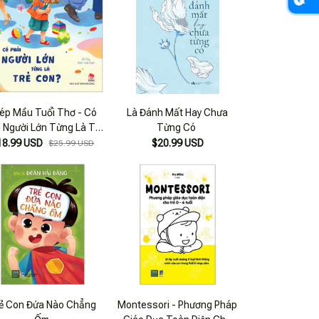
ép Mầu Tuổi Thơ - Có
Là Đánh Mất Hay Chưa
i Người Lớn Từng Là Trẻ
Từng Có
Con?
18.99 USD
$20.99 USD
$25.99 USD
ẻ Con Đứa Nào Chẳng
Montessori - Phương Pháp