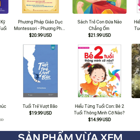
 Kỹ
Phương Pháp Giáo Dục
Sách Trẻ Con Đứa Nào
Hi
Tuổi
Montessori - Phương Pháp
Chẳng Ốm
Tu
Giáo Dục Tối Ưu Dành Cho
$20.99 USD
$21.99 USD
Trẻ 0-6 Tuổi (2022)
húc
Tuổi Trẻ Vượt Bão
Hiểu Từng Tuổi Con: Bé 2
Tuổi Thông Minh Cỡ Nào?
$19.99 USD
$14.99 USD
SD
SẢN PHẨM VỪA XEM