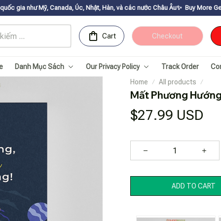
nada, Úc, Nhật, Hàn, và các nước Châu Âu✨
Buy More Get Moreㅤ ✨ㅤ Sale up t
Cart
Checkout
e
Danh Mục Sách
Our Privacy Policy
Track Order
Co
Home
All products
Mất Phương Hướng,
$27.99 USD
ADD TO CART