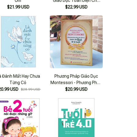
Ốm
Giáo Dục Toàn Diện Cho
Trẻ 0-6 Tuổi
$21.99 USD
$22.99 USD
à Đánh Mất Hay Chưa
Phương Pháp Giáo Dục
Từng Có
Montessori - Phương Pháp
Giáo Dục Tối Ưu Dành Cho
20.99 USD
$20.99 USD
$28.99 USD
Trẻ 0 - 6 Tuổi