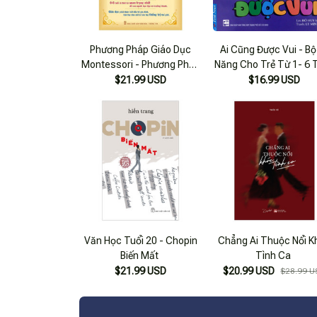
Phương Pháp Giáo Dục
Ai Cũng Được Vui - Bộ
Montessori - Phương Pháp
Năng Cho Trẻ Từ 1- 6 
Giáo Dục Tối Ưu Dành Cho
$21.99 USD
$16.99 USD
Trẻ 0-6 Tuổi (2022)
Văn Học Tuổi 20 - Chopin
Chẳng Ai Thuộc Nổi K
Biến Mất
Tình Ca
$21.99 USD
$20.99 USD
$28.99 U