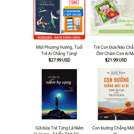
Mất Phương Hướng, Tuổi
Trẻ Con Đứa Nào Ch
Trẻ Ai Chẳng Từng!
Ốm! Chăm Con Ai M
Chẳng Mệt!
$27.99 USD
$21.99 USD
Gửi Đứa Trẻ Từng Là Niềm
Con Đường Chẳng Mấy