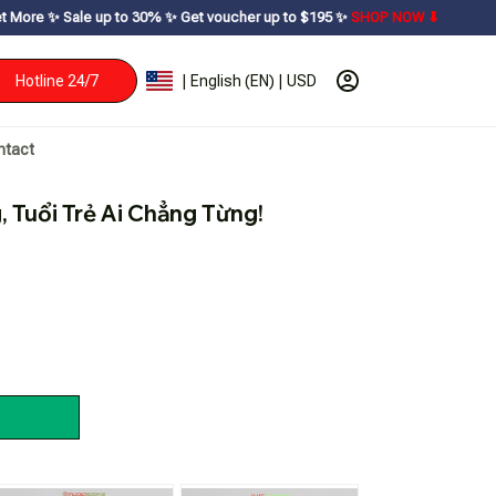
o 30% ㅤ✨ㅤ Get voucher up to $195ㅤ ✨ㅤ
SHOP NOW ⬇
Hotline 24/7
| English (EN) | USD
ntact
 Tuổi Trẻ Ai Chẳng Từng!