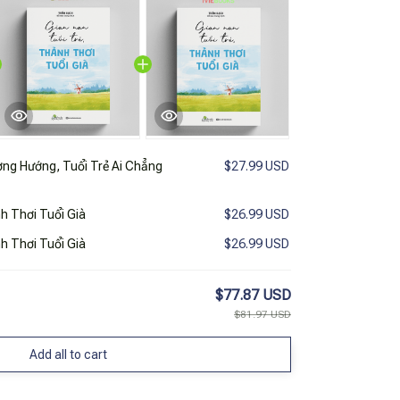
ng Hướng, Tuổi Trẻ Ai Chẳng
$27.99 USD
h Thơi Tuổi Già
$26.99 USD
h Thơi Tuổi Già
$26.99 USD
$77.87 USD
$81.97 USD
Add all to cart