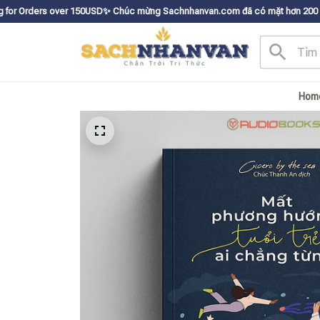
150USDㅤ✨
Chúc mừng Sachnhanvan.com đã có mặt hơn 200 quốc gia như Mỹ, Ca
Hom