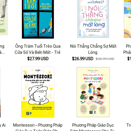
ẳng
Ông Trăm Tuổi Trèo Qua
Nói Thẳng Chẳng Sợ Mất
Ph
à
Cửa Số Và Biến Mất - Trẻ
Lòng
Phả
$27.99 USD
$26.99 USD
$
$36.99 USD
 Ai
Montessori – Phương Pháp
Phương Pháp Giáo Dục
Tr