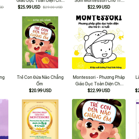
Giáo Dục Toàn Diện Cho
Sớm Montessori Cho Trẻ
Trẻ 0-6 Tuổi
Từ 0 – 3 Tuổi
$25.99 USD
$22.99 USD
SD
$29.00 USD
ẳng
Trẻ Con Đứa Nào Chẳng
Montessori - Phương Pháp
L
Ốm
Giáo Dục Toàn Diện Cho
Trẻ 0-6 Tuổi
$20.99 USD
$22.99 USD
$