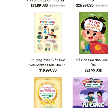
Hy Vọng - Sẽ Ổn Thôi Dù Ta
Đi
Chẳng Phi Thường
$21.99 USD
$26.99 USD
$29.99 USD
$30.00 U
Phương Pháp Giáo Dục
Trẻ Con Đứa Nào Ch
Sớm Montessori Cho Trẻ
Ốm
Từ 0 - 3 Tuổi
$19.99 USD
$21.99 USD