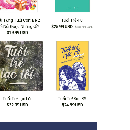
ểu Từng Tuổi Con: Bé 2
Tuổi Trẻ 4.0
ổi Nói Được Những Gì?
$25.99 USD
$35.99 USD
$19.99 USD
Tuổi Trẻ Lạc Lối
Tuổi Trẻ Rực Rỡ
$22.99 USD
$24.99 USD