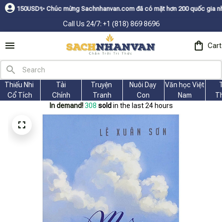
0USDㅤ✨
Chúc mừng Sachnhanvan.com đã có mặt hơn 200 quốc gia như Mỹ, Can
Call Us 24/7: +1 (818) 869 8696
Cart
Thiếu Nhi 
Tài
Truyện 
Nuôi Dạy 
Văn học Việt 
Cổ Tích
Chính
Tranh
Con
Nam
T
In demand!
308
sold
in the last 24 hours