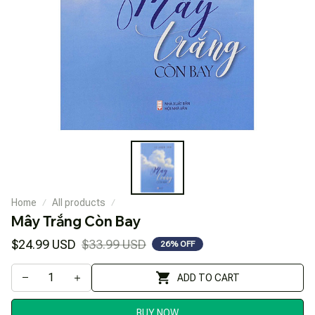
Home
All products
Mây Trắng Còn Bay
$24.99 USD
$33.99 USD
26% OFF
ADD TO CART
BUY NOW