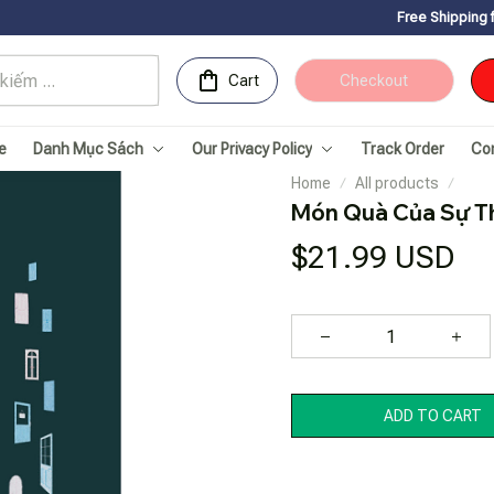
Free Shipping for Orders ov
Cart
Checkout
e
Danh Mục Sách
Our Privacy Policy
Track Order
Co
Home
All products
Món Quà Của Sự Th
$21.99 USD
ADD TO CART