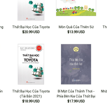
ng
Thất Bại Học Của Toyota
Món Quà Của Thiên Sứ
Th
$20.99 USD
$13.99 USD
ồn
Thất Bại Học Của Toyota
Bí Mật Của Thảnh Thơi -
Nhữ
(Tái Bản 2021)
Phía Bên Kia Của Thất Bại
$18.99 USD
$17.99 USD