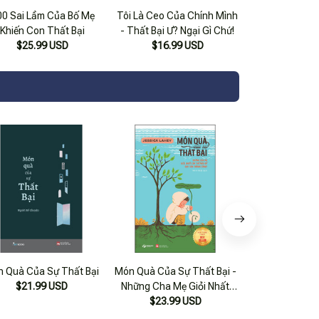
00 Sai Lầm Của Bố Mẹ
Tôi Là Ceo Của Chính Mình
Khiến Con Thất Bại
- Thất Bại Ư? Ngại Gì Chứ!
$25.99 USD
$16.99 USD
 Quà Của Sự Thất Bại
Món Quà Của Sự Thất Bại -
Món Quà Của Sự
$21.99 USD
Những Cha Mẹ Giỏi Nhất
Những Cha Mẹ 
Làm Thế Nào Để Dạy Con
$23.99 USD
Làm Thế Nào 
$22.99
Thành Công
Thành 