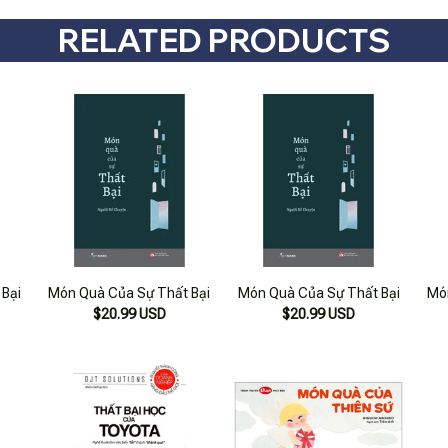
RELATED PRODUCTS
Bại
Món Quà Của Sự Thất Bại
Món Quà Của Sự Thất Bại
Mó
$20.99 USD
$20.99 USD