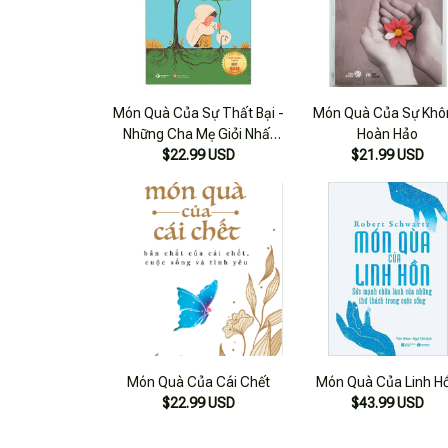
Món Quà Của Sự Thất Bại -
Món Quà Của Sự Khô
Những Cha Mẹ Giỏi Nhất
Hoàn Hảo
Làm Thế Nào Để Dạy Con
$22.99 USD
$21.99 USD
Thành Công
Món Quà Của Cái Chết
Món Quà Của Linh H
$22.99 USD
$43.99 USD