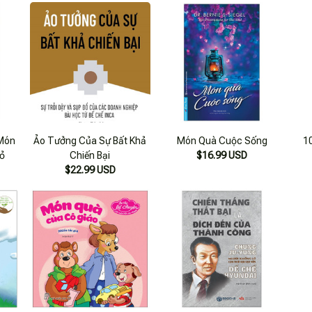
 Món
Ảo Tưởng Của Sự Bất Khả
Món Quà Cuộc Sống
1
ỏ
Chiến Bại
$16.99 USD
$22.99 USD