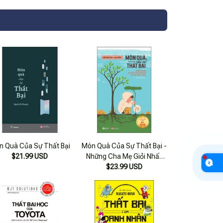
n Quà Của Sự Thất Bại
Món Quà Của Sự Thất Bại -
$21.99 USD
Những Cha Mẹ Giỏi Nhất
Làm Thế Nào Để Dạy Con
$23.99 USD
Thành Công