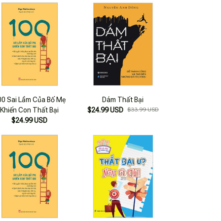
00 Sai Lầm Của Bố Mẹ
Dám Thất Bại
Khiến Con Thất Bại
$24.99 USD
$33.99 USD
$24.99 USD