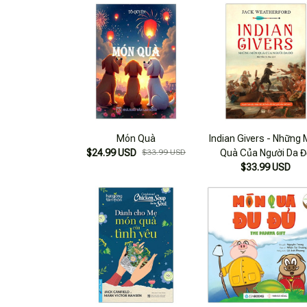
Món Quà
Indian Givers - Những
$24.99 USD
$33.99 USD
Quà Của Người Da Đ
$33.99 USD