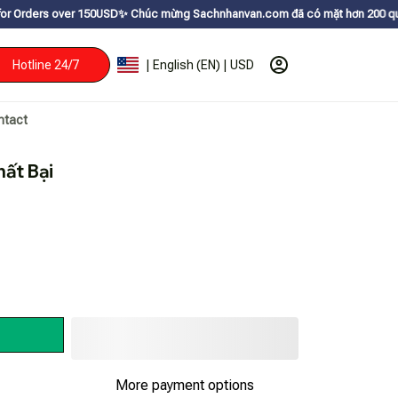
er 150USDㅤ✨
Chúc mừng Sachnhanvan.com đã có mặt hơn 200 quốc gia như Mỹ,
Hotline 24/7
| English (EN) | USD
ntact
ất Bại
More payment options