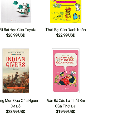
ất Bại Học Của Toyota
Thất Bại Của Danh Nhân
$20.99 USD
$22.99 USD
ng Món Quà Của Người
Đàn Bà Xấu Là Thất Bại
Da Đỏ
Của Thời Đại
$28.99 USD
$19.99 USD