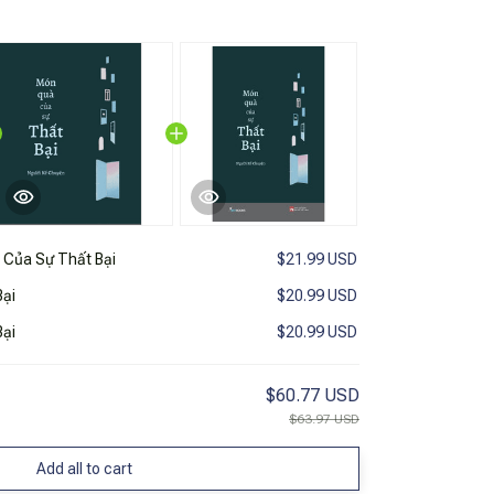
Của Sự Thất Bại
$21.99 USD
ại
$20.99 USD
ại
$20.99 USD
$60.77 USD
$63.97 USD
Add all to cart