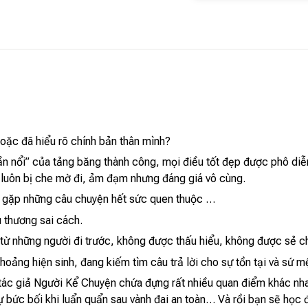
oặc đã hiểu rõ chính bản thân mình?
ần nổi” của tảng băng thành công, mọi điều tốt đẹp được phô diễn 
 luôn bị che mờ đi, ảm đạm nhưng đáng giá vô cùng.
t gặp những câu chuyện hết sức quen thuộc …
 thương sai cách.
 từ những người đi trước, không được thấu hiểu, không được sẻ ch
hoảng hiện sinh, đang kiếm tìm câu trả lời cho sự tồn tại và sứ 
ác giả Người Kể Chuyện chứa đựng rất nhiều quan điểm khác nhau
 sự bức bối khi luẩn quẩn sau vành đai an toàn… Và rồi bạn sẽ họ