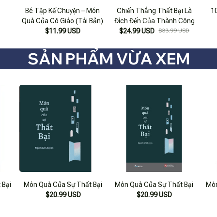
Bé Tập Kể Chuyện – Món
Chiến Thắng Thất Bại Là
1
Quà Của Cô Giáo (Tái Bản)
Đích Đến Của Thành Công
$11.99 USD
$24.99 USD
$33.99 USD
SẢN PHẨM VỪA XEM
 Bại
Món Quà Của Sự Thất Bại
Món Quà Của Sự Thất Bại
Món
$20.99 USD
$20.99 USD