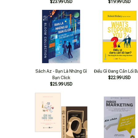
$23.99 USD
Tab Breakers)
$19.99 USD
Sách Az - Bạn Là Những Gì
Điều Gì Đang Cản Lối B
Bạn Click
$22.99 USD
$25.99 USD