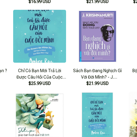
$16.99 USD
$21.99 USD
$
ạn ?
Chỉ Có Bạn Mới Trả Lời
Sách Bạn Đang Nghịch Gì
Bộ
Được Câu Hỏi Của Cuộc
Với Đời Mình? - J.
$25.99 USD
Đời Mình
Krishnamurti
$21.99 USD