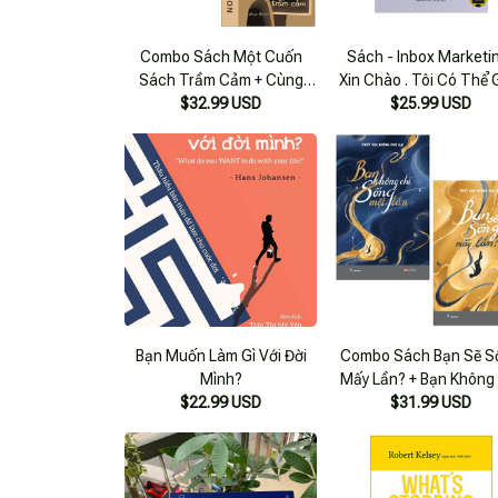
Combo Sách Một Cuốn
Sách - Inbox Marketin
Sách Trầm Cảm + Cùng
Xin Chào . Tôi Có Thể 
Bạn Trưởng Thành (bộ 2
$32.99 USD
Gì Cho Bạn ?
$25.99 USD
Cuốn)
Bạn Muốn Làm Gì Với Đời
Combo Sách Bạn Sẽ S
Mình?
Mấy Lần? + Bạn Không
$22.99 USD
Sống Một Lần (Bộ 2 C
$31.99 USD