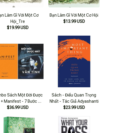
ạn Làm Gì Với Một Cơ
Bạn Làm Gì Với Một Cơ Hội
Hội_Tre
$13.99 USD
$19.99 USD
bo Sách Một Đời Được
Sách - Điều Quan Trọng
 + Manifest - 7 Bước Để
Nhất - Tác Giả Adyashanti
y Đổi Cuộc Đời Bạn Mãi
$36.99 USD
$23.99 USD
Mãi (bộ 2 Cuốn)