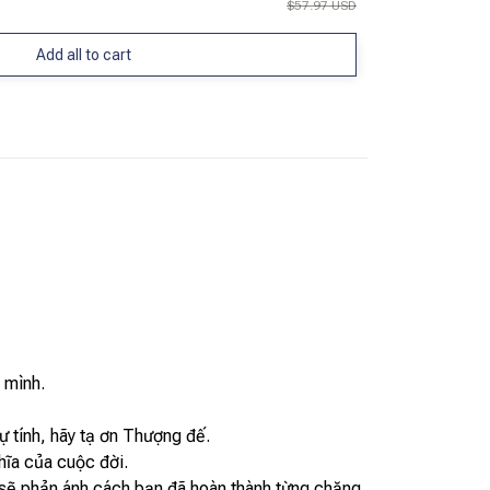
$57.97 USD
Add all to cart
 mình.
ự tính, hãy tạ ơn Thượng đế.
hĩa của cuộc đời.
 sẽ phản ánh cách bạn đã hoàn thành từng chặng