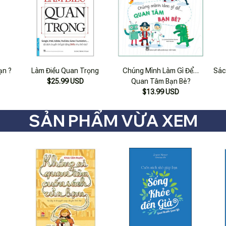
ạn ?
Làm Điều Quan Trọng
Chúng Mình Làm Gì Để…
Sác
$25.99 USD
Quan Tâm Bạn Bè?
$13.99 USD
SẢN PHẨM VỪA XEM