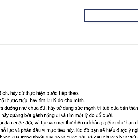
ích, hãy cứ thực hiện bước tiếp theo.
i bước tiếp, hãy tìm lại lý do cho mình.
ra dường như chưa đủ, hãy sử dụng sức mạnh trí tuệ của bản thân
hãy quẳng bớt gánh nặng đi và tìm một lý do để cười.
i đau cuộc đời, và tại sao mọi thứ diễn ra không giống như bạn d
 nỗ lực và phấn đấu vì mục tiêu này, lúc đó bạn sẽ hiểu được ý ng
hặng đua trong nhiều giai đoạn cuộc đời, và câu chuyện bạn viết