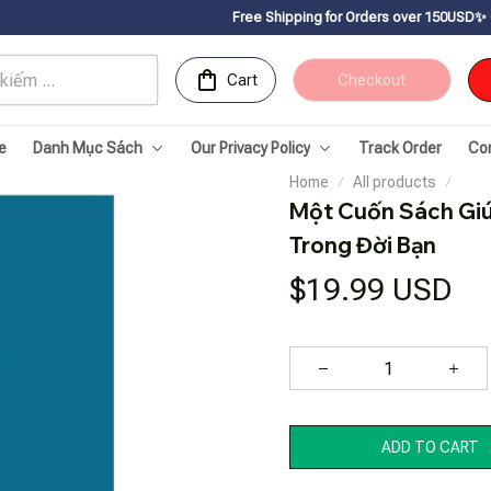
Free Shipping for Orders over 150USDㅤ✨
Chúc mừng Sach
Cart
Checkout
e
Danh Mục Sách
Our Privacy Policy
Track Order
Co
Home
All products
Một Cuốn Sách Giúp
Trong Đời Bạn
$19.99 USD
ADD TO CART