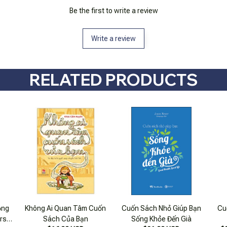
Be the first to write a review
Write a review
RELATED PRODUCTS
ọng
Không Ai Quan Tâm Cuốn
Cuốn Sách Nhỏ Giúp Bạn
Cu
rs &
Sách Của Bạn
Sống Khỏe Đến Già