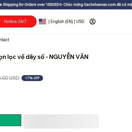
r Orders over 150USDㅤ✨
Chúc mừng Sachnhanvan.com đã có mặt hơn 200 quốc 
Hotline 24/7
| English (EN) | USD
ntact
ọn lọc về dãy số - NGUYỄN VĂN 
6.00 USD
17% OFF