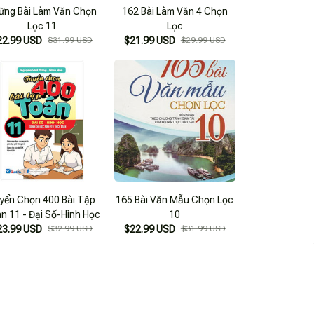
ững Bài Làm Văn Chọn
162 Bài Làm Văn 4 Chọn
Lọc 11
Lọc
22.99 USD
$31.99 USD
$21.99 USD
$29.99 USD
yển Chọn 400 Bài Tập
165 Bài Văn Mẫu Chọn Lọc
n 11 - Đại Số-Hình Học
10
23.99 USD
$32.99 USD
$22.99 USD
$31.99 USD