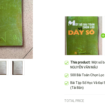
This product:
Một số bà
NGUYỄN VĂN MẬU
500 Bài Toán Chọn Lọc
Bài Tập Số Học Và Đại
(Tái Bản)
TOTAL PRICE