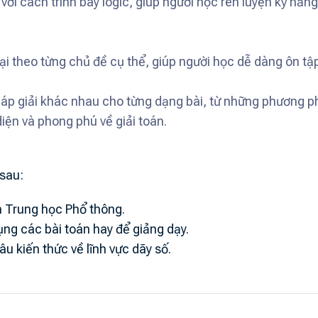
với cách trình bày logic, giúp người học rèn luyện kỹ năn
i theo từng chủ đề cụ thể, giúp người học dễ dàng ôn tập
háp giải khác nhau cho từng dạng bài, từ những phương
diện và phong phú về giải toán.
sau:
h Trung học Phổ thông.
ụng các bài toán hay để giảng dạy.
u kiến thức về lĩnh vực dãy số.