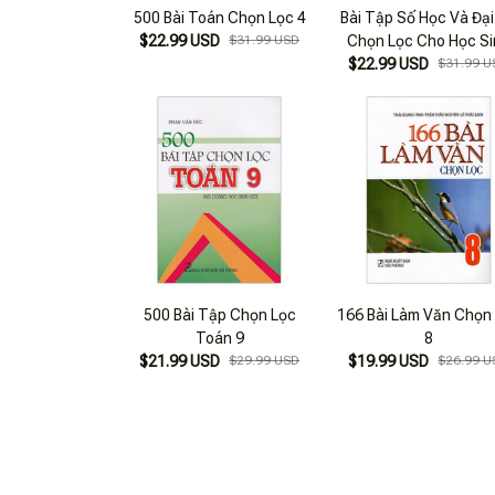
500 Bài Toán Chọn Lọc 4
Bài Tập Số Học Và Đại
$22.99 USD
$31.99 USD
Chọn Lọc Cho Học Si
$22.99 USD
THCS (Tái Bản)
$31.99 U
500 Bài Tập Chọn Lọc
166 Bài Làm Văn Chọn
Toán 9
8
$21.99 USD
$29.99 USD
$19.99 USD
$26.99 U