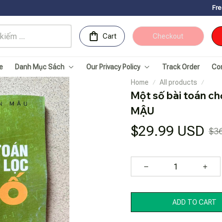
Free Shipping fo
Cart
Checkout
e
Danh Mục Sách
Our Privacy Policy
Track Order
Co
Home
All products
Một số bài toán ch
MẬU
$29.99 USD
$3
ADD TO CART