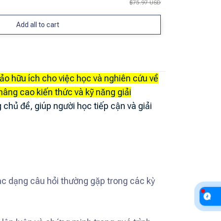
$75.97 USD
Add all to cart
hảo hữu ích cho việc học và nghiên cứu về
nâng cao kiến thức và kỹ năng giải
chủ đề, giúp người học tiếp cận và giải
các dạng câu hỏi thường gặp trong các kỳ