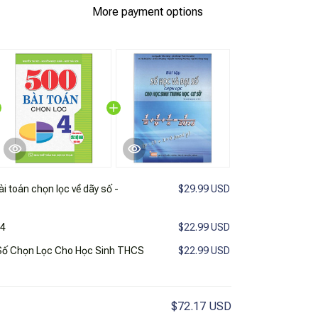
More payment options
i toán chọn lọc về dãy số -
$29.99 USD
 4
$22.99 USD
 Số Chọn Lọc Cho Học Sinh THCS
$22.99 USD
$72.17 USD