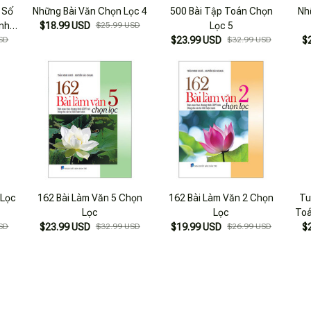
 Số
Những Bài Văn Chọn Lọc 4
500 Bài Tập Toán Chọn
Nh
nh
$18.99 USD
$25.99 USD
Lọc 5
SD
$23.99 USD
$32.99 USD
$
 Lọc
162 Bài Làm Văn 5 Chọn
162 Bài Làm Văn 2 Chọn
Tu
Lọc
Lọc
Toá
SD
$23.99 USD
$32.99 USD
$19.99 USD
$26.99 USD
$