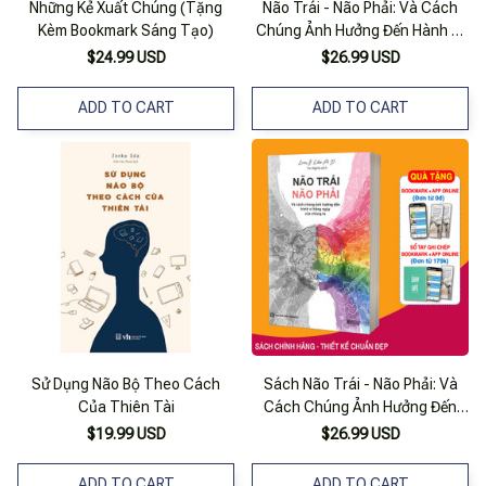
Những Kẻ Xuất Chúng (Tặng
Não Trái - Não Phải: Và Cách
Kèm Bookmark Sáng Tạo)
Chúng Ảnh Hưởng Đến Hành Vi
Hằng Ngày Của Chúng Ta
$24.99 USD
$26.99 USD
ADD TO CART
ADD TO CART
Sử Dụng Não Bộ Theo Cách
Sách Não Trái - Não Phải: Và
Của Thiên Tài
Cách Chúng Ảnh Hưởng Đến
Hành Vi Hằng Ngày Của Chúng
$19.99 USD
$26.99 USD
Ta
ADD TO CART
ADD TO CART