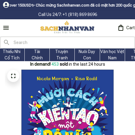
SDㅤ✨
Chúc mừng Sachnhanvan.com đã có mặt hơn 200 quốc gia như Mỹ, Canada
Call Us 24/7: +1 (818) 869 8696
Cart
Thiếu Nhi 
Tài
Truyện 
Nuôi Dạy 
Văn học Việt 
Cổ Tích
Chính
Tranh
Con
Nam
T
In demand!
453
sold
in the last 24 hours