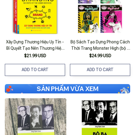
Xây Dựng Thương Hiệu Uy Tín -
Bộ Sách Tạo Dựng Phong Cách
Bí Quyết Tạo Nên Thương Hiệu
Thời Trang Monster High (bộ 4
Xuất Chúng
Cuốn)
$21.99 USD
$24.99 USD
ADD TO CART
ADD TO CART
SẢN PHẨM VỪA XEM