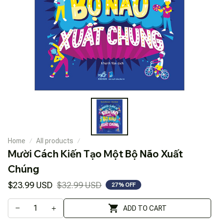
Home
All products
Mười Cách Kiến Tạo Một Bộ Não Xuất 
Chúng
$23.99 USD
$32.99 USD
27% OFF
ADD TO CART