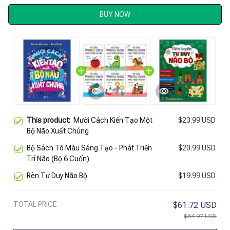
BUY NOW
This product:
Mười Cách Kiến Tạo Một
$23.99 USD
Bộ Não Xuất Chúng
Bộ Sách Tô Màu Sáng Tạo - Phát Triển
$20.99 USD
Trí Não (Bộ 6 Cuốn)
Rèn Tư Duy Não Bộ
$19.99 USD
TOTAL PRICE
$61.72 USD
$64.97 USD