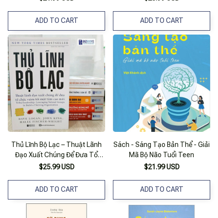
ADD TO CART
ADD TO CART
Thủ Lĩnh Bộ Lạc – Thuật Lãnh
Sách - Sáng Tạo Bản Thể - Giải
Đạo Xuất Chúng Để Đưa Tổ
Mã Bộ Não Tuổi Teen
Chức Vươn Tới Một Tầm Cao
$25.99 USD
$21.99 USD
Mới
ADD TO CART
ADD TO CART