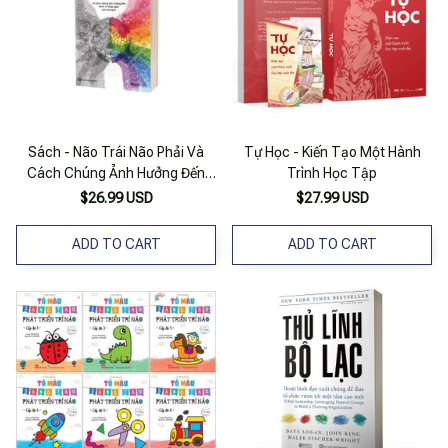
Sách - Não Trái Não Phải Và
Tự Học - Kiến Tạo Một Hành
Cách Chúng Ảnh Hưởng Đến
Trình Học Tập
Hành Vi Hàng Ngày Của Chúng
$26.99 USD
$27.99 USD
Ta - Mcbooks
ADD TO CART
ADD TO CART