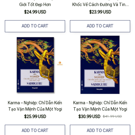
Giới Tốt Đẹp Hơn
Khốc Về Cách Đường Và Tinh
Bột Tàn Phá Não Bộ Của Chúng
$24.99 USD
$23.99 USD
Ta
ADD TO CART
ADD TO CART
Karma – Nghiệp: Chỉ Dẫn Kiến
Karma - Nghiệp: Chỉ Dẫn Kiến
Tạo Vận Mệnh Của Một Yogi
Tạo Vận Mệnh Của Một Yogi
$25.99 USD
$30.99 USD
$41.99 USD
ADD TO CART
ADD TO CART