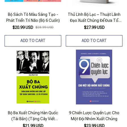
Bộ Sách Tô Màu Sáng Tạo -
Thủ Lĩnh Bộ Lạc – Thuật Lãnh
Phát Triển Trí Não (Bộ 6 Cuốn)
Đạo Xuất Chúng Để Đưa Tổ
Chức Vươn Tới Một Tầm Cao
$20.99 USD
$28.99 USD
$27.99 USD
Mới
ADD TO CART
ADD TO CART
Bộ Ba Xuất Chúng Hàn Quốc
9 Chiến Lược Quyền Lực Cho
(Tái Bản) (Tặng Cây Viết
Một Đội Nhóm Xuất Chúng
Galaxy)
$21.99 USD
$23.99 USD