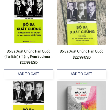
Bộ Ba Xuất Chúng Hàn Quốc
Bộ Ba Xuất Chúng Hàn Quốc
(Tái Bản) ( Tặng Kèm Bookmark
$22.99 USD
Sáng Tạo )
$22.99 USD
ADD TO CART
ADD TO CART