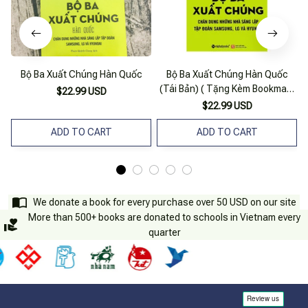
Bộ Ba Xuất Chúng Hàn Quốc
Bộ Ba Xuất Chúng Hàn Quốc
(Tái Bản) ( Tặng Kèm Bookmark
$22.99 USD
Sáng Tạo )
$22.99 USD
ADD TO CART
ADD TO CART
We donate a book for every purchase over 50 USD on our site
More than 500+ books are donated to schools in Vietnam every
quarter