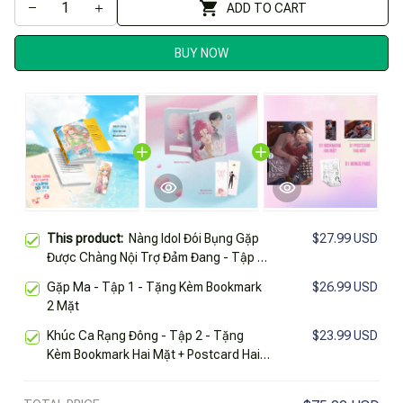
ADD TO CART
BUY NOW
This product:
Nàng Idol Đói Bụng Gặp
$27.99 USD
Được Chàng Nội Trợ Đảm Đang - Tập 2
- Tặng Kèm Bookmark Hai Mặt
Gặp Ma - Tập 1 - Tặng Kèm Bookmark
$26.99 USD
2 Mặt
Khúc Ca Rạng Đông - Tập 2 - Tặng
$23.99 USD
Kèm Bookmark Hai Mặt + Postcard Hai
Mặt + Bonus Page