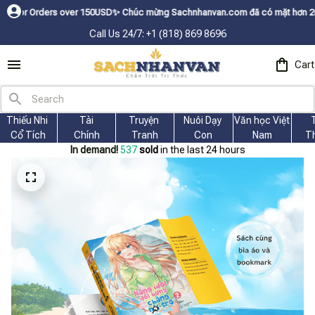
rs over 150USDㅤ✨
Chúc mừng Sachnhanvan.com đã có mặt hơn 200 quốc gia n
Call Us 24/7: +1 (818) 869 8696
Cart
Thiếu Nhi 
Tài
Truyện 
Nuôi Dạy 
Văn học Việt 
Cổ Tích
Chính
Tranh
Con
Nam
T
In demand!
539
sold
in the last 24 hours