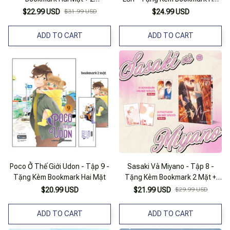
Photocard
Mặt Bồi Cứng
$22.99 USD
$31.99 USD
$24.99 USD
ADD TO CART
ADD TO CART
Poco Ở Thế Giới Udon - Tập 9 -
Sasaki Và Miyano - Tập 8 -
Tặng Kèm Bookmark Hai Mặt
Tặng Kèm Bookmark 2 Mặt +
Postcard 2 Mặt
$20.99 USD
$21.99 USD
$29.99 USD
ADD TO CART
ADD TO CART