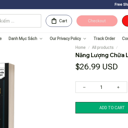
Free Shipping for Order
Cart
Checkout
e
Danh Mục Sách
Our Privacy Policy
Track Order
Co
Home
All products
Năng Lượng Chữa L
$26.99 USD
ADD TO CART