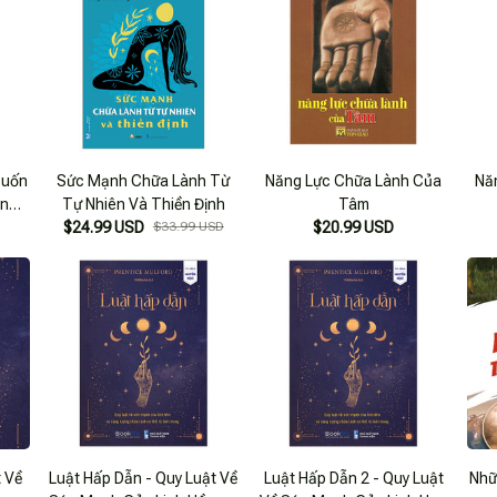
Cuốn
Sức Mạnh Chữa Lành Từ
Năng Lực Chữa Lành Của
Nă
ợng
Tự Nhiên Và Thiền Định
Tâm
h Nữ
$24.99 USD
$33.99 USD
$20.99 USD
t Về
Luật Hấp Dẫn - Quy Luật Về
Luật Hấp Dẫn 2 - Quy Luật
Nhữ