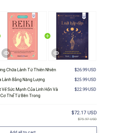
ng Chữa Lành Từ Thiên Nhiên
$26.99 USD
ữa Lành Bằng Năng Lượng
$25.99 USD
t Về Sức Mạnh Của Linh Hồn Và
$22.99 USD
 Cơ Thể Từ Bên Trong
$72.17 USD
$75.97 USD
Add all to cart