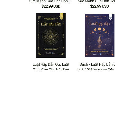
Sức Mạnh Của Linh Hồn Và
Sức Mạnh Của Linh Hồ
Năng Lượng Chữa Lành Cơ
$22.99 USD
Năng Lượng Chữa Làn
$22.99 USD
Thể Từ Bên Trong
Thể Từ Bên Trong 
1980Books
Luật Hấp Dẫn Quy Luật
Sách - Luật Hấp Dẫn 
Tích Cực Thu Hút Sức
Luật Về Sức Mạnh Của 
Khỏe Và Năng Lượng Tự
$25.99 USD
Hồn Và Năng Lượng C
$22.99 USD
Chữa Lành
Lành Cơ Thể Từ Bên T
1980Books