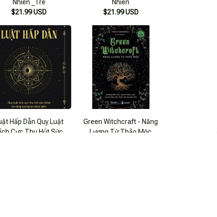
Nhiên _Tre
Nhiên
$21.99 USD
$21.99 USD
uật Hấp Dẫn Quy Luật
Green Witchcraft - Năng
ích Cực Thu Hút Sức
Lượng Từ Thảo Mộc
ỏe Và Năng Lượng Tự
$22.99 USD
$23.99 USD
Chữa Lành