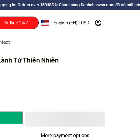
s over 150USDㅤ✨
Chúc mừng Sachnhanvan.com đã có mặt hơn 200 quốc gia như
Hotline 24/7
| English (EN) | USD
ntact
ành Từ Thiên Nhiên
More payment options