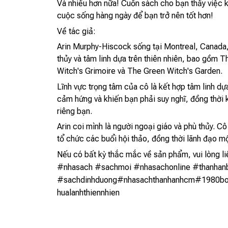
Và nhiều hơn nữa! Cuốn sách cho bạn thấy việc k
cuộc sống hàng ngày để bạn trở nên tốt hơn!
Về tác giả:
Arin Murphy-Hiscock sống tại Montreal, Canada, l
thủy và tâm linh dựa trên thiên nhiên, bao gồm 
Witch's Grimoire và The Green Witch's Garden.
Lĩnh vực trọng tâm của cô là kết hợp tâm linh d
cảm hứng và khiến bạn phải suy nghĩ, đồng thời
riêng bạn.
Arin coi mình là người ngoại giáo và phù thủy. C
tổ chức các buổi hội thảo, đồng thời lãnh đạo m
Nếu có bất kỳ thắc mắc về sản phẩm, vui lòng li
#nhasach #sachmoi #nhasachonline #thanhanb
#sachdinhduong#nhasachthanhanhcm#1980boo
hualanhthiennhien