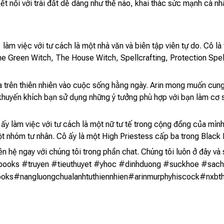
ết nối với trái đất dễ dàng như thế nào, khai thác sức mạnh cá n
àm việc với tư cách là một nhà văn và biên tập viên tự do. Cô là
The Green Witch, The House Witch, Spellcrafting, Protection Spe
ựa trên thiên nhiên vào cuộc sống hằng ngày. Arin mong muốn cun
 khuyến khích bạn sử dụng những ý tưởng phù hợp với bạn làm cơ 
ô ấy làm việc với tư cách là một nữ tư tế trong cộng đồng của mình
ột nhóm tư nhân. Cô ấy là một High Priestess cấp ba trong Black 
ên hệ ngay với chúng tôi trong phần chat. Chúng tôi luôn ở đây 
ooks #truyen #tieuthuyet #yhoc #dinhduong #suckhoe #sach
ks#nangluongchualanhtuthiennhien#arinmurphyhiscock#nxbt