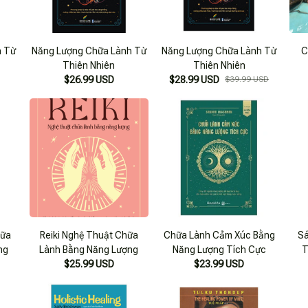
h Từ
Năng Lượng Chữa Lành Từ
Năng Lượng Chữa Lành Từ
C
Thiên Nhiên
Thiên Nhiên
$26.99 USD
$28.99 USD
$39.99 USD
hữa
Reiki Nghệ Thuật Chữa
Chữa Lành Cảm Xúc Bằng
Sá
ng
Lành Bằng Năng Lượng
Năng Lượng Tích Cực
T
$25.99 USD
$23.99 USD