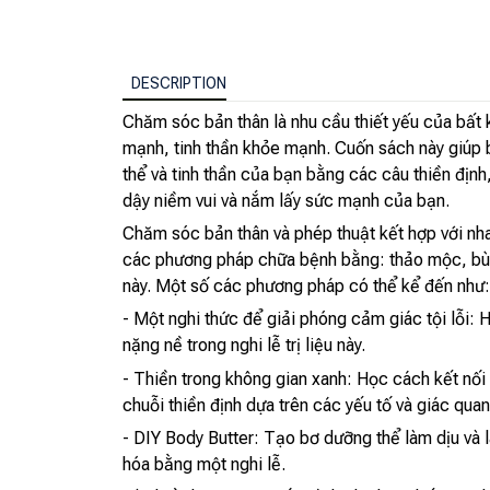
DESCRIPTION
Chăm sóc bản thân là nhu cầu thiết yếu của bất 
mạnh, tinh thần khỏe mạnh. Cuốn sách này giúp bạ
thể và tinh thần của bạn bằng các câu thiền địn
dậy niềm vui và nắm lấy sức mạnh của bạn.
Chăm sóc bản thân và phép thuật kết hợp với nha
các phương pháp chữa bệnh bằng: thảo mộc, bùa
này. Một số các phương pháp có thể kể đến như:
- Một nghi thức để giải phóng cảm giác tội lỗi:
nặng nề trong nghi lễ trị liệu này.
- Thiền trong không gian xanh: Học cách kết nối
chuỗi thiền định dựa trên các yếu tố và giác qua
- DIY Body Butter: Tạo bơ dưỡng thể làm dịu và l
hóa bằng một nghi lễ.