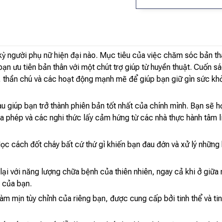
kỳ người phụ nữ hiện đại nào. Mục tiêu của việc chăm sóc bản th
n ưu tiên bản thân với một chút trợ giúp từ huyền thuật. Cuốn sá
h, thần chú và các hoạt động mạnh mẽ để giúp bạn giữ gìn sức khỏ
u giúp bạn trở thành phiên bản tốt nhất của chính mình. Bạn sẽ h
 phép và các nghi thức lấy cảm hứng từ các nhà thực hành tâm l
 Học cách đốt cháy bất cứ thứ gì khiến bạn đau đớn và xử lý nhữ
 lại với năng lượng chữa bệnh của thiên nhiên, ngay cả khi ở giữ
n của bạn.
àm mịn tùy chỉnh của riêng bạn, được cung cấp bởi tinh thể và ti