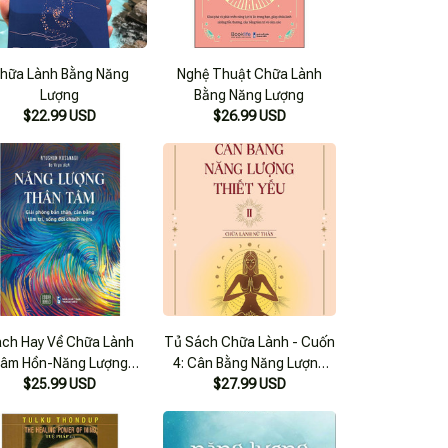
hữa Lành Bằng Năng
Nghệ Thuật Chữa Lành
Lượng
Bằng Năng Lượng
$22.99 USD
$26.99 USD
ch Hay Về Chữa Lành
Tủ Sách Chữa Lành - Cuốn
âm Hồn-Năng Lượng
4: Cân Bằng Năng Lượng
$25.99 USD
Thân Tâm
Thiết Yếu Ii - Chữa Lành Nữ
$27.99 USD
Thần