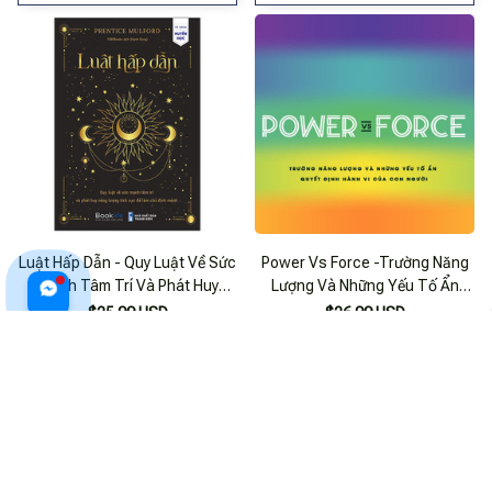
Luật Hấp Dẫn - Quy Luật Về Sức
Power Vs Force -Trường Năng
Mạnh Tâm Trí Và Phát Huy
Lượng Và Những Yếu Tố Ẩn
Năng Lượng Tích Cực Để Làm
Quyết Định Hành Vi Của Con
$25.99 USD
$26.99 USD
Chủ Định Mệnh
Người - David R.Hawkins - (Bìa
Mềm)
ADD TO CART
ADD TO CART