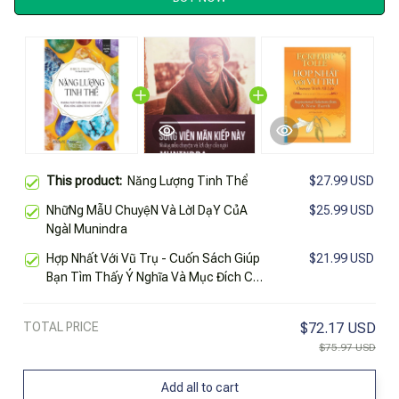
This product:
Năng Lượng Tinh Thể
$27.99 USD
NhữNg MẫU ChuyệN Và LờI DạY CủA
$25.99 USD
NgàI Munindra
Hợp Nhất Với Vũ Trụ - Cuốn Sách Giúp
$21.99 USD
Bạn Tìm Thấy Ý Nghĩa Và Mục Đích Của
Cuộc Sống - Hàng Chính Hãng
TOTAL PRICE
$72.17 USD
$75.97 USD
Add all to cart