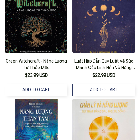
Green Witchcraft - Năng Lượng
Luật Hấp Dẫn Quy Luật Về Sức
Từ Thảo Mộc
Mạnh Của Linh Hồn Và Năng
Lượng Chữa Lành Cơ Thể Từ
$23.99 USD
$22.99 USD
Bên Trong - 1980Books
ADD TO CART
ADD TO CART