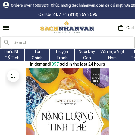
rs over 150USDㅤ✨
Chúc mừng Sachnhanvan.com đã có mặt hơn 200 quốc gia n
Call Us 24/7: +1 (818) 869 8696
Cart
Thiếu Nhi 
Tài
Truyện 
Nuôi Dạy 
Văn học Việt 
Cổ Tích
Chính
Tranh
Con
Nam
T
In demand!
358
sold
in the last 24 hours