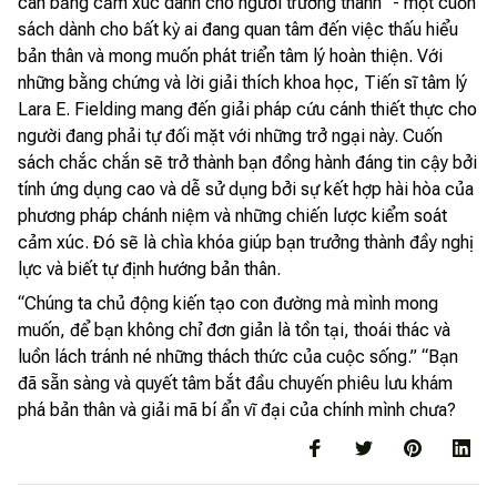
cân bằng cảm xúc dành cho người trưởng thành” - một cuốn
sách dành cho bất kỳ ai đang quan tâm đến việc thấu hiểu
bản thân và mong muốn phát triển tâm lý hoàn thiện. Với
những bằng chứng và lời giải thích khoa học, Tiến sĩ tâm lý
Lara E. Fielding mang đến giải pháp cứu cánh thiết thực cho
người đang phải tự đối mặt với những trở ngại này. Cuốn
sách chắc chắn sẽ trở thành bạn đồng hành đáng tin cậy bởi
tính ứng dụng cao và dễ sử dụng bởi sự kết hợp hài hòa của
phương pháp chánh niệm và những chiến lược kiểm soát
cảm xúc. Đó sẽ là chìa khóa giúp bạn trưởng thành đầy nghị
lực và biết tự định hướng bản thân.
“Chúng ta chủ động kiến tạo con đường mà mình mong
muốn, để bạn không chỉ đơn giản là tồn tại, thoái thác và
luồn lách tránh né những thách thức của cuộc sống.” “Bạn
đã sẵn sàng và quyết tâm bắt đầu chuyến phiêu lưu khám
phá bản thân và giải mã bí ẩn vĩ đại của chính mình chưa?