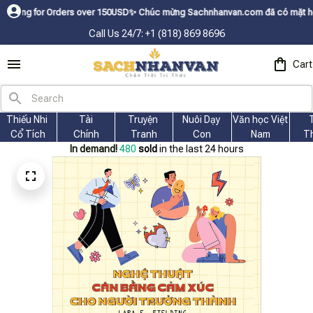
r Orders over 150USDㅤ✨
Chúc mừng Sachnhanvan.com đã có mặt hơn 200 quốc 
Call Us 24/7: +1 (818) 869 8696
Cart
Thiếu Nhi 
Tài
Truyện 
Nuôi Dạy 
Văn học Việt 
Cổ Tích
Chính
Tranh
Con
Nam
T
In demand!
482
sold
in the last 24 hours