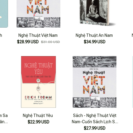
h
Nghệ Thuật Việt Nam
Nghệ Thuật An Nam
$28.99 USD
$34.99 USD
$31.00 USD
m Sa
Nghệ Thuật Yêu
Sách - Nghệ Thuật Việt
Sân
Nam-Cuốn Sách Lịch Sử
$22.99 USD
Văn Hóa
$27.99 USD