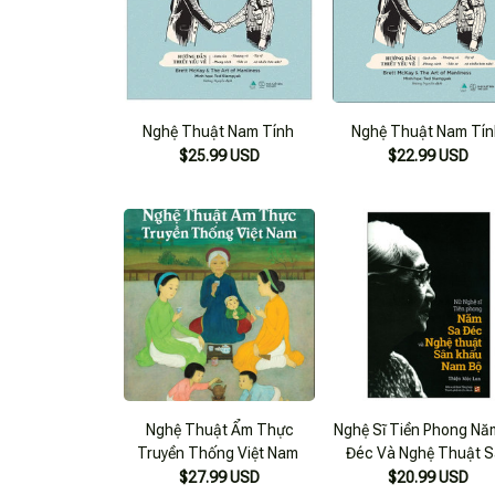
Nghệ Thuật Nam Tính
Nghệ Thuật Nam Tín
$25.99 USD
$22.99 USD
Nghệ Thuật Ẩm Thực
Nghệ Sĩ Tiền Phong Nă
Truyền Thống Việt Nam
Đéc Và Nghệ Thuật 
Khấu Nam Bộ
$27.99 USD
$20.99 USD