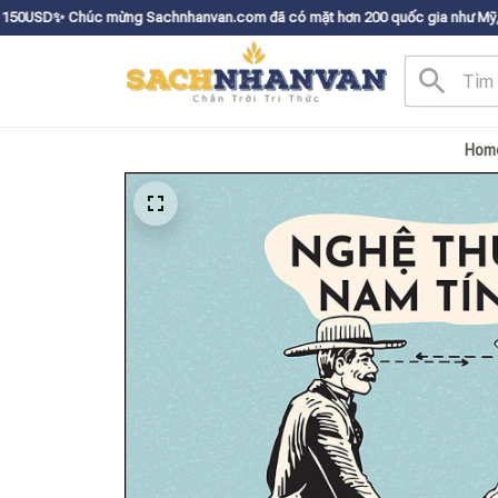
ng Sachnhanvan.com đã có mặt hơn 200 quốc gia như Mỹ, Canada, Úc, Nhật,
Hom