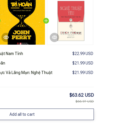
uật Nam Tính
$22.99 USD
oãn
$21.99 USD
ực Và Lãng Mạn: Nghệ Thuật
$21.99 USD
$63.62 USD
$66.97 USD
Add all to cart