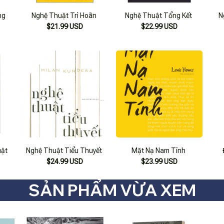
ng
Nghệ Thuật Trì Hoãn
Nghệ Thuật Tổng Kết
N
$21.99 USD
$22.99 USD
uật
Nghệ Thuật Tiểu Thuyết
Mặt Nạ Nam Tính
$24.99 USD
$23.99 USD
SẢN PHẨM VỪA XEM