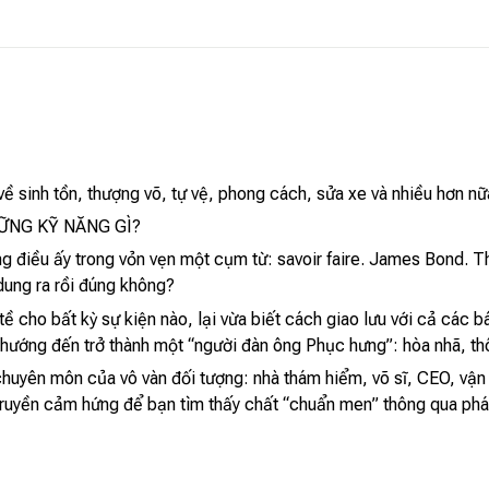
ề sinh tồn, thượng võ, tự vệ, phong cách, sửa xe và nhiều hơn nữ
ỮNG KỸ NĂNG GÌ?
g điều ấy trong vỏn vẹn một cụm từ: savoir faire. James Bond. 
dung ra rồi đúng không?
tề cho bất kỳ sự kiện nào, lại vừa biết cách giao lưu với cả các 
 hướng đến trở thành một “người đàn ông Phục hưng”: hòa nhã, thô
chuyên môn của vô vàn đối tượng: nhà thám hiểm, võ sĩ, CEO, vậ
truyền cảm hứng để bạn tìm thấy chất “chuẩn men” thông qua phát 