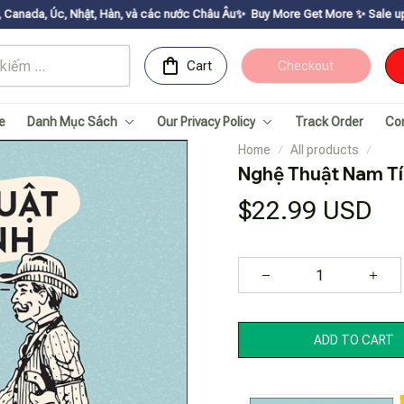
 Hàn, và các nước Châu Âu✨
Buy More Get Moreㅤ ✨ㅤ Sale up to 30% ㅤ✨ㅤ Get vo
Cart
Checkout
e
Danh Mục Sách
Our Privacy Policy
Track Order
Co
Home
All products
Nghệ Thuật Nam T
$22.99 USD
ADD TO CART