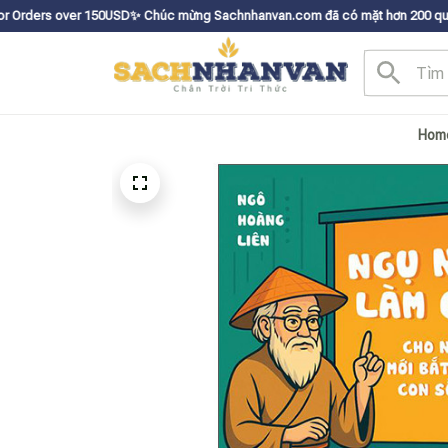
150USDㅤ✨
Chúc mừng Sachnhanvan.com đã có mặt hơn 200 quốc gia như Mỹ, C
Hom