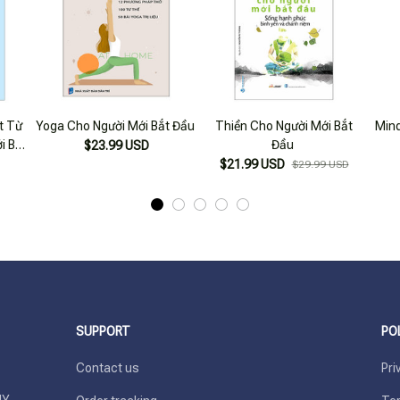
t Từ
Yoga Cho Người Mới Bắt Đầu
Thiền Cho Người Mới Bắt
Mind
i Bắt
Đầu
$23.99 USD
 Học
$21.99 USD
$29.99 USD
SUPPORT
PO
Contact us
Pri