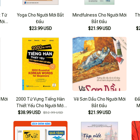
t Từ
Yoga Cho Người Mới Bắt
Mindfulness Cho Người Mới
Th
Mới
Đầu
Bắt Đầu
n) -
$23.99 USD
$21.99 USD
$
e
 Mới
2000 Từ Vựng Tiếng Hàn
Vẽ Sơn Dầu Cho Người Mới
Đầ
Thiết Yếu Cho Người Mới
Bắt Đầu
M
Bắt Đầu
Gi
$38.99 USD
$21.99 USD
$52.99 USD