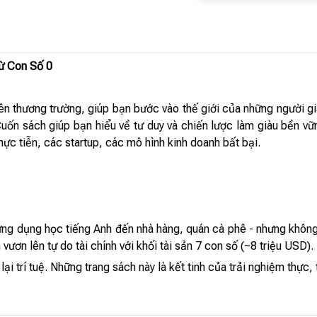
ừ Con Số 0
ên thương trường, giúp bạn bước vào thế giới của những người gi
Cuốn sách giúp bạn hiểu về tư duy và chiến lược làm giàu bền 
ực tiễn, các startup, các mô hình kinh doanh bất bại.
 ứng dụng học tiếng Anh đến nhà hàng, quán cà phê - nhưng không 
ươn lên tự do tài chính với khối tài sản 7 con số (~8 triệu USD).
i trí tuệ. Những trang sách này là kết tinh của trải nghiệm thực, t