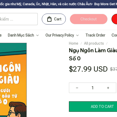
anada, Úc, Nhật, Hàn, và các nước Châu Âu✨
Buy More Get Moreㅤ ✨ㅤ Sale up t
Cart
Checkout
e
Danh Mục Sách
Our Privacy Policy
Track Order
Co
Home
All products
Ngụ Ngôn Làm Giàu
Số 0
$27.99 USD
$3
ADD TO CART