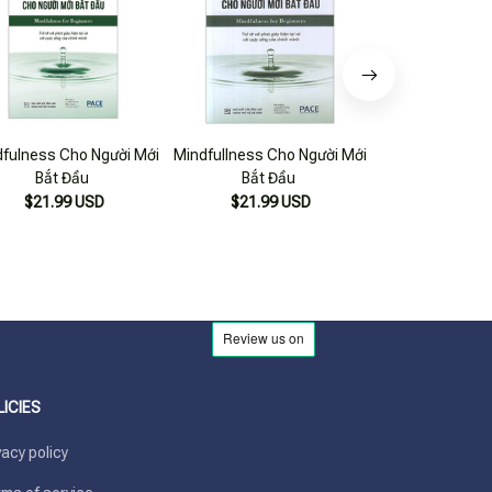
fulness Cho Người Mới
Mindfullness Cho Người Mới
Thiền Cho Ngư
Bắt Đầu
Bắt Đầu
Đầu
$21.99 USD
$21.99 USD
$20.99
LICIES
vacy policy