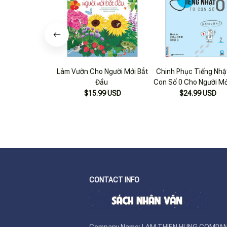
Làm Vườn Cho Người Mới Bắt
Chinh Phục Tiếng Nhậ
Đầu
Con Số 0 Cho Người Mớ
Đầu Tập 2 (Tái Bản) -
$15.99 USD
$24.99 USD
Kèm App Online
CONTACT INFO