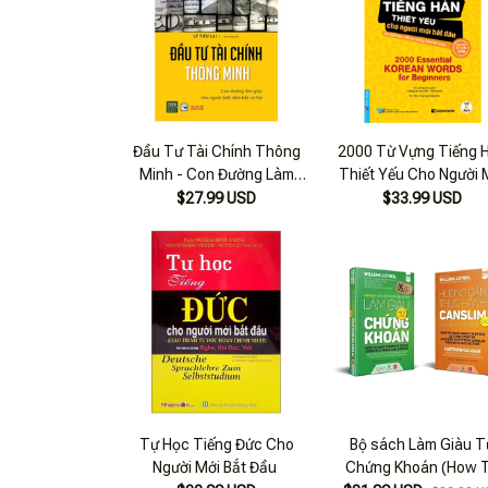
Đầu Tư Tài Chính Thông
2000 Từ Vựng Tiếng 
Minh - Con Đường Làm
Thiết Yếu Cho Người 
Giàu Cho Người Biết Nắm
Bắt Đầu
$27.99 USD
$33.99 USD
Bắt Cơ Hội
Tự Học Tiếng Đức Cho
Bộ sách Làm Giàu T
Người Mới Bắt Đầu
Chứng Khoán (How 