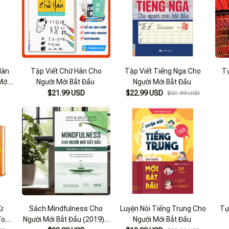
Hàn
Tập Viết Chữ Hán Cho
Tập Viết Tiếng Nga Cho
T
Mới
Người Mới Bắt Đầu
Người Mới Bắt Đầu
$21.99 USD
$22.99 USD
$31.99 USD
ừ
Sách Mindfulness Cho
Luyện Nói Tiếng Trung Cho
Tự
To
Người Mới Bắt Đầu (2019) -
Người Mới Bắt Đầu