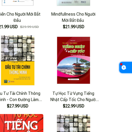
iền Cho Người Mới Bắt
Mindfullness Cho Người
Đầu
Mới Bắt Đầu
21.99 USD
$21.99 USD
$29.99 USD
u Tư Tài Chính Thông
Tự Học Từ Vựng Tiếng
inh - Con Đường Làm
Nhật Cấp Tốc Cho Người
àu Cho Người Biết Nắm
Mới Bắt Đầu
$27.99 USD
$22.99 USD
Bắt Cơ Hội