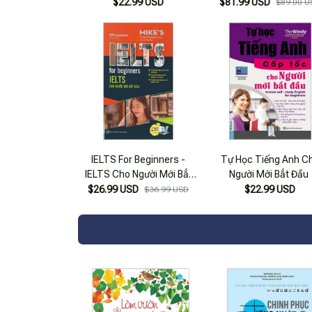
Make Money In Stoc
$22.99 USD
$81.99 USD
$89.00 U
phiên bản mới + Hướng
Thực Hành CANSLIM 
Người Mới Bắt Đầu
IELTS For Beginners -
Tự Học Tiếng Anh C
IELTS Cho Người Mới Bắt
Người Mới Bắt Đầu
Đầu
$26.99 USD
$22.99 USD
$36.99 USD