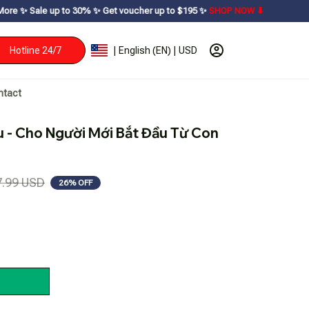
o 30% ㅤ✨ㅤ Get voucher up to $195ㅤ ✨ㅤ
SHOP NOW ⬇
Hotline 24/7
| English (EN) | USD
ntact
 - Cho Người Mới Bắt Đầu Từ Con 
7.99 USD
26% OFF