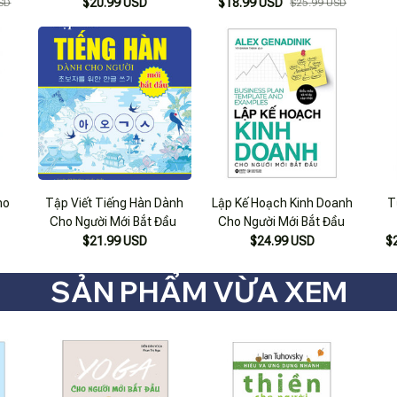
k)
95
$20.99 USD
$18.99 USD
SD
$25.99 USD
 Dẫn
Cho
ho
Tập Viết Tiếng Hàn Dành
Lập Kế Hoạch Kinh Doanh
T
Cho Người Mới Bắt Đầu
Cho Người Mới Bắt Đầu
$21.99 USD
$24.99 USD
$
SẢN PHẨM VỪA XEM