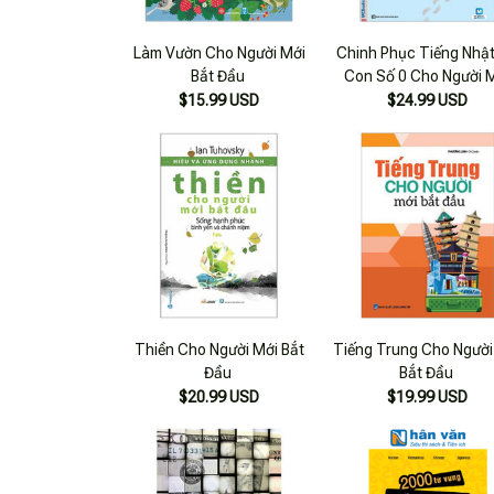
Làm Vườn Cho Người Mới
Chinh Phục Tiếng Nhậ
Bắt Đầu
Con Số 0 Cho Người 
Bắt Đầu Tập 2 (Tái Bả
$15.99 USD
$24.99 USD
Học Kèm App Onlin
Thiền Cho Người Mới Bắt
Tiếng Trung Cho Người
Đầu
Bắt Đầu
$20.99 USD
$19.99 USD