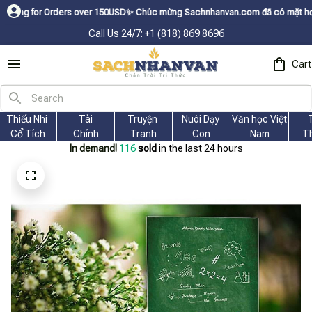
r Orders over 150USDㅤ✨
Chúc mừng Sachnhanvan.com đã có mặt hơn 200 quốc 
Call Us 24/7: +1 (818) 869 8696
Cart
Thiếu Nhi 
Tài
Truyện 
Nuôi Dạy 
Văn học Việt 
Cổ Tích
Chính
Tranh
Con
Nam
T
In demand!
117
sold
in the last 24 hours