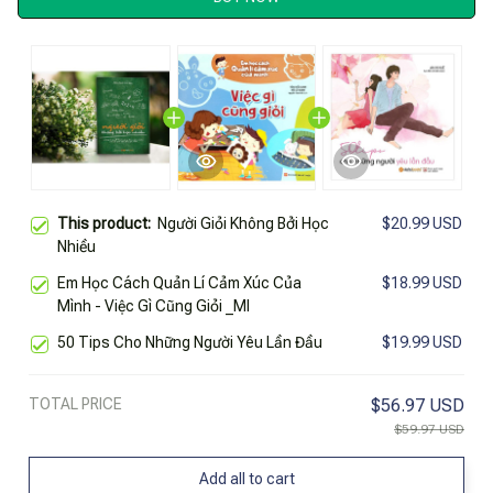
This product:
Người Giỏi Không Bởi Học
$20.99 USD
Nhiều
Em Học Cách Quản Lí Cảm Xúc Của
$18.99 USD
Mình - Việc Gì Cũng Giỏi _Ml
50 Tips Cho Những Người Yêu Lần Đầu
$19.99 USD
TOTAL PRICE
$56.97 USD
$59.97 USD
Add all to cart