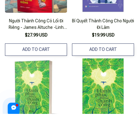
Người Thành Công Có Lối Đi
Bí Quyết Thành Công Cho Người
Riêng - James Altuche -Linh
Đi Làm
Duyên Dịch - Saigonbooks -
$27.99 USD
$19.99 USD
Nxb Thế Giới
ADD TO CART
ADD TO CART
Hạnh Phúc Dẫn Lối Thành Công
Hạnh Phúc Dẫn Lối Thành Công
$25.99 USD
$23.99 USD