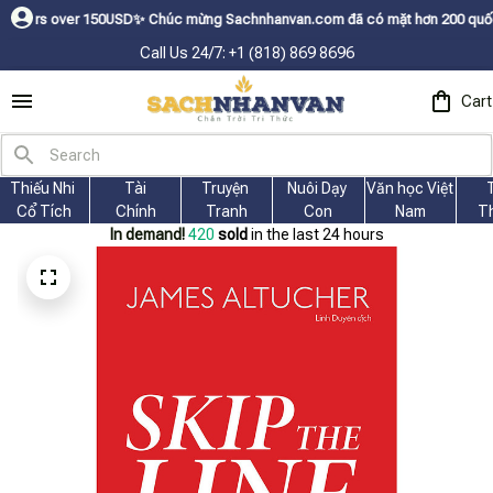
er 150USDㅤ✨
Chúc mừng Sachnhanvan.com đã có mặt hơn 200 quốc gia như Mỹ,
Call Us 24/7: +1 (818) 869 8696
Cart
Thiếu Nhi 
Tài
Truyện 
Nuôi Dạy 
Văn học Việt 
Cổ Tích
Chính
Tranh
Con
Nam
T
In demand!
424
sold
in the last 24 hours