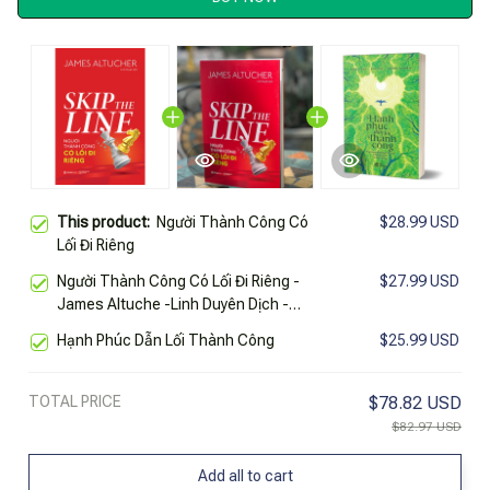
This product:
Người Thành Công Có
$28.99 USD
Lối Đi Riêng
Người Thành Công Có Lối Đi Riêng -
$27.99 USD
James Altuche -Linh Duyên Dịch -
Saigonbooks - Nxb Thế Giới
Hạnh Phúc Dẫn Lối Thành Công
$25.99 USD
TOTAL PRICE
$78.82 USD
$82.97 USD
Add all to cart