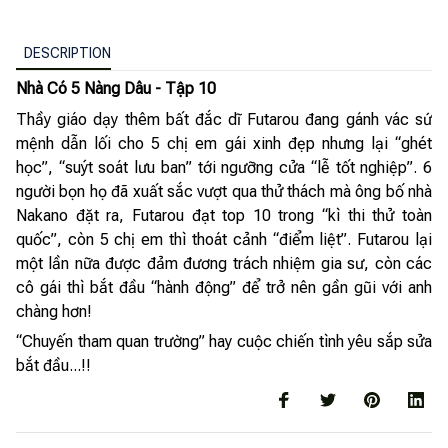
DESCRIPTION
Nhà Có 5 Nàng Dâu - Tập 10
Thầy giáo dạy thêm bất đắc dĩ Futarou đang gánh vác sứ
mệnh dẫn lối cho 5 chị em gái xinh đẹp nhưng lại “ghét
học”, “suýt soát lưu ban” tới ngưỡng cửa “lễ tốt nghiệp”. 6
người bọn họ đã xuất sắc vượt qua thử thách mà ông bố nhà
Nakano đặt ra, Futarou đạt top 10 trong “kì thi thử toàn
quốc”, còn 5 chị em thì thoát cảnh “điểm liệt”. Futarou lại
một lần nữa được đảm đương trách nhiệm gia sư, còn các
cô gái thì bắt đầu “hành động” để trở nên gần gũi với anh
chàng hơn!
“Chuyến tham quan trường” hay cuộc chiến tình yêu sắp sửa
bắt đầu...!!