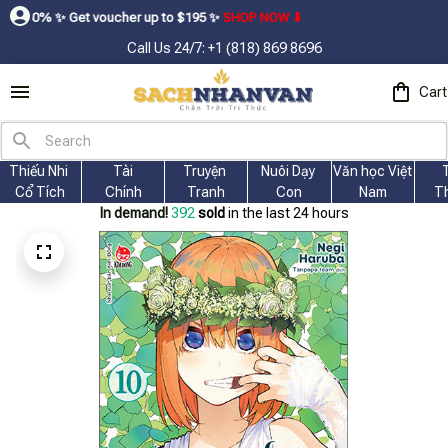
Get voucher up to $195ㅤ ✨ㅤ
SHOP NOW ⬇
Call Us 24/7: +1 (818) 869 8696
Cart
Thiếu Nhi 
Tài
Truyện 
Nuôi Dạy 
Văn học Việt 
Cổ Tích
Chính
Tranh
Con
Nam
T
In demand!
394
sold
in the last 24 hours