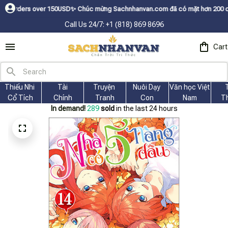
150USDㅤ✨
Chúc mừng Sachnhanvan.com đã có mặt hơn 200 quốc gia như Mỹ, C
Call Us 24/7: +1 (818) 869 8696
Cart
Thiếu Nhi 
Tài
Truyện 
Nuôi Dạy 
Văn học Việt 
Cổ Tích
Chính
Tranh
Con
Nam
T
In demand!
290
sold
in the last 24 hours