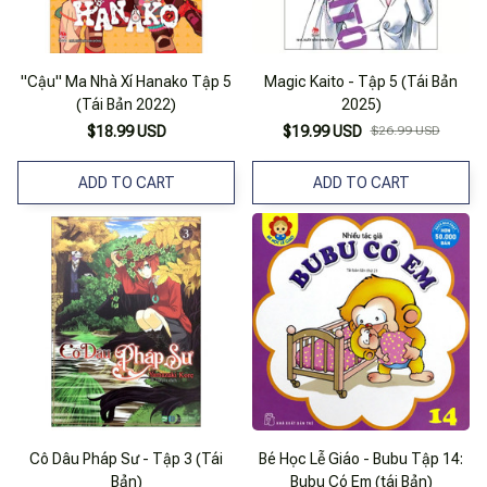
"Cậu" Ma Nhà Xí Hanako Tập 5
Magic Kaito - Tập 5 (Tái Bản
(Tái Bản 2022)
2025)
$18.99 USD
$19.99 USD
$26.99 USD
ADD TO CART
ADD TO CART
Cô Dâu Pháp Sư - Tập 3 (Tái
Bé Học Lễ Giáo - Bubu Tập 14:
Bản)
Bubu Có Em (tái Bản)