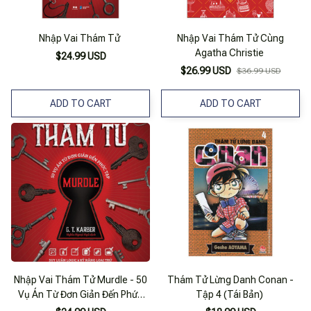
Nhập Vai Thám Tử
Nhập Vai Thám Tử Cùng
Agatha Christie
$24.99 USD
$26.99 USD
$36.99 USD
ADD TO CART
ADD TO CART
Nhập Vai Thám Tử Murdle - 50
Thám Tử Lừng Danh Conan -
Vụ Án Từ Đơn Giản Đến Phức
Tập 4 (Tái Bản)
Tạp