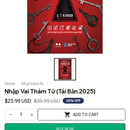
Home
All products
Nhập Vai Thám Tử (Tái Bản 2025)
$25.99 USD
$35.99 USD
28% OFF
ADD TO CART
BUY NOW