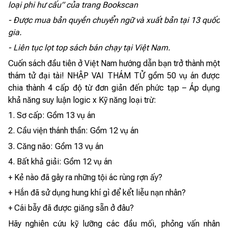
loại phi hư cấu” của trang Bookscan
- Được mua bản quyền chuyển ngữ và xuất bản tại 13 quốc
gia.
- Liên tục lọt top sách bán chạy tại Việt Nam.
Cuốn sách đầu tiên ở Việt Nam hướng dẫn bạn trở thành một
thám tử đại tài! NHẬP VAI THÁM TỬ gồm 50 vụ án được
chia thành 4 cấp độ từ đơn giản đến phức tạp – Áp dụng
khả năng suy luận logic x Kỹ năng loại trừ:
1. Sơ cấp: Gồm 13 vụ án
2. Cầu viện thánh thần: Gồm 12 vụ án
3. Căng não: Gồm 13 vụ án
4. Bất khả giải: Gồm 12 vụ án
+ Kẻ nào đã gây ra những tội ác rùng rợn ấy?
+ Hắn đã sử dụng hung khí gì để kểt liễu nạn nhân?
+ Cái bẫy đã được giăng sẵn ở đâu?
Hãy nghiên cứu kỹ lưỡng các đầu mối, phỏng vấn nhân