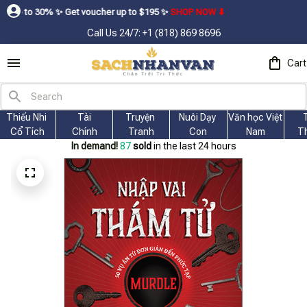
ㅤ✨ㅤ Get voucher up to $195ㅤ ✨ㅤ
SHOP NOW ⬇
Call Us 24/7: +1 (818) 869 8696
Cart
Thiếu Nhi 
Tài
Truyện 
Nuôi Dạy 
Văn học Việt 
Cổ Tích
Chính
Tranh
Con
Nam
T
In demand!
87
sold
in the last 24 hours