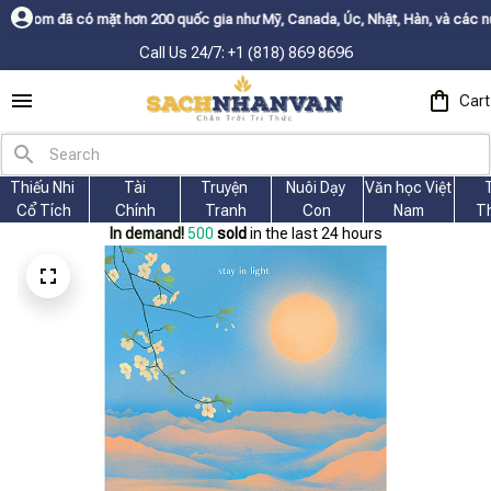
n 200 quốc gia như Mỹ, Canada, Úc, Nhật, Hàn, và các nước Châu Âu✨
Buy M
Call Us 24/7: +1 (818) 869 8696
Cart
Thiếu Nhi 
Tài
Truyện 
Nuôi Dạy 
Văn học Việt 
Cổ Tích
Chính
Tranh
Con
Nam
T
In demand!
501
sold
in the last 24 hours