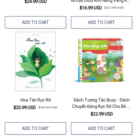
Đi Dạo Dưới Ánh Nắng Vàng Rực
$24.99 USD
Rỡ
$16.99 USD
$22.99 USD
ADD TO CART
ADD TO CART
Hoa Tàn Rực Rỡ
Sách Tương Tác Busy - Sách
Chuyển Động Rực Rỡ Cho Bé 0-
$20.99 USD
$28.99 USD
6 Tuổi
$22.99 USD
ADD TO CART
ADD TO CART