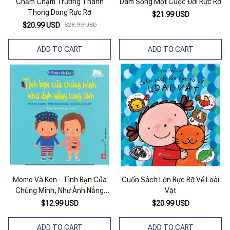
Chầm Chậm Trưởng Thành
Dám Sống Một Cuộc Đời Rực Rỡ
Thong Dong Rực Rỡ
$21.99 USD
$20.99 USD
$28.99 USD
ADD TO CART
ADD TO CART
Momo Và Ken - Tình Bạn Của
Cuốn Sách Lớn Rực Rỡ Về Loài
Chúng Mình, Như Ánh Nắng
Vật
Lung Linh
$12.99 USD
$20.99 USD
ADD TO CART
ADD TO CART