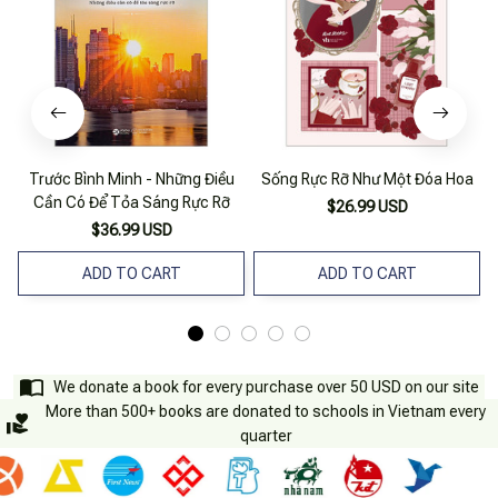
Trước Bình Minh - Những Điều
Sống Rực Rỡ Như Một Đóa Hoa
Cần Có Để Tỏa Sáng Rực Rỡ
$26.99 USD
$36.99 USD
ADD TO CART
ADD TO CART
We donate a book for every purchase over 50 USD on our site
More than 500+ books are donated to schools in Vietnam every
quarter