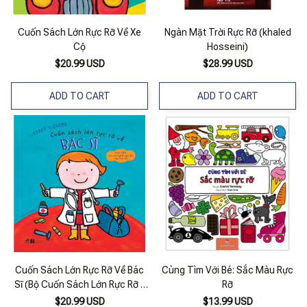
Cuốn Sách Lớn Rực Rỡ Về Xe
Ngàn Mặt Trời Rực Rỡ (khaled
Cộ
Hosseini)
$20.99 USD
$28.99 USD
ADD TO CART
ADD TO CART
Cuốn Sách Lớn Rực Rỡ Về Bác
Cùng Tìm Với Bé: Sắc Màu Rực
Sĩ (Bộ Cuốn Sách Lớn Rực Rỡ -
Rỡ
Nghề Nghiệp) - Bản Quyền
$20.99 USD
$13.99 USD