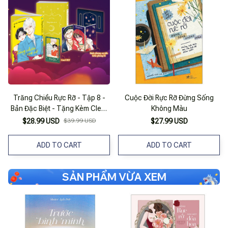
Trăng Chiều Rực Rỡ - Tập 8 -
Cuộc Đời Rực Rỡ Đừng Sống
Bản Đặc Biệt - Tặng Kèm Clear
Không Màu
Card + Bình Phong Acrylic
$28.99 USD
$39.99 USD
$27.99 USD
ADD TO CART
ADD TO CART
SẢN PHẨM VỪA XEM