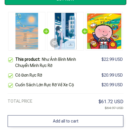
This product:
Như Ánh Bình Minh
$22.99 USD
Chuyển Mình Rực Rỡ
Cô Đơn Rực Rỡ
$20.99 USD
Cuốn Sách Lớn Rực Rỡ Về Xe Cộ
$20.99 USD
TOTAL PRICE
$61.72 USD
$64.97 USD
Add all to cart