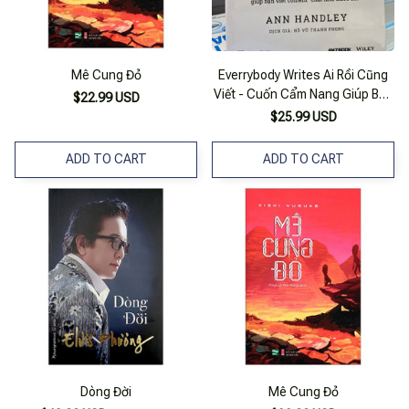
Mê Cung Đỏ
Everrybody Writes Ai Rồi Cũng
Viết - Cuốn Cẩm Nang Giúp Bạn
$22.99 USD
Viết Content "Chất Như Nước
$25.99 USD
Cất"
ADD TO CART
ADD TO CART
Dòng Đời
Mê Cung Đỏ