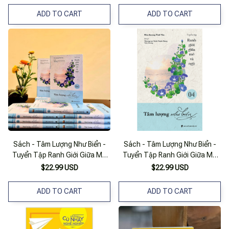
ADD TO CART
ADD TO CART
Sách - Tâm Lượng Như Biển -
Sách - Tâm Lượng Như Biển -
Tuyển Tập Ranh Giới Giữa Mê
Tuyển Tập Ranh Giới Giữa Mê
Và Ngộ Tập 04
Và Ngộ Tập 4
$22.99 USD
$22.99 USD
ADD TO CART
ADD TO CART