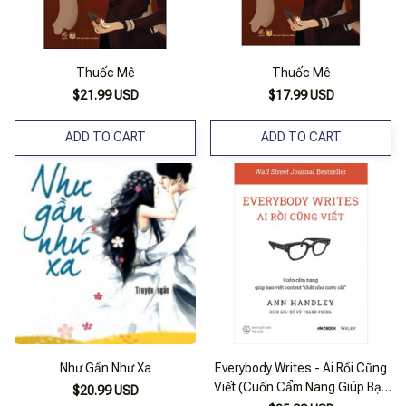
Thuốc Mê
Thuốc Mê
$21.99 USD
$17.99 USD
ADD TO CART
ADD TO CART
Như Gần Như Xa
Everybody Writes - Ai Rồi Cũng
Viết (Cuốn Cẩm Nang Giúp Bạn
$20.99 USD
Viết Content “Chất Như Nước