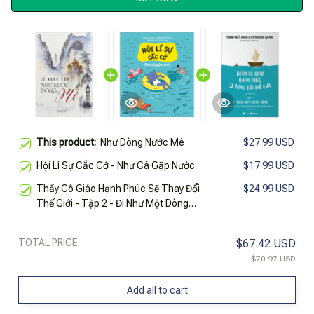
This product:
Như Dòng Nước Mê
$27.99 USD
Hội Lí Sự Cắc Cớ - Như Cá Gặp Nước
$17.99 USD
Thầy Cô Giáo Hạnh Phúc Sẽ Thay Đổi
$24.99 USD
Thế Giới - Tập 2 - Đi Như Một Dòng
Sông (Tái Bản 2025)
TOTAL PRICE
$67.42 USD
$70.97 USD
Add all to cart