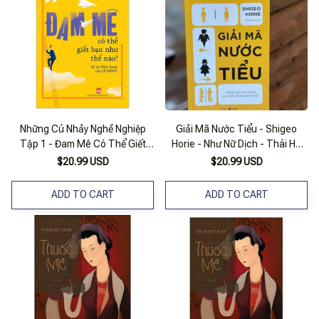
Những Cú Nhảy Nghề Nghiệp
Giải Mã Nước Tiểu - Shigeo
Tập 1 - Đam Mê Có Thể Giết
Horie - Như Nữ Dịch - Thái Hà
Bạn Như Thế Nào?
Books– Nxb Thế Giới
$20.99 USD
$20.99 USD
ADD TO CART
ADD TO CART