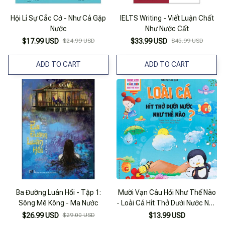
Hội Lí Sự Cắc Cớ - Như Cá Gặp
IELTS Writing - Viết Luận Chất
Nước
Như Nước Cất
$17.99 USD
$24.99 USD
$33.99 USD
$45.99 USD
ADD TO CART
ADD TO CART
Ba Đường Luân Hồi - Tập 1:
Mười Vạn Câu Hỏi Như Thế Nào
Sông Mê Kông - Ma Nước
- Loài Cá Hít Thở Dưới Nước Như
Thế Nào?
$26.99 USD
$29.00 USD
$13.99 USD