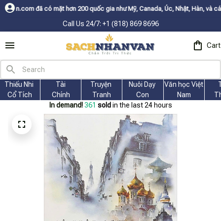
ặt hơn 200 quốc gia như Mỹ, Canada, Úc, Nhật, Hàn, và các nước Châu Âu✨
Call Us 24/7: +1 (818) 869 8696
Cart
Thiếu Nhi 
Tài
Truyện 
Nuôi Dạy 
Văn học Việt 
Cổ Tích
Chính
Tranh
Con
Nam
T
In demand!
362
sold
in the last 24 hours