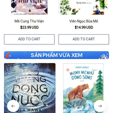
Mê Cung Thư Viện
Viên Ngọc Bùa Mê
$23.99 USD
$14.99 USD
ADD TO CART
ADD TO CART
SẢN PHẨM VỪA XEM