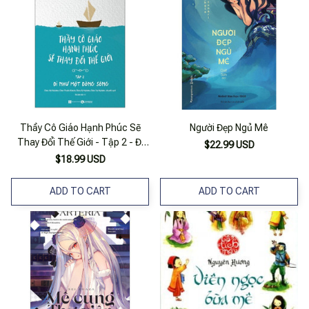
Thầy Cô Giáo Hạnh Phúc Sẽ
Người Đẹp Ngủ Mê
Thay Đổi Thế Giới - Tập 2 - Đi
$22.99 USD
Như Một Dòng Sông (tái Bản
$18.99 USD
2021)
ADD TO CART
ADD TO CART