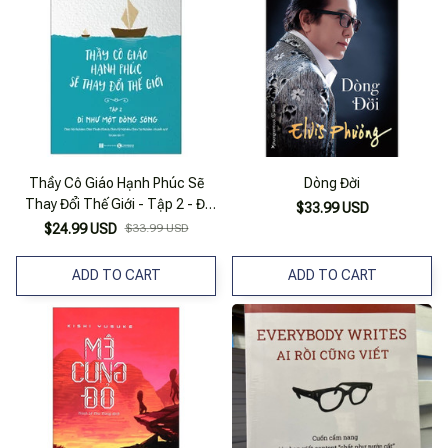
Thầy Cô Giáo Hạnh Phúc Sẽ
Dòng Đời
Thay Đổi Thế Giới - Tập 2 - Đi
$33.99 USD
Như Một Dòng Sông (Tái Bản
$24.99 USD
$33.99 USD
2025)
ADD TO CART
ADD TO CART