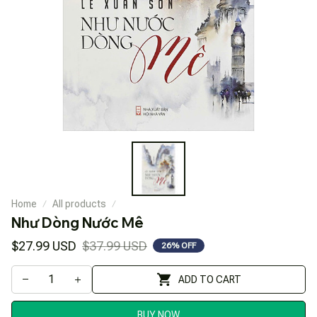
Home
All products
Như Dòng Nước Mê
$27.99 USD
$37.99 USD
26% OFF
ADD TO CART
BUY NOW