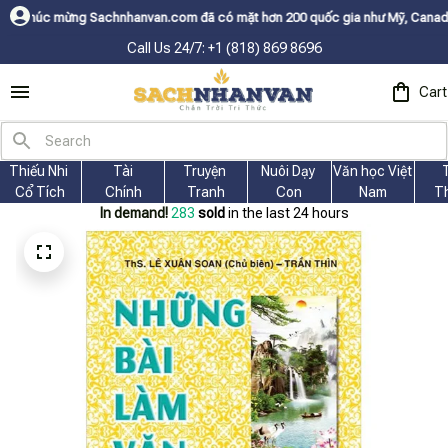
achnhanvan.com đã có mặt hơn 200 quốc gia như Mỹ, Canada, Úc, Nhật, Hà
Call Us 24/7: +1 (818) 869 8696
Cart
Thiếu Nhi 
Tài
Truyện 
Nuôi Dạy 
Văn học Việt 
Cổ Tích
Chính
Tranh
Con
Nam
T
In demand!
283
sold
in the last 24 hours