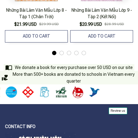
Những Bài Làm Văn Mẫu Lớp 8 -
Những Bài Làm Văn Mẫu Lớp 9 -
Tập 1 (Chân Trời)
Tập 2 (Kết Nối)
$21.99 USD
$29.99 USD
$20.99 USD
$28.99 USD
ADD TO CART
ADD TO CART
We donate a book for every purchase over 50 USD on our site
More than 500+ books are donated to schools in Vietnam every
quarter
CONTACT INFO