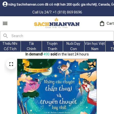
an.com đã có mặt hơn 200 quốc gia như Mỹ, Canada, Úc, Nhật, Hàn, và cá
Call Us 24/7: +1 (818) 869 8696
Cart
Thiếu Nhi 
Tài
Truyện 
Nuôi Dạy 
Văn học Việt 
Cổ Tích
Chính
Tranh
Con
Nam
T
In demand!
493
sold
in the last 24 hours