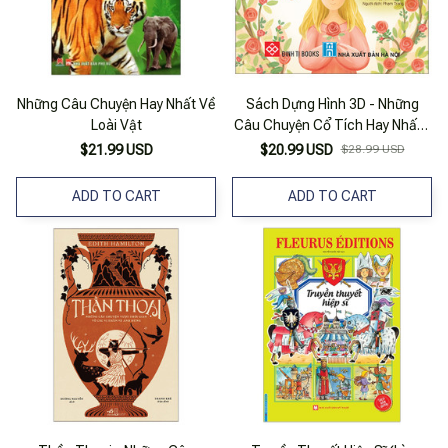
Những Câu Chuyện Hay Nhất Về
Sách Dựng Hình 3D - Những
Loài Vật
Câu Chuyện Cổ Tích Hay Nhất -
Người Đẹp Ngủ Trong Rừng - Bìa
$21.99 USD
$20.99 USD
$28.99 USD
Cứng
ADD TO CART
ADD TO CART