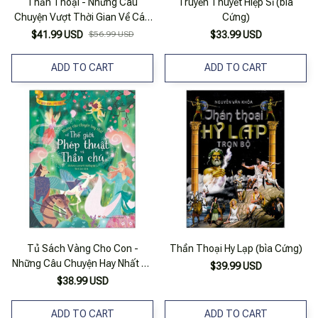
Thần Thoại - Những Câu
Truyền Thuyết Hiệp Sĩ (bìa
Chuyện Vượt Thời Gian Về Các
Cứng)
Vị Thần Và Anh Hùng
$41.99 USD
$56.99 USD
$33.99 USD
ADD TO CART
ADD TO CART
Tủ Sách Vàng Cho Con -
Thần Thoại Hy Lạp (bìa Cứng)
Những Câu Chuyện Hay Nhất Về
$39.99 USD
Thế Giới Phép Thuật Và Thần
$38.99 USD
Chú
ADD TO CART
ADD TO CART