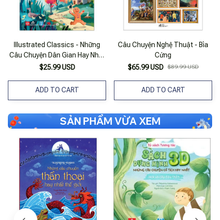
Illustrated Classics - Những
Câu Chuyện Nghệ Thuật - Bìa
Câu Chuyện Dân Gian Hay Nhất
Cứng
Thế Giới
$25.99 USD
$65.99 USD
$89.99 USD
ADD TO CART
ADD TO CART
SẢN PHẨM VỪA XEM