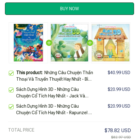
BUY NOW
This product:
Những Câu Chuyện Thần
$40.99 USD
Thoại Và Truyền Thuyết Hay Nhất - Bìa
Cứng
Sách Dựng Hình 3D - Những Câu
$20.99 USD
Chuyện Cổ Tích Hay Nhất - Jack Và
Cây Đậu Thần - Bìa Cứng
Sách Dựng Hình 3D - Những Câu
$20.99 USD
Chuyện Cổ Tích Hay Nhất - Rapunzel -
Bìa Cứng
TOTAL PRICE
$78.82 USD
$82.97 USD