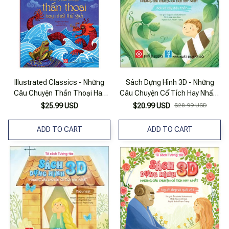
Illustrated Classics - Những
Sách Dựng Hình 3D - Những
Câu Chuyện Thần Thoại Hay
Câu Chuyện Cổ Tích Hay Nhất -
Nhất Thế Giới
Jack Và Cây Đậu Thần - Bìa
$25.99 USD
$20.99 USD
$28.99 USD
Cứng
ADD TO CART
ADD TO CART