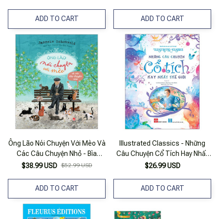
ADD TO CART
ADD TO CART
Ông Lão Nói Chuyện Với Mèo Và
Illustrated Classics - Những
Các Câu Chuyện Nhỏ - Bìa
Câu Chuyện Cổ Tích Hay Nhất
Cứng
Thế Giới
$38.99 USD
$52.99 USD
$26.99 USD
ADD TO CART
ADD TO CART