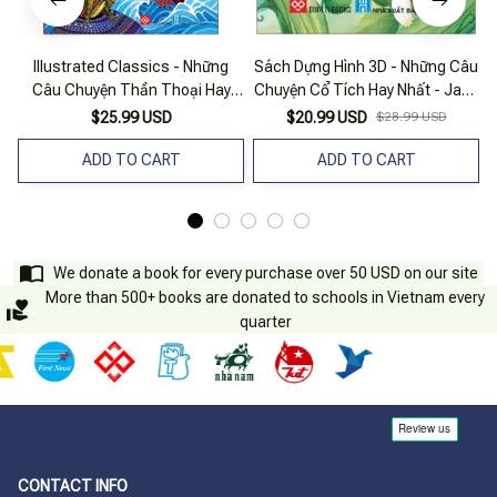
Illustrated Classics - Những
Sách Dựng Hình 3D - Những Câu
S
Câu Chuyện Thần Thoại Hay
Chuyện Cổ Tích Hay Nhất - Jack
Nhất Thế Giới
Và Cây Đậu Thần - Bìa Cứng
$25.99 USD
$20.99 USD
$28.99 USD
ADD TO CART
ADD TO CART
We donate a book for every purchase over 50 USD on our site
More than 500+ books are donated to schools in Vietnam every
quarter
CONTACT INFO