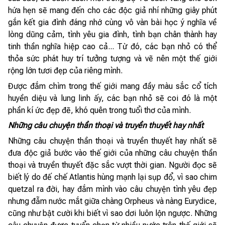
hứa hẹn sẽ mang đến cho các độc giả nhí những giây phút
gắn kết gia đình đáng nhớ cùng vô vàn bài học ý nghĩa về
lòng dũng cảm, tình yêu gia đình, tình bạn chân thành hay
tinh thần nghĩa hiệp cao cả... Từ đó, các bạn nhỏ có thể
thỏa sức phát huy trí tưởng tượng và vẽ nên một thế giới
rộng lớn tươi đẹp của riêng mình.
Được đắm chìm trong thế giới mang đầy màu sắc cổ tích
huyền diệu và lung linh ấy, các bạn nhỏ sẽ coi đó là một
phần kí ức đẹp đẽ, khó quên trong tuổi thơ của mình.
Những câu chuyện thần thoại và truyền thuyết hay nhất
Những câu chuyện thần thoại và truyền thuyết hay nhất sẽ
đưa độc giả bước vào thế giới của những câu chuyện thần
thoại và truyền thuyết đặc sắc vượt thời gian. Người đọc sẽ
biết lý do đế chế Atlantis hùng mạnh lại sụp đổ, vì sao chim
quetzal ra đời, hay đắm mình vào câu chuyện tình yêu đẹp
nhưng đẫm nước mắt giữa chàng Orpheus và nàng Eurydice,
cũng như bật cười khi biết vì sao dơi luôn lộn ngược. Những