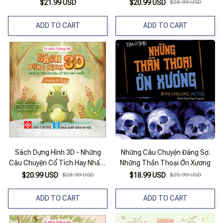
Thần Thoại Hy Lạp
Nàng Bạch Tuyết - Bìa Cứng
$21.99 USD
$20.99 USD
$28.99 USD
ADD TO CART
ADD TO CART
Sách Dựng Hình 3D - Những
Những Câu Chuyện Đáng Sợ.
Câu Chuyện Cổ Tích Hay Nhất -
Những Thần Thoại Ớn Xương
Hoàng Tử Ếch - Bìa Cứng
$20.99 USD
$28.99 USD
$18.99 USD
$25.99 USD
ADD TO CART
ADD TO CART