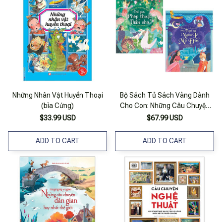
Những Nhân Vật Huyền Thoại
Bộ Sách Tủ Sách Vàng Dành
(bìa Cứng)
Cho Con: Những Câu Chuyện
Hay Nhất Về Thế Giới Phép
$33.99 USD
$67.99 USD
Thuật Và Thần Chú + Những
Câu Chuyện Hay Nhất Trong
ADD TO CART
ADD TO CART
Tuyển Tập Nghìn Lẻ Một Đêm
(bộ 2 Cuốn)