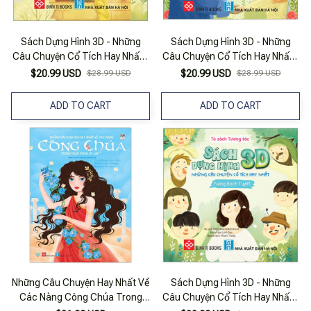
Sách Dựng Hình 3D - Những
Sách Dựng Hình 3D - Những
Câu Chuyện Cổ Tích Hay Nhất -
Câu Chuyện Cổ Tích Hay Nhất -
Rapunzel - Bìa Cứng
Người Đẹp Và Quái Vật - Bìa
$20.99 USD
$28.99 USD
$20.99 USD
$28.99 USD
Cứng
ADD TO CART
ADD TO CART
Những Câu Chuyện Hay Nhất Về
Sách Dựng Hình 3D - Những
Các Nàng Công Chúa Trong
Câu Chuyện Cổ Tích Hay Nhất -