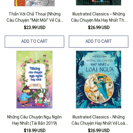
Thần Với Chả Thoại (Những
Illustrated Classics – Những
Câu Chuyện "Mệt Mỏi" Về Các
Câu Chuyện Ma Hay Nhất Thế
Vị Thần)
Giới
$23.99 USD
$26.99 USD
ADD TO CART
ADD TO CART
Những Câu Chuyện Ngụ Ngôn
Illustrated Classics - Những
Hay Nhất (Tái Bản 2019)
Câu Chuyện Hay Nhất Về Loài
Ngựa
$18.99 USD
$26.99 USD