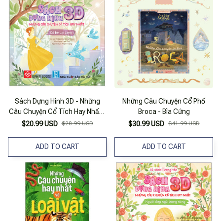
Sách Dựng Hình 3D - Những
Những Câu Chuyện Cổ Phố
Câu Chuyện Cổ Tích Hay Nhất -
Broca - Bìa Cứng
Cô Bé Lọ Lem - Bìa Cứng
$20.99 USD
$28.99 USD
$30.99 USD
$41.99 USD
ADD TO CART
ADD TO CART