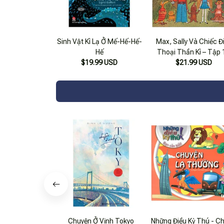
Sinh Vật Kì Lạ Ở Mế-Hế-Hế-
Max, Sally Và Chiếc Đ
Hế
Thoại Thần Kì – Tập 
$19.99 USD
Những Chuyện Ở Trư
$21.99 USD
Học
Chuyện Ở Vịnh Tokyo
Những Điều Kỳ Thú - C