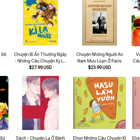
ạ Đó
Chuyện Bí Ẩn Thường Ngày
Chuyện Những Người An
V
- Những Câu Chuyện Kỳ Lạ
Nam Mưu Loạn Ở Paris
Câu
Nhất (tái Bản 2023)
$27.99 USD
$23.99 USD
 Xứ
Sách - Chuyện Lạ Ở Bệnh
Ehon Những Câu Chuyện Kì
Eho