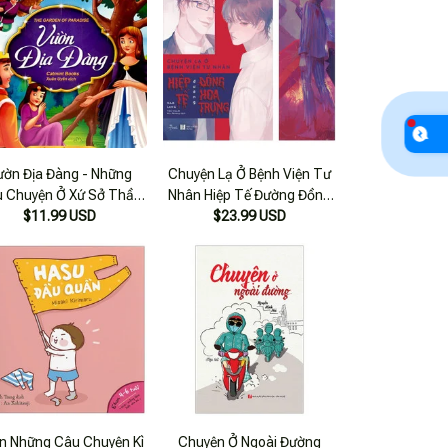
ườn Địa Đàng - Những
Chuyện Lạ Ở Bệnh Viện Tư
 Chuyện Ở Xứ Sở Thần
Nhân Hiệp Tế Đường Đồng
$11.99 USD
Tiên
$23.99 USD
Hoa Trung
n Những Câu Chuyện Kì
Chuyện Ở Ngoài Đường