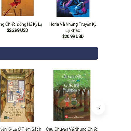
ng Chiếc Đồng Hồ Kỳ Lạ
Horla Và Những Truyện Kỳ
$26.99 USD
Lạ Khác
$20.99 USD
yện Kỳ Lạ Ở Tiệm Sách
Câu Chuyện Về Những Chiếc
Những Câu Chu