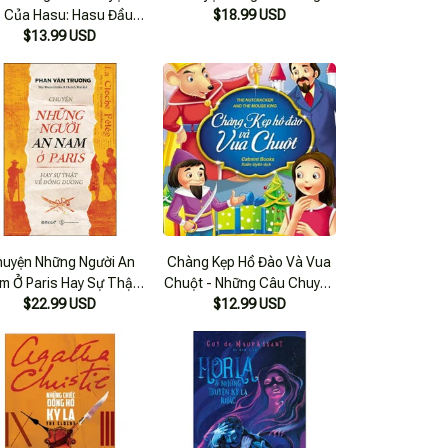
ạ Của Hasu: Hasu Đầu
$18.99 USD
Quần (4- 6 Tuổi)
$13.99 USD
uyện Những Người An
Chàng Kẹp Hồ Đào Và Vua
m Ở Paris Hay Sự Thật
Chuột - Những Câu Chuyện
Về Đông Dương
$22.99 USD
Ở Xứ Sở Thần Tiên
$12.99 USD