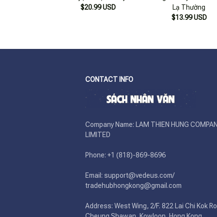
$20.99 USD
Lạ Thường
$13.99 USD
CONTACT INFO
Company Name: LAM THIEN HUNG COMPAN
LIMITED

Phone: +1 (818)-869-8696 

Email: support@vedeus.com/ 
tradehubhongkong@gmail.com

Address: West Wing, 2/F. 822 Lai Chi Kok Ro
Cheung Shawan, Kowloon, Hong Kong
