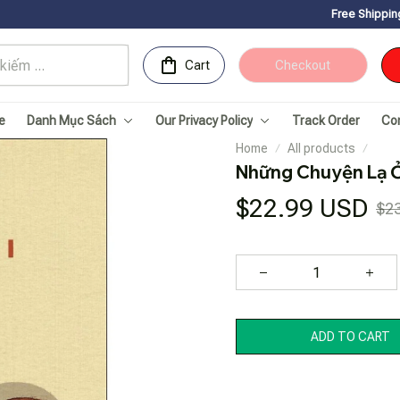
Free Shipping for Orders over
Cart
Checkout
e
Danh Mục Sách
Our Privacy Policy
Track Order
Co
Home
All products
Những Chuyện Lạ 
$22.99 USD
$2
ADD TO CART