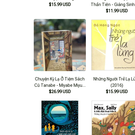
$15.99 USD
Thần Tiên - Giáng Sinh
$11.99 USD
Thương
Chuyện Kỳ Lạ Ở Tiệm Sách
Những Người Trẻ Lạ L
Cũ Tanabe - Miyabe Miyuki
(2016)
- Lê Hồng Dịch – 1980
$26.99 USD
$15.99 USD
Books