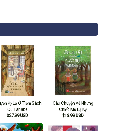
yện Kỳ Lạ Ở Tiệm Sách
Câu Chuyện Về Những
Cũ Tanabe
Chiếc Mũ Lạ Kỳ
$27.99 USD
$18.99 USD