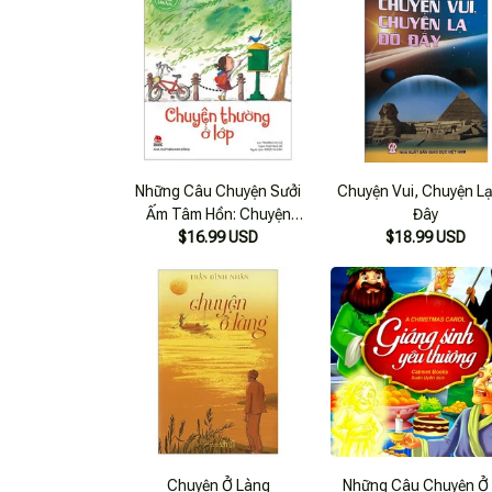
Những Câu Chuyện Sưởi
Chuyện Vui, Chuyện L
Ấm Tâm Hồn: Chuyện
Đây
Thường Ở Lớp
$16.99 USD
$18.99 USD
Chuyện Ở Làng
Những Câu Chuyện Ở