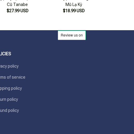
Cũ Tanabe
Mũ Lạ Kỳ
Tâm Hồn: Chuy
$27.99 USD
$18.99 USD
$16.99
Lớp
LICIES
vacy policy
ms of service
pping policy
urn policy
und policy