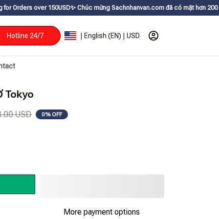
 150USDㅤ✨
Chúc mừng Sachnhanvan.com đã có mặt hơn 200 quốc gia như Mỹ, 
Hotline 24/7
| English (EN) | USD
ntact
Ở Tokyo
3.00 USD
0% OFF
More payment options