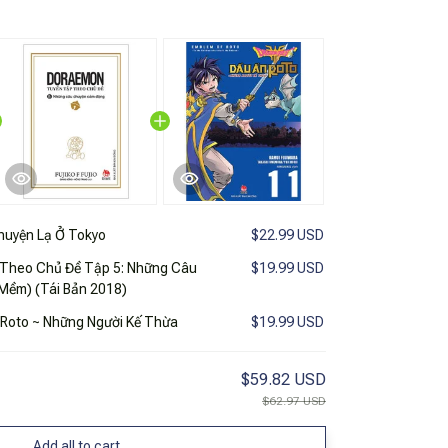
uyện Lạ Ở Tokyo
$22.99 USD
Theo Chủ Đề Tập 5: Những Câu
$19.99 USD
Mềm) (Tái Bản 2018)
 Roto ~ Những Người Kế Thừa
$19.99 USD
$59.82 USD
$62.97 USD
Add all to cart