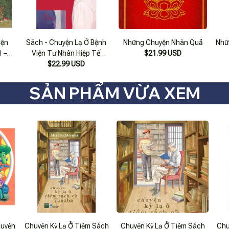
iện
Sách - Chuyện Lạ Ở Bệnh
Những Chuyện Nhân Quả
Nhữ
1 –
Viện Tư Nhân Hiệp Tế
$21.99 USD
ờng
Đường Đồng Hoa Trung
$22.99 USD
(Tặng Kèm Bookmark)
SẢN PHẨM VỪA XEM
huyện
Chuyện Kỳ Lạ Ở Tiệm Sách
Chuyện Kỳ Lạ Ở Tiệm Sách
Chu