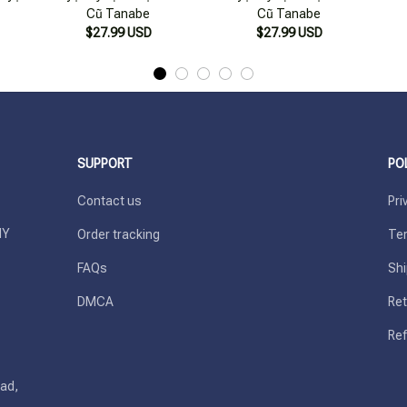
Cũ Tanabe
Cũ Tanabe
$27.99 USD
$27.99 USD
SUPPORT
PO
Contact us
Pri
Y 
Order tracking
Ter
FAQs
Shi
DMCA
Ret
Ref
ad, 