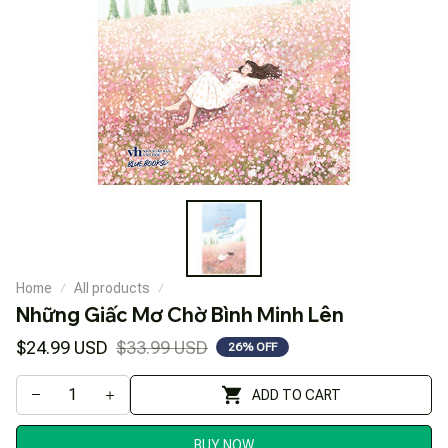
Home
All products
Những Giấc Mơ Chờ Bình Minh Lên
$24.99 USD
$33.99 USD
26% OFF
ADD TO CART
BUY NOW