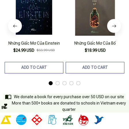
Những Giấc Mơ Của Einstein
Những Giấc Mơ Của Bố
$24.99 USD
$33.99 USD
$18.99 USD
ADD TO CART
ADD TO CART
We donate a book for every purchase over 50 USD on our site
More than 500+ books are donated to schools in Vietnam every
quarter