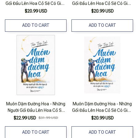
Gối Đầu Lên Hoa Cỏ Sẽ Có Giấc
Gối Đầu Lên Hoa Cỏ Sẽ Có Giấc
Mơ Xanh
Mơ Xanh
$20.99 USD
$20.99 USD
ADD TO CART
ADD TO CART
Muôn Dặm Đường Hoa - Những
Muôn Dặm Đường Hoa - Những
Người Gối Đầu Lên Hoa Cỏ Sẽ
Gối Đầu Lên Hoa Cỏ Sẽ Có Giấc
Có Giấc Mơ Xanh
Mơ Xanh
$22.99 USD
$31.99 USD
$20.99 USD
ADD TO CART
ADD TO CART