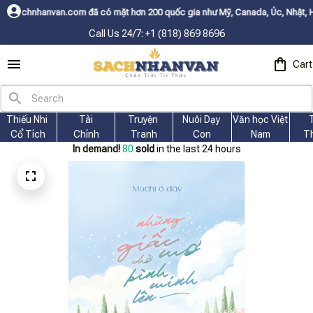
ã có mặt hơn 200 quốc gia như Mỹ, Canada, Úc, Nhật, Hàn, và các nước C
Call Us 24/7: +1 (818) 869 8696
Cart
Thiếu Nhi 
Tài
Truyện 
Nuôi Dạy 
Văn học Việt 
Cổ Tích
Chính
Tranh
Con
Nam
T
In demand!
80
sold
in the last 24 hours