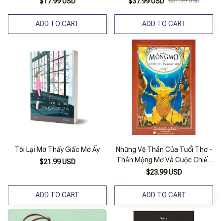
$17.99 USD
$37.99 USD
$51.99 USD
ADD TO CART
ADD TO CART
Tôi Lại Mơ Thấy Giấc Mơ Ấy
Những Vệ Thần Của Tuổi Thơ -
Thần Mộng Mơ Và Cuộc Chiến
$21.99 USD
Giấc Mơ
$23.99 USD
ADD TO CART
ADD TO CART