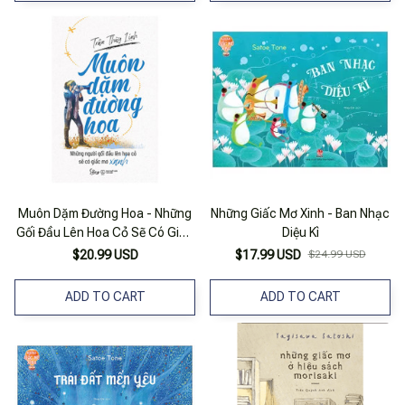
Muôn Dặm Đường Hoa - Những
Những Giấc Mơ Xinh - Ban Nhạc
Gối Đầu Lên Hoa Cỏ Sẽ Có Giấc
Diệu Kì
Mơ Xanh
$20.99 USD
$17.99 USD
$24.99 USD
ADD TO CART
ADD TO CART