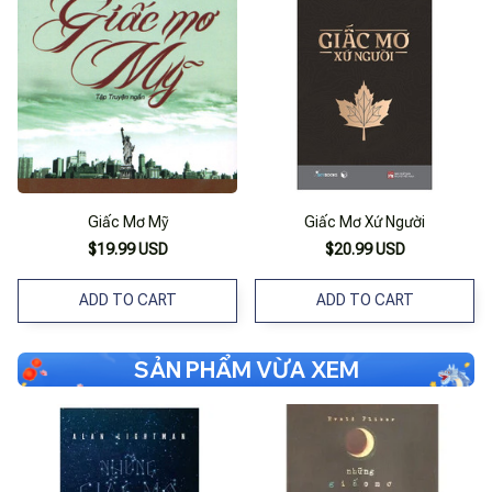
Giấc Mơ Mỹ
Giấc Mơ Xứ Người
$19.99 USD
$20.99 USD
ADD TO CART
ADD TO CART
SẢN PHẨM VỪA XEM