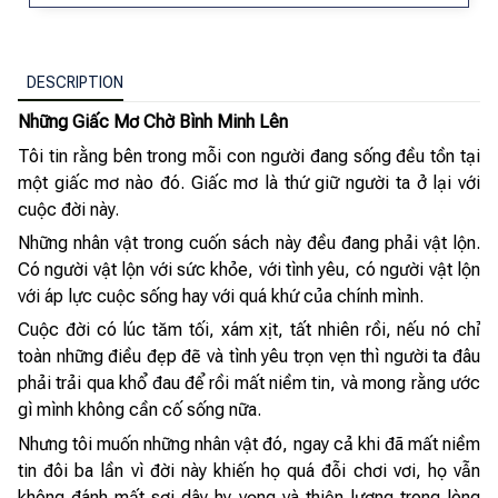
DESCRIPTION
Những Giấc Mơ Chờ Bình Minh Lên
Tôi tin rằng bên trong mỗi con người đang sống đều tồn tại
một giấc mơ nào đó. Giấc mơ là thứ giữ người ta ở lại với
cuộc đời này.
Những nhân vật trong cuốn sách này đều đang phải vật lộn.
Có người vật lộn với sức khỏe, với tình yêu, có người vật lộn
với áp lực cuộc sống hay với quá khứ của chính mình.
Cuộc đời có lúc tăm tối, xám xịt, tất nhiên rồi, nếu nó chỉ
toàn những điều đẹp đẽ và tình yêu trọn vẹn thì người ta đâu
phải trải qua khổ đau để rồi mất niềm tin, và mong rằng ước
gì mình không cần cố sống nữa.
Nhưng tôi muốn những nhân vật đó, ngay cả khi đã mất niềm
tin đôi ba lần vì đời này khiến họ quá đỗi chơi vơi, họ vẫn
không đánh mất sợi dây hy vọng và thiện lương trong lòng