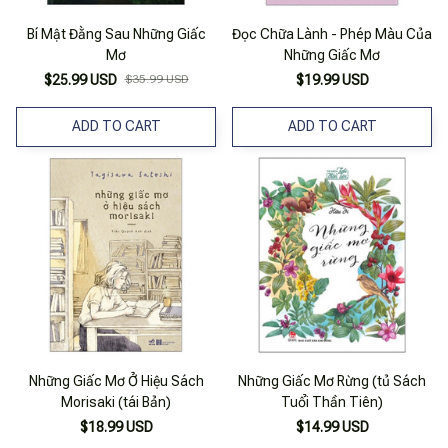
Bí Mật Đằng Sau Những Giấc
Đọc Chữa Lành - Phép Màu Của
Mơ
Những Giấc Mơ
$25.99 USD
$35.99 USD
$19.99 USD
ADD TO CART
ADD TO CART
Những Giấc Mơ Ở Hiệu Sách
Những Giấc Mơ Rừng (tủ Sách
Morisaki (tái Bản)
Tuổi Thần Tiên)
$18.99 USD
$14.99 USD