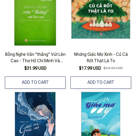
Bỗng Nghe Vần "thắng" Vút Lên
Những Giấc Mơ Xinh - Củ Cà
Cao - Thơ Hồ Chí Minh Và
Rốt Thật Là To
Những Lời Bình
$31.99 USD
$17.99 USD
$24.99 USD
ADD TO CART
ADD TO CART