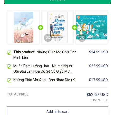
This product:
Những Giấc Mơ Chờ Bình
$24.99 USD
Minh Lên
Muôn Dặm Đường Hoa - Những Người
$22.99 USD
Gối Đầu Lên Hoa Cỏ Sẽ Có Giấc Mơ
Xanh
Những Giấc Mơ Xinh - Ban Nhạc Diệu Kì
$17.99 USD
TOTAL PRICE
$62.67 USD
$65.97 USD
Add all to cart