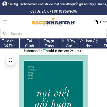
nhanvan.com đã có mặt hơn 200 quốc gia như Mỹ, Canada, Úc, Nhật, Hàn, v
Call Us 24/7: +1 (818) 869 8696
Cart
Thiếu Nhi 
Tài
Truyện 
Nuôi Dạy 
Văn học Việt 
Cổ Tích
Chính
Tranh
Con
Nam
T
In demand!
479
sold
in the last 24 hours