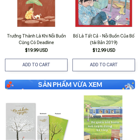
Trưởng Thành Là Khi Nỗi Buồn
Bố Là Tất Cả - Nỗi Buồn Của Bố
Cũng Có Deadline
(tái Bản 2019)
$19.99 USD
$12.99 USD
ADD TO CART
ADD TO CART
SẢN PHẨM VỪA XEM