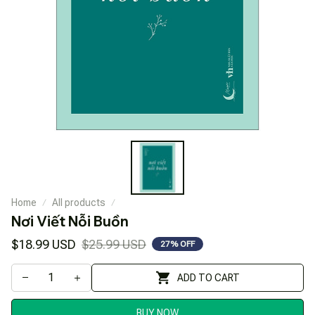
Home
All products
Nơi Viết Nỗi Buồn
$18.99 USD
$25.99 USD
27% OFF
ADD TO CART
BUY NOW