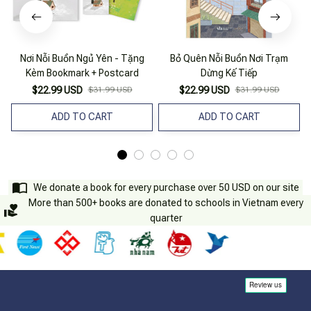
Nơi Nỗi Buồn Ngủ Yên - Tặng
Bỏ Quên Nỗi Buồn Nơi Trạm
Kèm Bookmark + Postcard
Dừng Kế Tiếp
$22.99 USD
$31.99 USD
$22.99 USD
$31.99 USD
ADD TO CART
ADD TO CART
We donate a book for every purchase over 50 USD on our site
More than 500+ books are donated to schools in Vietnam every
quarter