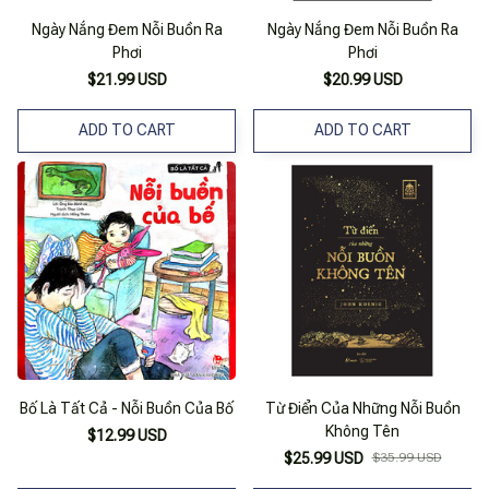
Ngày Nắng Đem Nỗi Buồn Ra
Ngày Nắng Đem Nỗi Buồn Ra
Phơi
Phơi
$21.99 USD
$20.99 USD
ADD TO CART
ADD TO CART
Bố Là Tất Cả - Nỗi Buồn Của Bố
Từ Điển Của Những Nỗi Buồn
Không Tên
$12.99 USD
$25.99 USD
$35.99 USD