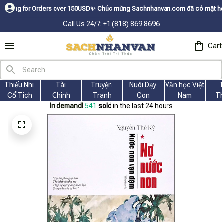
 Orders over 150USDㅤ✨
Chúc mừng Sachnhanvan.com đã có mặt hơn 200 quốc g
Call Us 24/7: +1 (818) 869 8696
Cart
Thiếu Nhi 
Tài
Truyện 
Nuôi Dạy 
Văn học Việt 
Cổ Tích
Chính
Tranh
Con
Nam
T
In demand!
545
sold
in the last 24 hours