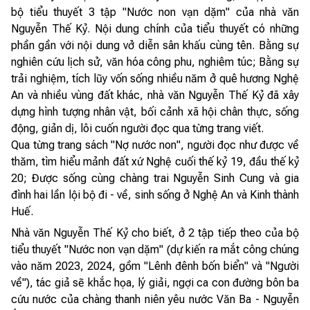
bộ tiểu thuyết 3 tập "Nước non vạn dặm" của nhà văn
Nguyễn Thế Kỷ. Nội dung chính của tiểu thuyết có những
phần gần với nội dung vở diễn sân khấu cùng tên. Bằng sự
nghiên cứu lịch sử, văn hóa công phu, nghiêm túc; Bằng sự
trải nghiệm, tích lũy vốn sống nhiều năm ở quê hương Nghệ
An và nhiều vùng đất khác, nhà văn Nguyễn Thế Kỷ đã xây
dựng hình tượng nhân vật, bối cảnh xã hội chân thực, sống
động, giản dị, lôi cuốn người đọc qua từng trang viết.
Qua từng trang sách "Nợ nước non", người đọc như được về
thăm, tìm hiểu mảnh đất xứ Nghệ cuối thế kỷ 19, đầu thế kỷ
20; Được sống cùng chàng trai Nguyễn Sinh Cung và gia
đình hai lần lội bộ đi - về, sinh sống ở Nghệ An và Kinh thành
Huế.
Nhà văn Nguyễn Thế Kỷ cho biết, ở 2 tập tiếp theo của bộ
tiểu thuyết "Nước non vạn dặm" (dự kiến ra mắt công chúng
vào năm 2023, 2024, gồm "Lênh đênh bốn biển" và "Người
về"), tác giả sẽ khắc họa, lý giải, ngợi ca con đường bôn ba
cứu nước của chàng thanh niên yêu nước Văn Ba - Nguyễn