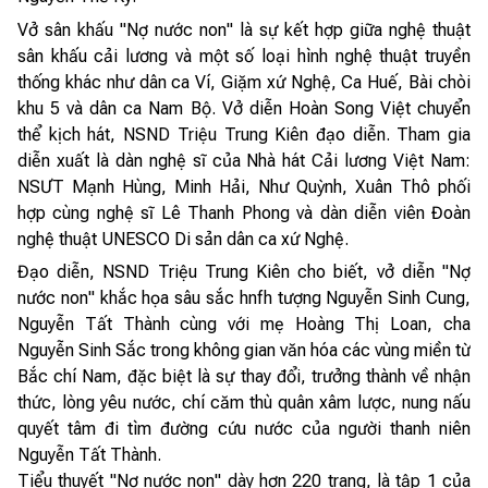
Vở sân khấu "Nợ nước non" là sự kết hợp giữa nghệ thuật
sân khấu cải lương và một số loại hình nghệ thuật truyền
thống khác như dân ca Ví, Giặm xứ Nghệ, Ca Huế, Bài chòi
khu 5 và dân ca Nam Bộ. Vở diễn Hoàn Song Việt chuyển
thể kịch hát, NSND Triệu Trung Kiên đạo diễn. Tham gia
diễn xuất là dàn nghệ sĩ của Nhà hát Cải lương Việt Nam:
NSƯT Mạnh Hùng, Minh Hải, Như Quỳnh, Xuân Thô phối
hợp cùng nghệ sĩ Lê Thanh Phong và dàn diễn viên Đoàn
nghệ thuật UNESCO Di sản dân ca xứ Nghệ.
Đạo diễn, NSND Triệu Trung Kiên cho biết, vở diễn "Nợ
nước non" khắc họa sâu sắc hnfh tượng Nguyễn Sinh Cung,
Nguyễn Tất Thành cùng với mẹ Hoàng Thị Loan, cha
Nguyễn Sinh Sắc trong không gian văn hóa các vùng miền từ
Bắc chí Nam, đặc biệt là sự thay đổi, trưởng thành về nhận
thức, lòng yêu nước, chí căm thù quân xâm lược, nung nấu
quyết tâm đi tìm đường cứu nước của người thanh niên
Nguyễn Tất Thành.
Tiểu thuyết "Nợ nước non" dày hơn 220 trang, là tập 1 của