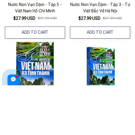
Nước Non Vạn Dặm - Tập 5 -
Nước Non Vạn Dặm - Tập 3 - Từ
Việt Nam Hồ Chí Minh
Việt Bắc Về Hà Nội
$27.99 USD
$37.99 USD
$27.99 USD
$37.99 USD
ADD TO CART
ADD TO CART
Non Nước Việt Nam 63 Tỉnh
Sách Văn Hóa - Non Nước Việt
Thành (Tái Bản 2022)
Nam 63 Tỉnh Thành (Tái Bản)
$25.99 USD
$25.99 USD