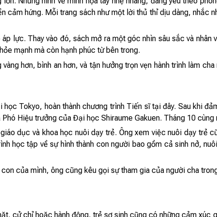
 lớn. Những hình vẽ minh họa tay nhẹ nhàng, đáng yêu theo pho
yền cảm hứng. Mỗi trang sách như một lời thủ thỉ dịu dàng, nhắc 
áp lực. Thay vào đó, sách mở ra một góc nhìn sâu sắc và nhân vă
 khỏe mạnh mà còn hạnh phúc từ bên trong.
àng hơn, bình an hơn, và tận hưởng trọn vẹn hành trình làm cha
 học Tokyo, hoàn thành chương trình Tiến sĩ tại đây. Sau khi đảm
và Phó Hiệu trưởng của Đại học Shiraume Gakuen. Tháng 10 cùng 
giáo dục và khoa học nuôi dạy trẻ. Ông xem việc nuôi dạy trẻ 
ình học tập về sự hình thành con người bao gồm cả sinh nở, nuôi
 con của mình, ông cũng kêu gọi sự tham gia của người cha trong
mặt, cử chỉ hoặc hành động, trẻ sơ sinh cũng có những cảm xúc 