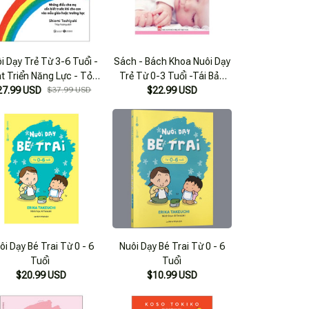
i Dạy Trẻ Từ 3-6 Tuổi -
Sách - Bách Khoa Nuôi Dạy
t Triển Năng Lực - Tỏa
Trẻ Từ 0-3 Tuổi -Tái Bản
27.99 USD
Sáng Cá Tính
$37.99 USD
(Minh Long Books)
$22.99 USD
ôi Dạy Bé Trai Từ 0 - 6
Nuôi Dạy Bé Trai Từ 0 - 6
Tuổi
Tuổi
$20.99 USD
$10.99 USD