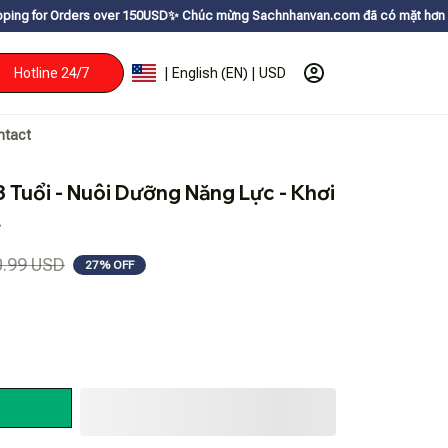
rs over 150USDㅤ✨
Chúc mừng Sachnhanvan.com đã có mặt hơn 200 quốc gia nh
Hotline 24/7
| English (EN) | USD
ntact
 Tuổi - Nuôi Dưỡng Năng Lực - Khơi 
ẻ
0.99 USD
27% OFF