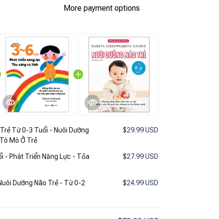
More payment options
 Trẻ Từ 0-3 Tuổi - Nuôi Dưỡng
$29.99 USD
 Tò Mò Ở Trẻ
i - Phát Triển Năng Lực - Tỏa
$27.99 USD
uôi Dưỡng Não Trẻ - Từ 0-2
$24.99 USD