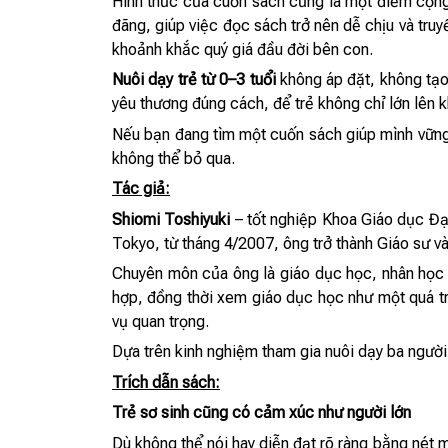
Hình thức của cuốn sách cũng là một điểm cộng
đãng, giúp việc đọc sách trở nên dễ chịu và tru
khoảnh khắc quý giá đầu đời bên con.
Nuôi dạy trẻ từ 0–3 tuổi
không áp đặt, không tạo 
yêu thương đúng cách, để trẻ không chỉ lớn lên
Nếu bạn đang tìm một cuốn sách giúp mình vững v
không thể bỏ qua.
Tác giả:
Shiomi Toshiyuki
– tốt nghiệp Khoa Giáo dục Đại
Tokyo, từ tháng 4/2007, ông trở thành Giáo sư 
Chuyên môn của ông là giáo dục học, nhân học 
hợp, đồng thời xem giáo dục học như một quá tr
vụ quan trọng.
Dựa trên kinh nghiệm tham gia nuôi dạy ba người
Trích dẫn sách:
Trẻ sơ sinh cũng có cảm xúc như người lớn
Dù không thể nói hay diễn đạt rõ ràng bằng nét 