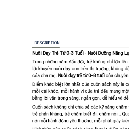
DESCRIPTION
Nuôi Dạy Trẻ Từ 0-3 Tuổi - Nuôi Dưỡng Năng Lự
Trong những năm đầu đời, trẻ không chỉ lớn lên 
lời khuyên nuôi dạy con trên thị trường, không 
của cha mẹ.
Nuôi dạy trẻ từ 0–3 tuổi
của chuyên g
Điểm khác biệt lớn nhất của cuốn sách này là cá
mỗi cái khóc, mỗi hành vi của trẻ đều mang một t
bằng lời văn trong sáng, ngắn gọn, dễ hiểu và d
Cuốn sách không chỉ chia sẻ các kỹ năng chăm s
trẻ phản kháng, trẻ chậm biết đi, chậm nói... Q
nơi mỗi hành động yêu thương, mỗi phút giây kiê