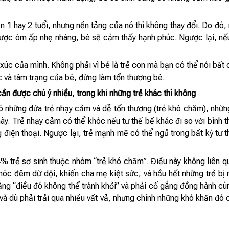
ên 1 hay 2 tuổi, nhưng nền tảng của nó thì không thay đổi. Do đó
được ôm ấp nhẹ nhàng, bé sẽ cảm thấy hạnh phúc. Ngược lại, nếu
úc của mình. Không phải vì bé là trẻ con mà bạn có thể nói bất
c và tâm trạng của bé, đừng làm tổn thương bé.
cần được chú ý nhiều, trong khi những trẻ khác thì không
ó những đứa trẻ nhạy cảm và dễ tổn thương (trẻ khó chăm), nhữn
y. Trẻ nhạy cảm có thể khóc nếu tư thế bế khác đi so với bình 
 điện thoại. Ngược lại, trẻ mạnh mẽ có thể ngủ trong bất kỳ tư t
trẻ sơ sinh thuộc nhóm “trẻ khó chăm”. Điều này không liên qua
khóc đêm dữ dội, khiến cha mẹ kiệt sức, và hầu hết những trẻ bị
ằng “điều đó không thể tránh khỏi” và phải cố gắng đồng hành cù
 và dù phải trải qua nhiều vất vả, nhưng chính những khó khăn đó 