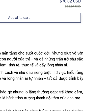
$78.82 USD
$82.97 USD
Add all to cart
uệ nền tảng cho suốt cuộc đời. Nhưng giữa vô vàn
con người của trẻ – và cả những trăn trở sâu sắc
m: tinh tế, thực tế và đầy lòng nhân ái.
nh cách và nhu cầu riêng biệt. Từ việc hiểu rằng
 và lòng nhân ái tự nhiên – tất cả được trình bày
tháo gỡ những lo lắng thường gặp: trẻ khóc đêm,
 là hành trình trưởng thành nội tâm của cha mẹ –