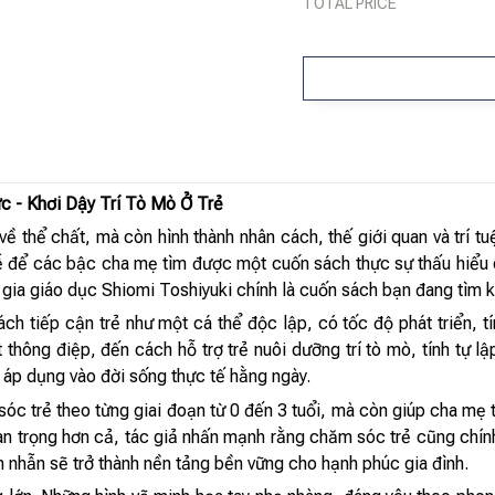
TOTAL PRICE
c - Khơi Dậy Trí Tò Mò Ở Trẻ
về thể chất, mà còn hình thành nhân cách, thế giới quan và trí t
dễ để các bậc cha mẹ tìm được một cuốn sách thực sự thấu hiểu 
ia giáo dục Shiomi Toshiyuki chính là cuốn sách bạn đang tìm kiế
ch tiếp cận trẻ như một cá thể độc lập, có tốc độ phát triển, tí
hông điệp, đến cách hỗ trợ trẻ nuôi dưỡng trí tò mò, tính tự lập
ễ áp dụng vào đời sống thực tế hằng ngày.
óc trẻ theo từng giai đoạn từ 0 đến 3 tuổi, mà còn giúp cha mẹ 
uan trọng hơn cả, tác giả nhấn mạnh rằng chăm sóc trẻ cũng chính
n nhẫn sẽ trở thành nền tảng bền vững cho hạnh phúc gia đình.