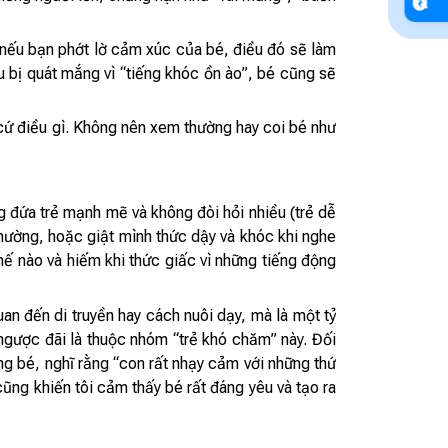
, nếu bạn phớt lờ cảm xúc của bé, điều đó sẽ làm
 bị quát mắng vì “tiếng khóc ồn ào”, bé cũng sẽ
 cứ điều gì. Không nên xem thường hay coi bé như
g đứa trẻ mạnh mẽ và không đòi hỏi nhiều (trẻ dễ
thường, hoặc giật mình thức dậy và khóc khi nghe
hế nào và hiếm khi thức giấc vì những tiếng động
n đến di truyền hay cách nuôi dạy, mà là một tỷ
 ngược đãi là thuộc nhóm “trẻ khó chăm” này. Đối
ng bé, nghĩ rằng “con rất nhạy cảm với những thứ
cũng khiến tôi cảm thấy bé rất đáng yêu và tạo ra