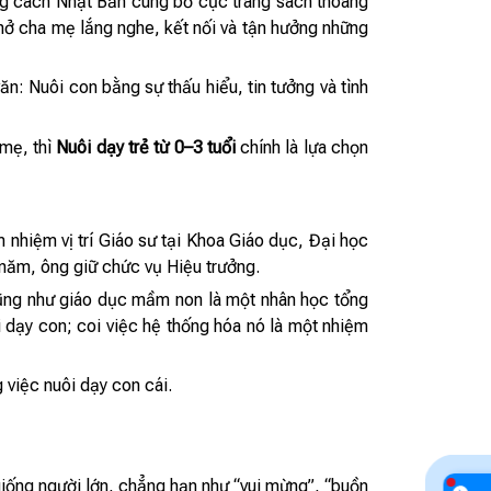
ng cách Nhật Bản cùng bố cục trang sách thoáng
nhở cha mẹ lắng nghe, kết nối và tận hưởng những
n: Nuôi con bằng sự thấu hiểu, tin tưởng và tình
 mẹ, thì
Nuôi dạy trẻ từ 0–3 tuổi
chính là lựa chọn
 nhiệm vị trí Giáo sư tại Khoa Giáo dục, Đại học
năm, ông giữ chức vụ Hiệu trưởng.
cũng như giáo dục mầm non là một nhân học tổng
 dạy con; coi việc hệ thống hóa nó là một nhiệm
 việc nuôi dạy con cái.
giống người lớn, chẳng hạn như “vui mừng”, “buồn