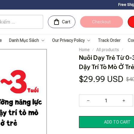
Free Shipping for Orde
Cart
Checkout
e
Danh Mục Sách
Our Privacy Policy
Track Order
Co
Home
All products
Nuôi Dạy Trẻ Từ 0-3
Dậy Trí Tò Mò Ở Tr
$29.99 USD
$4
ADD TO CART