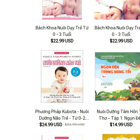
Bách Khoa Nuôi Dạy Trẻ Từ
Bách Khoa Nuôi Dạy Tr
0 - 3 Tuổi
0 - 3 Tuổi
$22.99 USD
$22.99 USD
Phương Pháp Kubota - Nuôi
Nuôi Dưỡng Tâm Hồn 
Dưỡng Não Trẻ - Từ 0-2
Thơ – Tập 1: Ngọn Đ
$24.99 USD
Tuổi (Tái Bản 2025)
$33.99 USD
Trong Hang Tối (Dành
$14.99 USD
Trẻ Từ 0 Đến 3 Tuổi