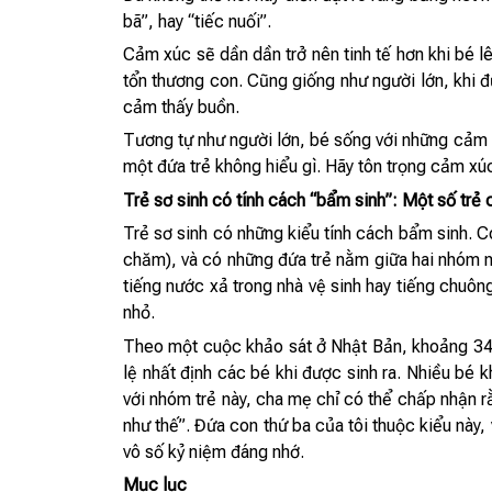
bã”, hay “tiếc nuối”.
Cảm xúc sẽ dần dần trở nên tinh tế hơn khi bé l
tổn thương con. Cũng giống như người lớn, khi 
cảm thấy buồn.
Tương tự như người lớn, bé sống với những cảm x
một đứa trẻ không hiểu gì. Hãy tôn trọng cảm xú
Trẻ sơ sinh có tính cách “bẩm sinh”: Một số trẻ 
Trẻ sơ sinh có những kiểu tính cách bẩm sinh. C
chăm), và có những đứa trẻ nằm giữa hai nhóm nà
tiếng nước xả trong nhà vệ sinh hay tiếng chuông
nhỏ.
Theo một cuộc khảo sát ở Nhật Bản, khoảng 34% 
lệ nhất định các bé khi được sinh ra. Nhiều bé 
với nhóm trẻ này, cha mẹ chỉ có thể chấp nhận r
như thế”. Đứa con thứ ba của tôi thuộc kiểu này,
vô số kỷ niệm đáng nhớ.
Mục lục