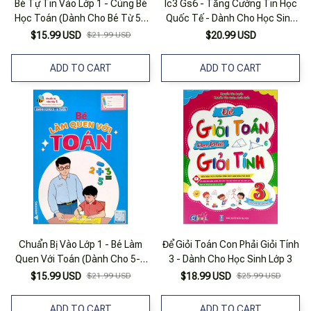
Bé Tự Tin Vào Lớp 1 - Cùng Bé
Ic3 Gs6 - Tăng Cường Tin Học
Học Toán (Dành Cho Bé Từ 5 -
Quốc Tế - Dành Cho Học Sinh
6 Tuổi) - Tập 2
Lớp 6
$15.99 USD
$21.99 USD
$20.99 USD
ADD TO CART
ADD TO CART
Chuẩn Bị Vào Lớp 1 - Bé Làm
Để Giỏi Toán Con Phải Giỏi Tính
Quen Với Toán (Dành Cho 5-6
3 - Dành Cho Học Sinh Lớp 3
Tuổi)
$15.99 USD
$21.99 USD
$18.99 USD
$25.99 USD
ADD TO CART
ADD TO CART