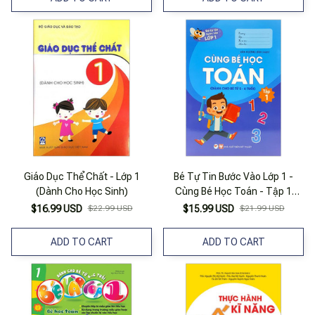
Giáo Dục Thể Chất - Lớp 1
Bé Tự Tin Bước Vào Lớp 1 -
(Dành Cho Học Sinh)
Cùng Bé Học Toán - Tập 1
(Dành Cho Bé Từ 5 - 6 Tuổi)
$16.99 USD
$22.99 USD
$15.99 USD
$21.99 USD
ADD TO CART
ADD TO CART