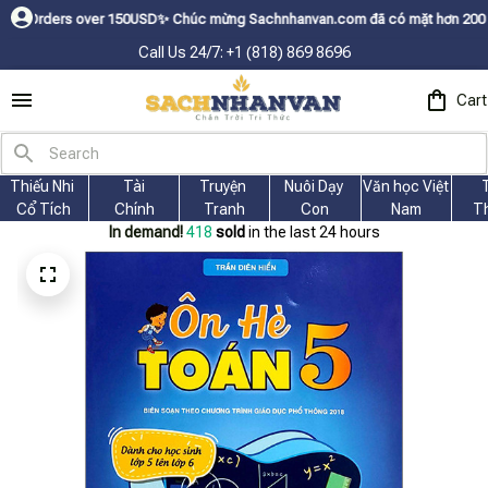
150USDㅤ✨
Chúc mừng Sachnhanvan.com đã có mặt hơn 200 quốc gia như Mỹ, C
Call Us 24/7: +1 (818) 869 8696
Cart
Thiếu Nhi 
Tài
Truyện 
Nuôi Dạy 
Văn học Việt 
Cổ Tích
Chính
Tranh
Con
Nam
T
In demand!
422
sold
in the last 24 hours