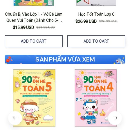
Chuẩn Bị Vào Lớp 1 - Vở Bé Làm
Học Tốt Toán Lớp 6
Quen Với Toán (Dành Cho 5-6
$26.99 USD
$36.99 USD
Tuổi)
$15.99 USD
$21.99 USD
ADD TO CART
ADD TO CART
SẢN PHẨM VỪA XEM