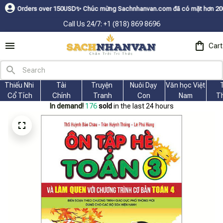
ers over 150USDㅤ✨
Chúc mừng Sachnhanvan.com đã có mặt hơn 200 quốc gia n
Call Us 24/7: +1 (818) 869 8696
Cart
Thiếu Nhi 
Tài
Truyện 
Nuôi Dạy 
Văn học Việt 
Cổ Tích
Chính
Tranh
Con
Nam
T
In demand!
177
sold
in the last 24 hours