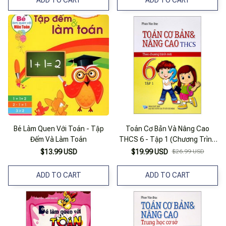
ADD TO CART
ADD TO CART
Bé Làm Quen Với Toán - Tập
Toán Cơ Bản Và Nâng Cao
Đếm Và Làm Toán
THCS 6 - Tập 1 (Chương Trình
Mới)
$13.99 USD
$19.99 USD
$26.99 USD
ADD TO CART
ADD TO CART