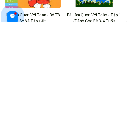
Bé Làm Quen Với Toán - Bé Tô
Bé Làm Quen Với Toán - Tập 1
Số Và Tập Đếm
(Dành Cho Bé 3-4 Tuổi)
$13.99 USD
$14.99 USD
$20.99 USD
ADD TO CART
ADD TO CART
Bé Làm Quen Với Toán Và Tập
Bé Làm Quen Với Toán Và Tập
Tô Chữ Số - Quyển 1
Tô Chữ Số - Quyển 2
$11.99 USD
$11.99 USD