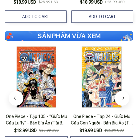
$18.99 USD
$25.99 USD
$18.99 USD
$25.99 USD
ADD TO CART
ADD TO CART
SẢN PHẨM VỪA XEM
One Piece - Tập 105 - “Giấc Mơ
One Piece - Tập 24 - Giấc Mơ
Của Luffy” - Bản Bìa Áo (Tái Bản
Của Con Người - Bản Bìa Áo (Tái
2025)
Bản 2022)
$18.99 USD
$25.99 USD
$19.99 USD
$26.99 USD