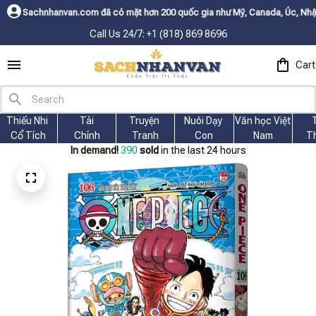
n.com đã có mặt hơn 200 quốc gia như Mỹ, Canada, Úc, Nhật, Hàn, và các
Call Us 24/7: +1 (818) 869 8696
Cart
Thiếu Nhi 
Tài
Truyện 
Nuôi Dạy 
Văn học Việt 
Cổ Tích
Chính
Tranh
Con
Nam
T
In demand!
390
sold
in the last 24 hours