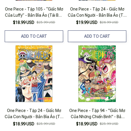
One Piece - Tập 105 - “Giấc Mơ
One Piece - Tập 24 - Giấc Mơ
Của Luffy” - Bản Bìa Áo (Tái Bản
Của Con Người - Bản Bìa Áo (Tái
2025)
Bản 2022)
$18.99 USD
$25.99 USD
$19.99 USD
$26.99 USD
ADD TO CART
ADD TO CART
One Piece - Tập 24 - Giấc Mơ
One Piece - Tập 94 - "Giấc Mơ
Của Con Người - Bản Bìa Áo (Tái
Của Những Chiến Binh" - Bản
Bản 2025)
Bìa Áo (Tái Bản 2025)
$18.99 USD
$25.99 USD
$18.99 USD
$25.99 USD