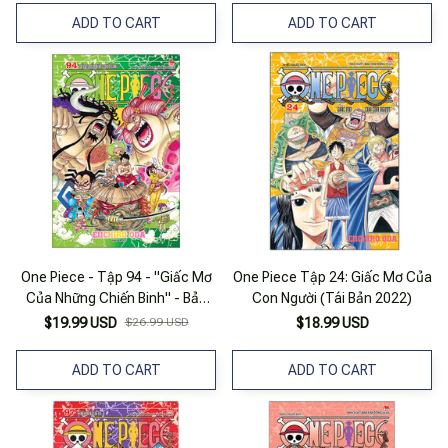
ADD TO CART
ADD TO CART
One Piece - Tập 94 - "Giấc Mơ
One Piece Tập 24: Giấc Mơ Của
Của Những Chiến Binh" - Bản
Con Người (Tái Bản 2022)
Bìa Áo (Tái Bản 2022)
$19.99 USD
$26.99 USD
$18.99 USD
ADD TO CART
ADD TO CART