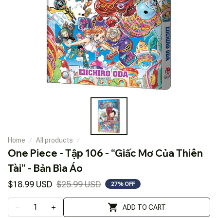
Home
All products
One Piece - Tập 106 - “Giấc Mơ Của Thiên 
Tài” - Bản Bìa Áo
$18.99 USD
$25.99 USD
27% OFF
ADD TO CART