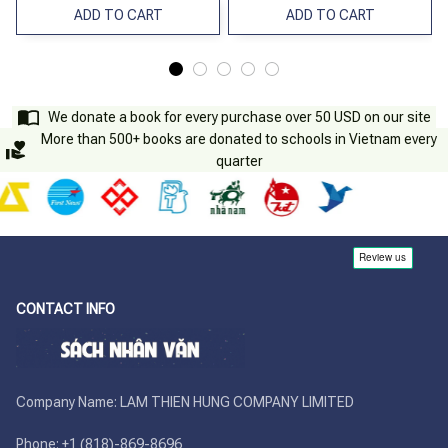
ADD TO CART
ADD TO CART
We donate a book for every purchase over 50 USD on our site
More than 500+ books are donated to schools in Vietnam every
quarter
CONTACT INFO
Company Name: LAM THIEN HUNG COMPANY LIMITED

Phone: +1 (818)-869-8696 
