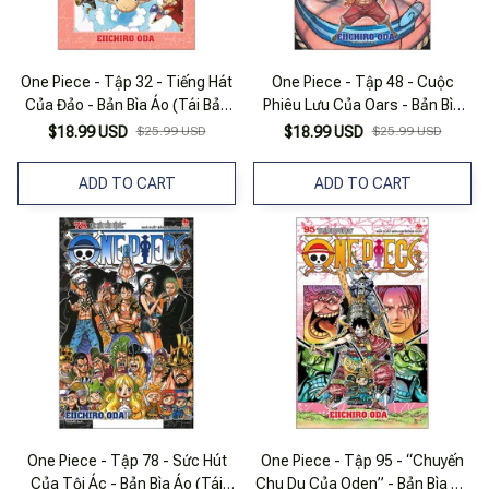
One Piece - Tập 32 - Tiếng Hát
One Piece - Tập 48 - Cuộc
Của Đảo - Bản Bìa Áo (Tái Bản
Phiêu Lưu Của Oars - Bản Bìa
2025)
Áo (Tái Bản 2025)
$18.99 USD
$25.99 USD
$18.99 USD
$25.99 USD
ADD TO CART
ADD TO CART
One Piece - Tập 78 - Sức Hút
One Piece - Tập 95 - “Chuyến
Của Tội Ác - Bản Bìa Áo (Tái
Chu Du Của Oden” - Bản Bìa Áo