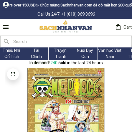
50USDㅤ✨
Chúc mừng Sachnhanvan.com đã có mặt hơn 200 quốc gia như Mỹ, Ca
Call Us 24/7: +1 (818) 869 8696
Cart
Thiếu Nhi 
Tài
Truyện 
Nuôi Dạy 
Văn học Việt 
Cổ Tích
Chính
Tranh
Con
Nam
T
In demand!
240
sold
in the last 24 hours