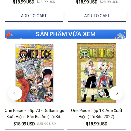
2025)
$18.99 USD
$25.99 USD
$18.99 USD
$25.99 USD
ADD TO CART
ADD TO CART
SẢN PHẨM VỪA XEM
One Piece - Tập 70 - Doflamingo
One Piece Tập 18: Ace Xuất
O
Xuất Hiện - Bản Bìa Áo (Tái Bản
Hiện (Tái Bản 2022)
2025)
$18.99 USD
$25.99 USD
$18.99 USD