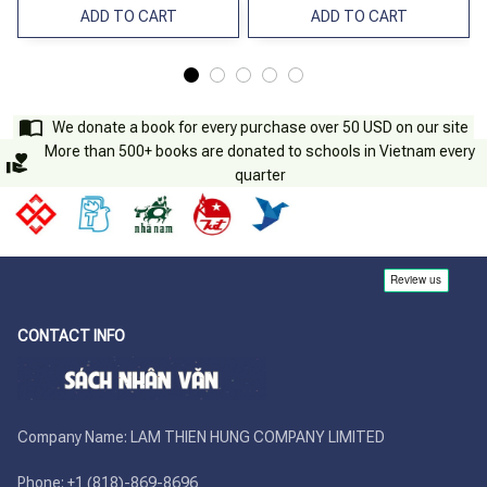
ADD TO CART
ADD TO CART
We donate a book for every purchase over 50 USD on our site
More than 500+ books are donated to schools in Vietnam every
quarter
CONTACT INFO
Company Name: LAM THIEN HUNG COMPANY LIMITED

Phone: +1 (818)-869-8696 
