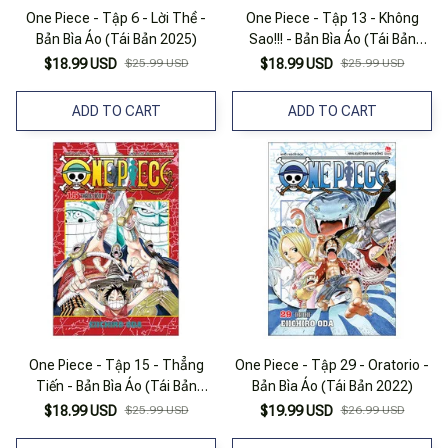
One Piece - Tập 6 - Lời Thề -
One Piece - Tập 13 - Không
Bản Bìa Áo (Tái Bản 2025)
Sao!!! - Bản Bìa Áo (Tái Bản
2025)
$18.99 USD
$25.99 USD
$18.99 USD
$25.99 USD
ADD TO CART
ADD TO CART
One Piece - Tập 15 - Thẳng
One Piece - Tập 29 - Oratorio -
Tiến - Bản Bìa Áo (Tái Bản
Bản Bìa Áo (Tái Bản 2022)
2025)
$18.99 USD
$25.99 USD
$19.99 USD
$26.99 USD