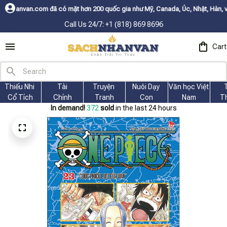
ó mặt hơn 200 quốc gia như Mỹ, Canada, Úc, Nhật, Hàn, và các nước Châu 
Call Us 24/7: +1 (818) 869 8696
Cart
Thiếu Nhi 
Tài
Truyện 
Nuôi Dạy 
Văn học Việt 
Cổ Tích
Chính
Tranh
Con
Nam
T
In demand!
372
sold
in the last 24 hours