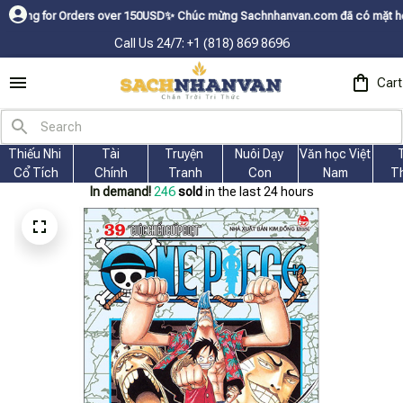
r Orders over 150USDㅤ✨
Chúc mừng Sachnhanvan.com đã có mặt hơn 200 quốc 
Call Us 24/7: +1 (818) 869 8696
Cart
Thiếu Nhi 
Tài
Truyện 
Nuôi Dạy 
Văn học Việt 
Cổ Tích
Chính
Tranh
Con
Nam
T
In demand!
247
sold
in the last 24 hours