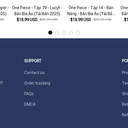
pe! -
One Piece - Tập 79 - Lucy!! -
One Piece - Tập 14 - Bản
One 
025)
Bản Bìa Áo (Tái Bản 2025)
Năng - Bản Bìa Áo (Tái Bản
Bản
USD
$18.99 USD
$25.99 USD
$18.99 USD
2025)
$25.99 USD
$
SUPPORT
PO
Contact us
Pri
Y 
Order tracking
Ter
FAQs
Shi
DMCA
Ret
Ref