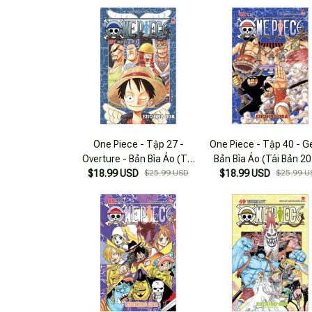
One Piece - Tập 27 -
One Piece - Tập 40 - G
Overture - Bản Bìa Áo (Tái
Bản Bìa Áo (Tái Bản 2
$18.99 USD
Bản 2025)
$25.99 USD
$18.99 USD
$25.99 U