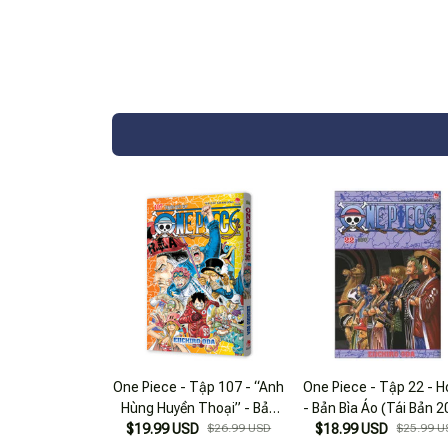
One Piece - Tập 107 - “Anh
One Piece - Tập 22 - H
Hùng Huyền Thoại” - Bản
- Bản Bìa Áo (Tái Bản 2
$19.99 USD
Bìa Áo
$26.99 USD
$18.99 USD
$25.99 U