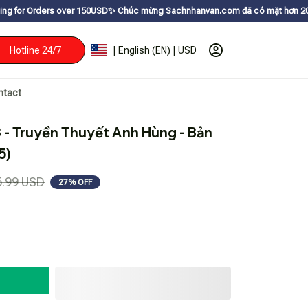
 over 150USDㅤ✨
Chúc mừng Sachnhanvan.com đã có mặt hơn 200 quốc gia như 
Hotline 24/7
| English (EN) | USD
ntact
 - Truyền Thuyết Anh Hùng - Bản 
5)
5.99 USD
27% OFF