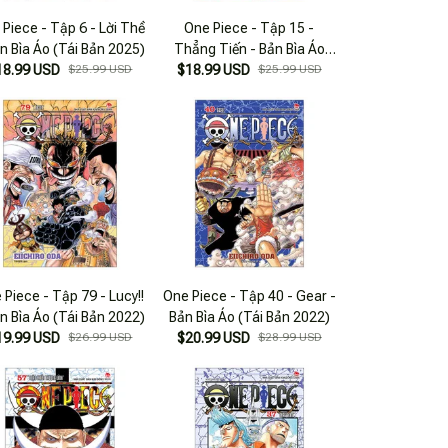
Piece - Tập 6 - Lời Thề
One Piece - Tập 15 -
ản Bìa Áo (Tái Bản 2025)
Thẳng Tiến - Bản Bìa Áo
18.99 USD
$25.99 USD
$18.99 USD
(Tái Bản 2025)
$25.99 USD
 Piece - Tập 79 - Lucy!!
One Piece - Tập 40 - Gear -
ản Bìa Áo (Tái Bản 2022)
Bản Bìa Áo (Tái Bản 2022)
19.99 USD
$26.99 USD
$20.99 USD
$28.99 USD