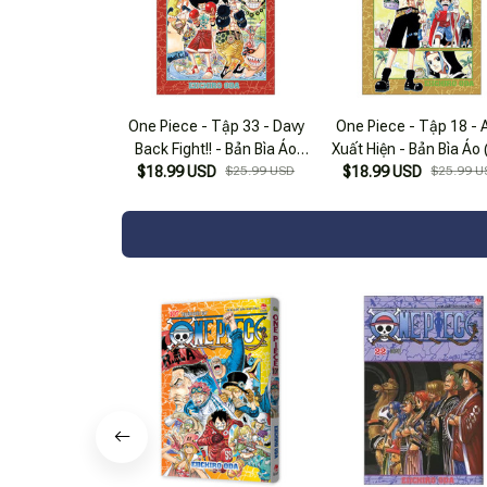
One Piece - Tập 33 - Davy
One Piece - Tập 18 - 
Back Fight!! - Bản Bìa Áo
Xuất Hiện - Bản Bìa Áo 
$18.99 USD
(Tái Bản 2025)
$25.99 USD
$18.99 USD
Bản 2025)
$25.99 U