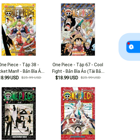
One Piece - Tập 38 -
One Piece - Tập 67 - Cool
ket Man!! - Bản Bìa Áo
Fight - Bản Bìa Áo (Tái Bản
18.99 USD
(Tái Bản 2025)
$25.99 USD
$18.99 USD
2025)
$25.99 USD