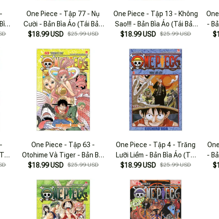
-
One Piece - Tập 77 - Nụ
One Piece - Tập 13 - Không
One 
Bìa
Cười - Bản Bìa Áo (Tái Bản
Sao!!! - Bản Bìa Áo (Tái Bản
- B
SD
$18.99 USD
2025)
$25.99 USD
$18.99 USD
2025)
$25.99 USD
$
-
One Piece - Tập 63 -
One Piece - Tập 4 - Trăng
One
(Tái
Otohime Và Tiger - Bản Bìa
Lưỡi Liềm - Bản Bìa Áo (Tái
- B
SD
$18.99 USD
Áo (Tái Bản 2025)
$25.99 USD
$18.99 USD
Bản 2025)
$25.99 USD
$