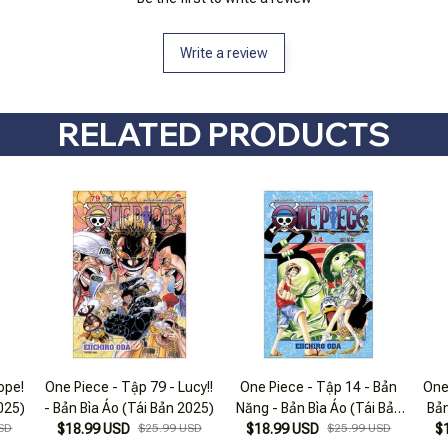
Write a review
RELATED PRODUCTS
ope!
One Piece - Tập 79 - Lucy!!
One Piece - Tập 14 - Bản
One
025)
- Bản Bìa Áo (Tái Bản 2025)
Năng - Bản Bìa Áo (Tái Bản
Bản
SD
$18.99 USD
$25.99 USD
$18.99 USD
2025)
$25.99 USD
$