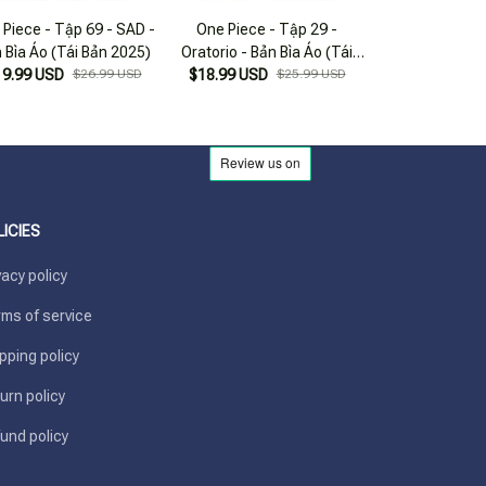
Piece - Tập 69 - SAD -
One Piece - Tập 29 -
One Piece - 
 Bìa Áo (Tái Bản 2025)
Oratorio - Bản Bìa Áo (Tái
Overture - Bản 
19.99 USD
$26.99 USD
$18.99 USD
Bản 2025)
$25.99 USD
$18.99 USD
Bản 20
LICIES
vacy policy
ms of service
pping policy
urn policy
und policy