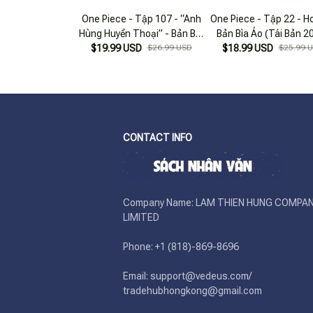
One Piece - Tập 107 - “Anh
One Piece - Tập 22 - Ho
Hùng Huyền Thoại” - Bản Bìa
Bản Bìa Áo (Tái Bản 2
$19.99 USD
Áo
$26.99 USD
$18.99 USD
$25.99 
CONTACT INFO
Company Name: LAM THIEN HUNG COMPAN
LIMITED

Phone: +1 (818)-869-8696 

Email: support@vedeus.com/ 
tradehubhongkong@gmail.com
