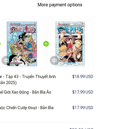
More payment options
e - Tập 43 - Truyền Thuyết Anh
$18.99 USD
 Bản 2025)
ế Giới Xao Động - Bản Bìa Áo
$17.99 USD
uộc Chiến Cướp Đoạt - Bản Bìa
$17.99 USD