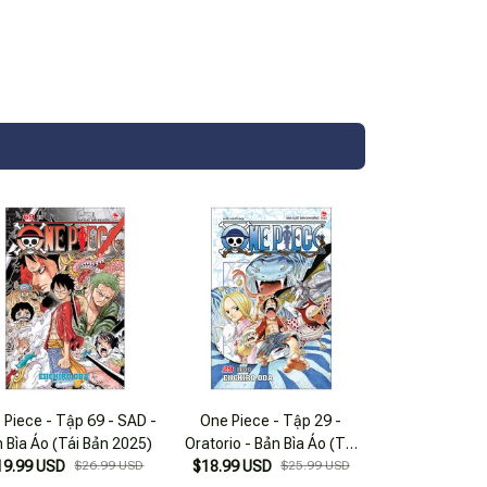
 Piece - Tập 69 - SAD -
One Piece - Tập 29 -
 Bìa Áo (Tái Bản 2025)
Oratorio - Bản Bìa Áo (Tái
19.99 USD
$26.99 USD
$18.99 USD
Bản 2025)
$25.99 USD