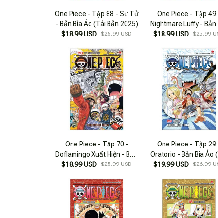
One Piece - Tập 88 - Sư Tử
One Piece - Tập 49 
- Bản Bìa Áo (Tái Bản 2025)
Nightmare Luffy - Bản 
$18.99 USD
$25.99 USD
$18.99 USD
Áo (Tái Bản 2025)
$25.99 U
One Piece - Tập 70 -
One Piece - Tập 29 
Doflamingo Xuất Hiện - Bản
Oratorio - Bản Bìa Áo 
$18.99 USD
Bìa Áo (Tái Bản 2025)
$25.99 USD
$19.99 USD
Bản 2022)
$26.99 U