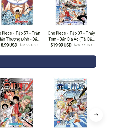
 Piece - Tập 57 - Trận
One Piece - Tập 37 - Thầy
iến Thượng Đỉnh - Bản
Tom - Bản Bìa Áo (Tái Bản
18.99 USD
ìa Áo (Tái Bản 2025)
$25.99 USD
$19.99 USD
2022)
$26.99 USD