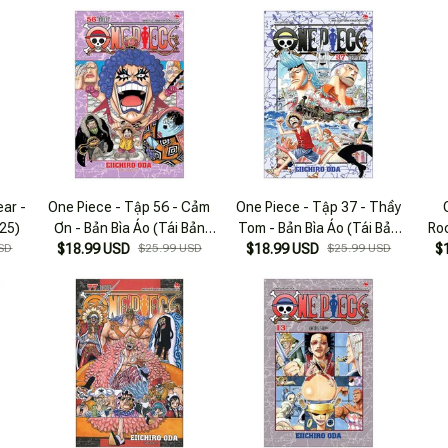
ear -
One Piece - Tập 56 - Cảm
One Piece - Tập 37 - Thầy
025)
Ơn - Bản Bìa Áo (Tái Bản
Tom - Bản Bìa Áo (Tái Bản
Roc
SD
$18.99 USD
2025)
$25.99 USD
$18.99 USD
2025)
$25.99 USD
$