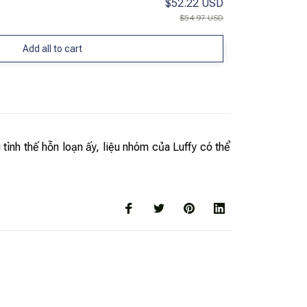
$52.22 USD
$54.97 USD
Add all to cart
tình thế hỗn loạn ấy, liệu nhóm của Luffy có thể