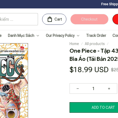
Free Shipping for Orders
Cart
Checkout
e
Danh Mục Sách
Our Privacy Policy
Track Order
Co
Home
All products
One Piece - Tập 43
Bìa Áo (Tái Bản 202
$18.99 USD
$2
ADD TO CART