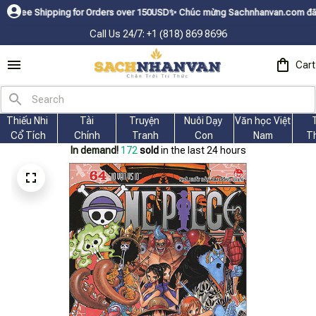
hipping for Orders over 150USDㅤ✨
Chúc mừng Sachnhanvan.com đã có mặt hơn 
Call Us 24/7: +1 (818) 869 8696
Cart
Thiếu Nhi 
Tài
Truyện 
Nuôi Dạy 
Văn học Việt 
Cổ Tích
Chính
Tranh
Con
Nam
T
In demand!
172
sold
in the last 24 hours