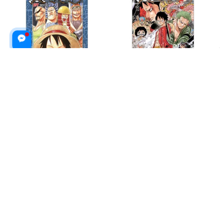
One Piece - Tập 27 - Overture -
One Piece - Tập 69 - SAD - Bản
Bản Bìa Áo (Tái Bản 2025)
Bìa Áo (Tái Bản 2025)
$18.99 USD
$25.99 USD
$19.99 USD
$26.99 USD
ADD TO CART
ADD TO CART