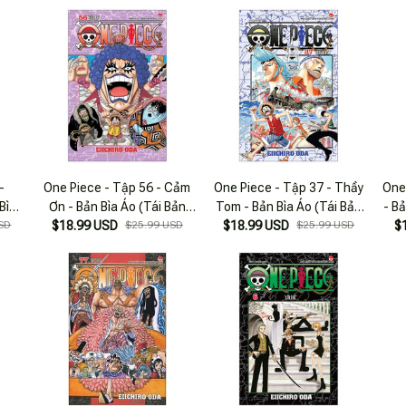
-
One Piece - Tập 56 - Cảm
One Piece - Tập 37 - Thầy
One
Bìa
Ơn - Bản Bìa Áo (Tái Bản
Tom - Bản Bìa Áo (Tái Bản
- B
SD
$18.99 USD
2025)
$25.99 USD
$18.99 USD
2025)
$25.99 USD
$