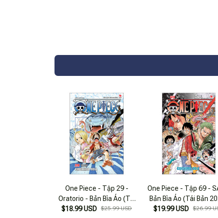
One Piece - Tập 29 -
One Piece - Tập 69 - S
Oratorio - Bản Bìa Áo (Tái
Bản Bìa Áo (Tái Bản 2
$18.99 USD
Bản 2025)
$25.99 USD
$19.99 USD
$26.99 U