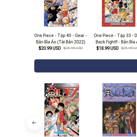
One Piece - Tập 40 - Gear -
One Piece - Tập 33 - 
Bản Bìa Áo (Tái Bản 2022)
Back Fight!! - Bản Bìa
$20.99 USD
$28.99 USD
$18.99 USD
(Tái Bản 2025)
$25.99 U