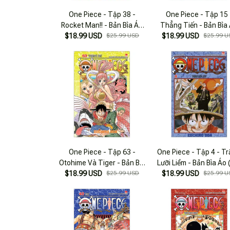
One Piece - Tập 38 -
One Piece - Tập 15 
Rocket Man!! - Bản Bìa Áo
Thẳng Tiến - Bản Bìa
$18.99 USD
(Tái Bản 2025)
$25.99 USD
$18.99 USD
(Tái Bản 2025)
$25.99 U
One Piece - Tập 63 -
One Piece - Tập 4 - T
Otohime Và Tiger - Bản Bìa
Lưỡi Liềm - Bản Bìa Áo 
$18.99 USD
Áo (Tái Bản 2025)
$25.99 USD
$18.99 USD
Bản 2025)
$25.99 U