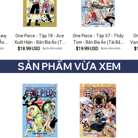
Davy
One Piece - Tập 18 - Ace
One Piece - Tập 37 - Thầy
On
 Áo
Xuất Hiện - Bản Bìa Áo (Tái
Tom - Bản Bìa Áo (Tái Bản
Vạn
SD
$18.99 USD
Bản 2025)
$25.99 USD
$19.99 USD
2022)
$26.99 USD
$
SẢN PHẨM VỪA XEM