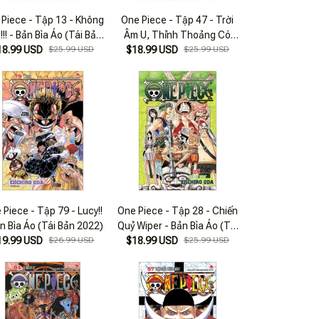
 Piece - Tập 13 - Không
One Piece - Tập 47 - Trời
!!! - Bản Bìa Áo (Tái Bản
Âm U, Thỉnh Thoảng Có
18.99 USD
2025)
$25.99 USD
Xương - Bản Bìa Áo (Tái Bản
$18.99 USD
$25.99 USD
2025)
 Piece - Tập 79 - Lucy!!
One Piece - Tập 28 - Chiến
ản Bìa Áo (Tái Bản 2022)
Quỷ Wiper - Bản Bìa Áo (Tái
19.99 USD
$26.99 USD
$18.99 USD
Bản 2025)
$25.99 USD