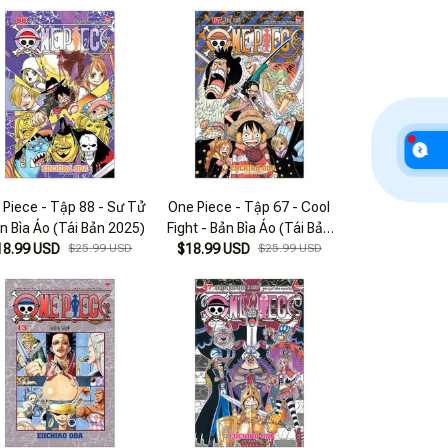
 Piece - Tập 88 - Sư Tử
One Piece - Tập 67 - Cool
ản Bìa Áo (Tái Bản 2025)
Fight - Bản Bìa Áo (Tái Bản
18.99 USD
$25.99 USD
$18.99 USD
2025)
$25.99 USD