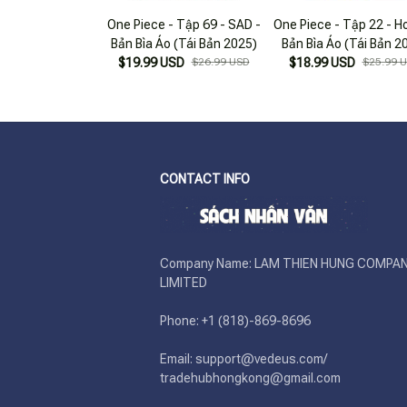
One Piece - Tập 69 - SAD -
One Piece - Tập 22 - Ho
Bản Bìa Áo (Tái Bản 2025)
Bản Bìa Áo (Tái Bản 2
$19.99 USD
$26.99 USD
$18.99 USD
$25.99 
CONTACT INFO
Company Name: LAM THIEN HUNG COMPAN
LIMITED

Phone: +1 (818)-869-8696 

Email: support@vedeus.com/ 
tradehubhongkong@gmail.com
