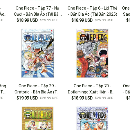
-
One Piece - Tập 77 - Nụ
One Piece - Tập 6 - Lời Thề
One
 Áo
Cười - Bản Bìa Áo (Tái Bản
- Bản Bìa Áo (Tái Bản 2025)
Sao
SD
$18.99 USD
2025)
$25.99 USD
$18.99 USD
$25.99 USD
$
răng
One Piece - Tập 29 -
One Piece - Tập 70 -
One
(Tái
Oratorio - Bản Bìa Áo (Tái
Doflamingo Xuất Hiện - Bản
- B
SD
$19.99 USD
Bản 2022)
$26.99 USD
$18.99 USD
Bìa Áo (Tái Bản 2025)
$25.99 USD
$