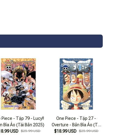
 Piece - Tập 79 - Lucy!!
One Piece - Tập 27 -
ản Bìa Áo (Tái Bản 2025)
Overture - Bản Bìa Áo (Tái
18.99 USD
$25.99 USD
$18.99 USD
Bản 2025)
$25.99 USD