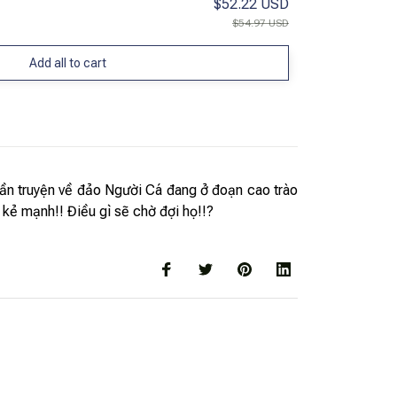
$52.22 USD
$54.97 USD
Add all to cart
ần truyện về đảo Người Cá đang ở đoạn cao trào
kẻ mạnh!! Điều gì sẽ chờ đợi họ!!?