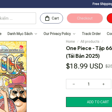
Free Shipping for Orders ov
Cart
Checkout
e
Danh Mục Sách
Our Privacy Policy
Track Order
Co
Home
All products
One Piece - Tập 66 
(Tái Bản 2025)
$18.99 USD
$2
ADD TO CART