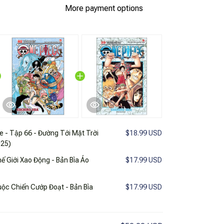
More payment options
e - Tập 66 - Đường Tới Mặt Trời
$18.99 USD
025)
ế Giới Xao Động - Bản Bìa Áo
$17.99 USD
uộc Chiến Cướp Đoạt - Bản Bìa
$17.99 USD