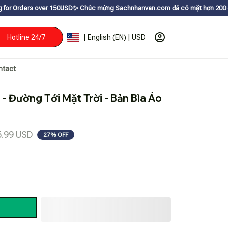
er 150USDㅤ✨
Chúc mừng Sachnhanvan.com đã có mặt hơn 200 quốc gia như Mỹ
Hotline 24/7
| English (EN) | USD
ntact
- Đường Tới Mặt Trời - Bản Bìa Áo 
5.99 USD
27% OFF