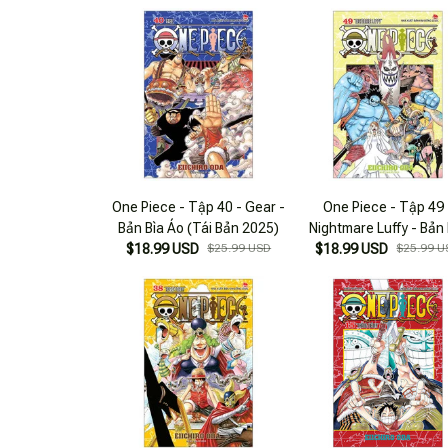
One Piece - Tập 40 - Gear -
One Piece - Tập 49 
Bản Bìa Áo (Tái Bản 2025)
Nightmare Luffy - Bản 
$18.99 USD
$25.99 USD
$18.99 USD
Áo (Tái Bản 2025)
$25.99 U