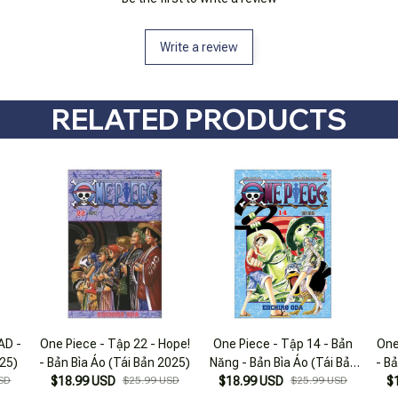
Write a review
RELATED PRODUCTS
AD -
One Piece - Tập 22 - Hope!
One Piece - Tập 14 - Bản
One
025)
- Bản Bìa Áo (Tái Bản 2025)
Năng - Bản Bìa Áo (Tái Bản
- B
SD
$18.99 USD
$25.99 USD
$18.99 USD
2025)
$25.99 USD
$