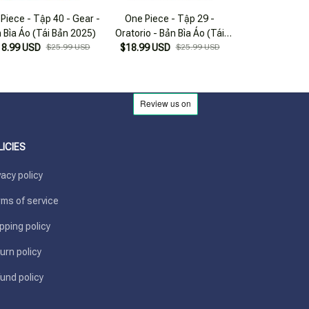
Piece - Tập 40 - Gear -
One Piece - Tập 29 -
One Piece - 
 Bìa Áo (Tái Bản 2025)
Oratorio - Bản Bìa Áo (Tái
Overture - Bản 
18.99 USD
$25.99 USD
$18.99 USD
Bản 2025)
$25.99 USD
$18.99 USD
Bản 20
LICIES
vacy policy
ms of service
pping policy
urn policy
und policy