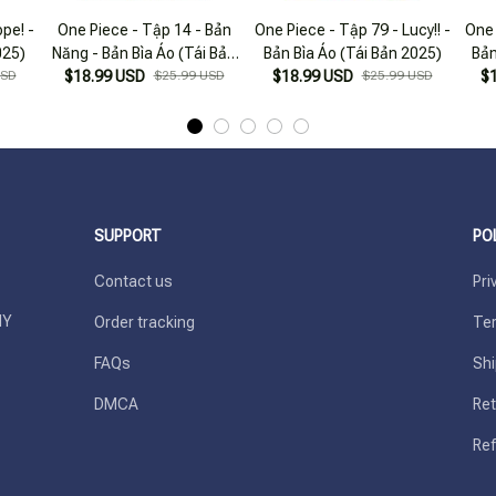
pe! -
One Piece - Tập 14 - Bản
One Piece - Tập 79 - Lucy!! -
One 
025)
Năng - Bản Bìa Áo (Tái Bản
Bản Bìa Áo (Tái Bản 2025)
Bản
USD
$18.99 USD
2025)
$25.99 USD
$18.99 USD
$25.99 USD
$
SUPPORT
PO
Contact us
Pri
Y 
Order tracking
Ter
FAQs
Shi
DMCA
Ret
Ref