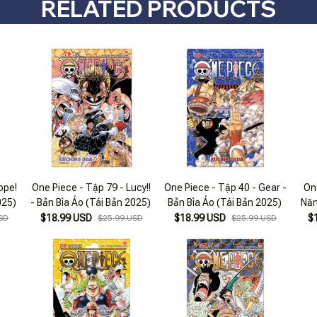
RELATED PRODUCTS
ope!
One Piece - Tập 79 - Lucy!!
One Piece - Tập 40 - Gear -
On
025)
- Bản Bìa Áo (Tái Bản 2025)
Bản Bìa Áo (Tái Bản 2025)
Năn
$18.99 USD
$18.99 USD
$
SD
$25.99 USD
$25.99 USD