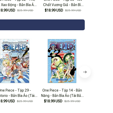
i Xao Động - Bản Bìa Áo
Chất Vương Giả - Bản Bìa
(Tái Bản 2025)
Áo (Tái Bản 2025)
18.99 USD
$18.99 USD
$25.99 USD
$25.99 USD
ne Piece - Tập 29 -
One Piece - Tập 14 - Bản
One Piece - Tậ
torio - Bản Bìa Áo (Tái
Năng - Bản Bìa Áo (Tái Bản
Tom - Bản Bìa 
Bản 2025)
2025)
2025
18.99 USD
$18.99 USD
$18.99 USD
$25.99 USD
$25.99 USD