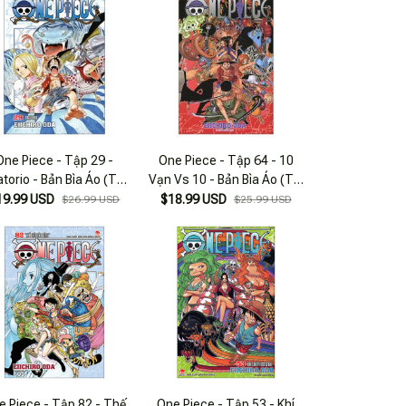
One Piece - Tập 29 -
One Piece - Tập 64 - 10
torio - Bản Bìa Áo (Tái
Vạn Vs 10 - Bản Bìa Áo (Tái
Bản 2022)
Bản 2025)
19.99 USD
$18.99 USD
$26.99 USD
$25.99 USD
e Piece - Tập 82 - Thế
One Piece - Tập 53 - Khí