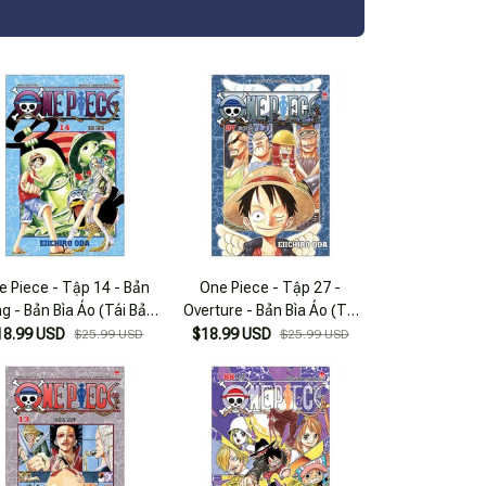
e Piece - Tập 14 - Bản
One Piece - Tập 27 -
g - Bản Bìa Áo (Tái Bản
Overture - Bản Bìa Áo (Tái
2025)
Bản 2025)
18.99 USD
$18.99 USD
$25.99 USD
$25.99 USD