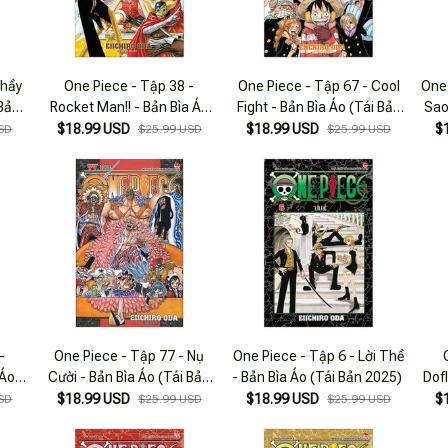
Thầy
One Piece - Tập 38 -
One Piece - Tập 67 - Cool
One
 Bản
Rocket Man!! - Bản Bìa Áo
Fight - Bản Bìa Áo (Tái Bản
Sao
(Tái Bản 2025)
2025)
$18.99 USD
$18.99 USD
$
SD
$25.99 USD
$25.99 USD
-
One Piece - Tập 77 - Nụ
One Piece - Tập 6 - Lời Thề
 Áo
Cười - Bản Bìa Áo (Tái Bản
- Bản Bìa Áo (Tái Bản 2025)
Dof
2025)
B
$18.99 USD
$18.99 USD
$
SD
$25.99 USD
$25.99 USD