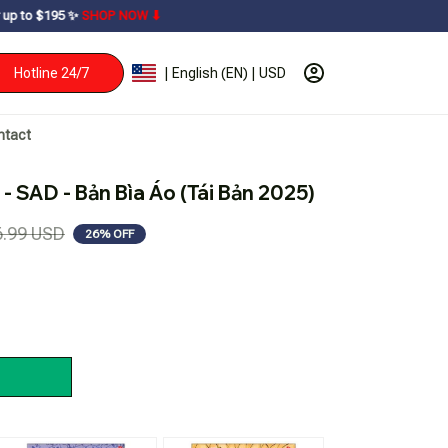
SHOP NOW ⬇
Hotline 24/7
| English (EN) | USD
ntact
- SAD - Bản Bìa Áo (Tái Bản 2025)
6.99 USD
26% OFF