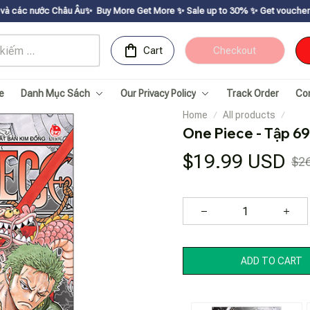
Châu Âu✨
Buy More Get Moreㅤ ✨ㅤ Sale up to 30% ㅤ✨ㅤ Get voucher up to $195ㅤ ✨ㅤ
Cart
Checkout
e
Danh Mục Sách
Our Privacy Policy
Track Order
Co
Home
All products
One Piece - Tập 69 
$19.99 USD
$2
ADD TO CART