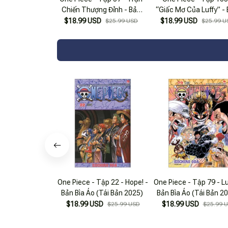
Chiến Thượng Đỉnh - Bản
“Giấc Mơ Của Luffy” -
Bìa Áo (Tái Bản 2025)
Bìa Áo (Tái Bản 2025
$18.99 USD
$18.99 USD
$25.99 USD
$25.99 U
One Piece - Tập 22 - Hope! -
One Piece - Tập 79 - Luc
Bản Bìa Áo (Tái Bản 2025)
Bản Bìa Áo (Tái Bản 2
$18.99 USD
$18.99 USD
$25.99 USD
$25.99 