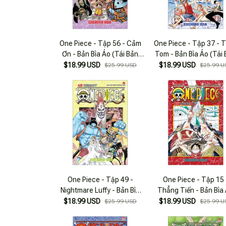
One Piece - Tập 56 - Cảm
One Piece - Tập 37 - 
Ơn - Bản Bìa Áo (Tái Bản
Tom - Bản Bìa Áo (Tái
2025)
2025)
$18.99 USD
$18.99 USD
$25.99 USD
$25.99 U
One Piece - Tập 49 -
One Piece - Tập 15 
Nightmare Luffy - Bản Bìa
Thẳng Tiến - Bản Bìa
Áo (Tái Bản 2025)
(Tái Bản 2025)
$18.99 USD
$18.99 USD
$25.99 USD
$25.99 U