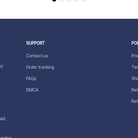
SUPPORT
PO
Contact us
Pri
Y 
Order tracking
Ter
FAQs
Shi
DMCA
Ret
Ref
ad, 