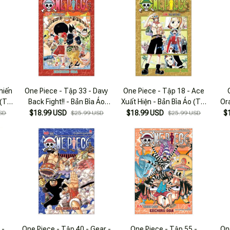
hiến
One Piece - Tập 33 - Davy
One Piece - Tập 18 - Ace
(Tái
Back Fight!! - Bản Bìa Áo
Xuất Hiện - Bản Bìa Áo (Tái
Ora
(Tái Bản 2025)
Bản 2025)
$18.99 USD
$18.99 USD
$
SD
$25.99 USD
$25.99 USD
 -
One Piece - Tập 40 - Gear -
One Piece - Tập 55 -
On