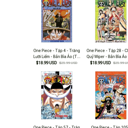
One Piece - Tập 4 - Trăng
One Piece - Tập 28 - C
Lưỡi Liềm - Bản Bìa Áo (Tái
Quỷ Wiper - Bản Bìa Áo 
Bản 2025)
Bản 2025)
$18.99 USD
$18.99 USD
$25.99 USD
$25.99 U
One Piece - Tập 57 - Trận
One Piece - Tập 105