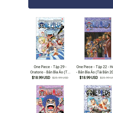
One Piece - Tập 29 -
One Piece - Tập 22 - H
Oratorio - Bản Bìa Áo (Tái
- Bản Bìa Áo (Tái Bản 2
Bản 2025)
$18.99 USD
$18.99 USD
$25.99 USD
$25.99 U