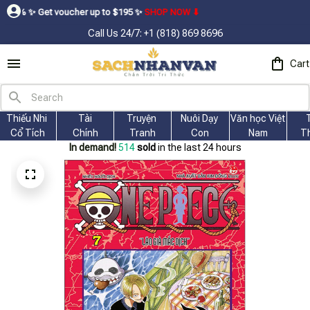
t voucher up to $195ㅤ ✨ㅤ
SHOP NOW ⬇
Call Us 24/7: +1 (818) 869 8696
Cart
Thiếu Nhi 
Tài
Truyện 
Nuôi Dạy 
Văn học Việt 
Cổ Tích
Chính
Tranh
Con
Nam
T
In demand!
516
sold
in the last 24 hours