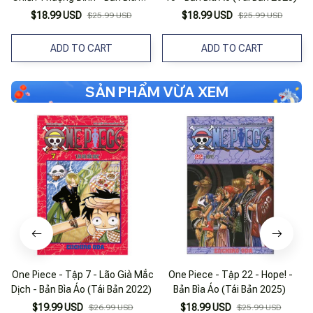
(Tái Bản 2025)
$18.99 USD
$18.99 USD
$25.99 USD
$25.99 USD
ADD TO CART
ADD TO CART
SẢN PHẨM VỪA XEM
One Piece - Tập 7 - Lão Già Mắc
One Piece - Tập 22 - Hope! -
O
Dịch - Bản Bìa Áo (Tái Bản 2022)
Bản Bìa Áo (Tái Bản 2025)
$19.99 USD
$18.99 USD
$26.99 USD
$25.99 USD