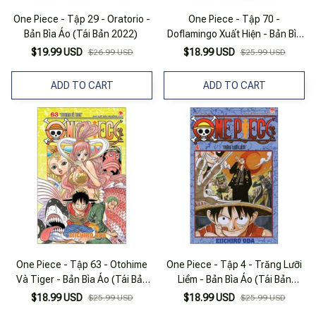
One Piece - Tập 29 - Oratorio -
One Piece - Tập 70 -
Bản Bìa Áo (Tái Bản 2022)
Doflamingo Xuất Hiện - Bản Bìa
Áo (Tái Bản 2025)
$19.99 USD
$18.99 USD
$26.99 USD
$25.99 USD
ADD TO CART
ADD TO CART
One Piece - Tập 63 - Otohime
One Piece - Tập 4 - Trăng Lưỡi
Và Tiger - Bản Bìa Áo (Tái Bản
Liềm - Bản Bìa Áo (Tái Bản
2025)
2025)
$18.99 USD
$18.99 USD
$25.99 USD
$25.99 USD