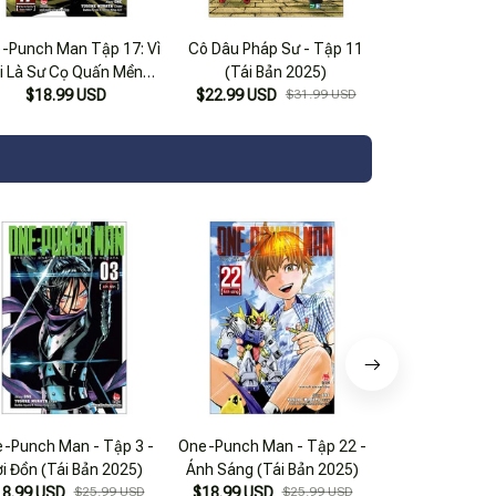
-Punch Man Tập 17: Vì
Cô Dâu Pháp Sư - Tập 11
i Là Sư Cọ Quấn Mền?
(Tái Bản 2025)
(Tái Bản 2022)
$18.99 USD
$22.99 USD
$31.99 USD
-Punch Man - Tập 3 -
One-Punch Man - Tập 22 -
One-Punch Man
ời Đồn (Tái Bản 2025)
Ánh Sáng (Tái Bản 2025)
Một Khắc (Tái
18.99 USD
$25.99 USD
$18.99 USD
$25.99 USD
$19.99 USD