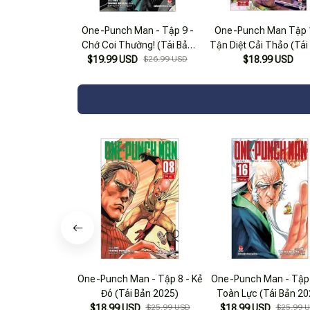
One-Punch Man - Tập 9 -
One-Punch Man Tập 
Chớ Coi Thường! (Tái Bản
Tận Diệt Cải Thảo (Tái
$19.99 USD
2022)
$26.99 USD
$18.99 USD
2022)
One-Punch Man - Tập 8 - Kẻ
One-Punch Man - Tập 
Đó (Tái Bản 2025)
Toàn Lực (Tái Bản 20
$18.99 USD
$25.99 USD
$18.99 USD
$25.99 