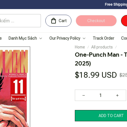
Free Shipping for Orders ov
Cart
Checkout
e
Danh Mục Sách
Our Privacy Policy
Track Order
Co
Home
All products
One-Punch Man - Tập
2025)
$18.99 USD
$2
ADD TO CART