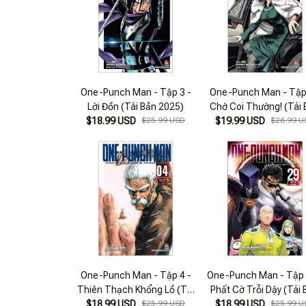
One-Punch Man - Tập 3 -
One-Punch Man - Tập 
Lời Đồn (Tái Bản 2025)
Chớ Coi Thường! (Tái
$18.99 USD
$25.99 USD
$19.99 USD
2025)
$26.99 U
One-Punch Man - Tập 4 -
One-Punch Man - Tập 
Thiên Thạch Khổng Lồ (Tái
Phất Cờ Trỗi Dậy (Tái
$18.99 USD
Bản 2025)
$25.99 USD
$18.99 USD
2025)
$25.99 U