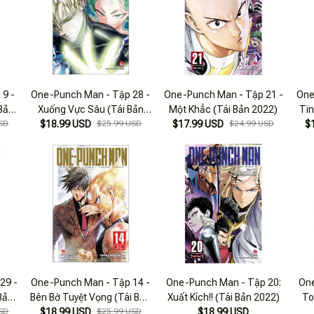
9 -
One-Punch Man - Tập 28 -
One-Punch Man - Tập 21 -
One
 Bản
Xuống Vực Sâu (Tái Bản
Một Khắc (Tái Bản 2022)
Tin
SD
$18.99 USD
2025)
$25.99 USD
$17.99 USD
$24.99 USD
$
29 -
One-Punch Man - Tập 14 -
One-Punch Man - Tập 20:
One
 Bản
Bên Bờ Tuyệt Vọng (Tái Bản
Xuất Kích!! (Tái Bản 2022)
To
SD
$18.99 USD
2025)
$25.99 USD
$18.99 USD