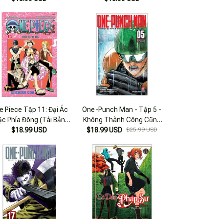
e Piece Tập 11: Đại Ác
One-Punch Man - Tập 5 -
c Phía Đông (Tái Bản
Không Thành Công Cũng
$18.99 USD
2022)
Thành Nhân (Tái Bản 2025)
$18.99 USD
$25.99 USD