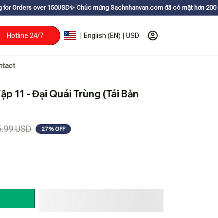
er 150USDㅤ✨
Chúc mừng Sachnhanvan.com đã có mặt hơn 200 quốc gia như Mỹ
Hotline 24/7
| English (EN) | USD
ntact
 11 - Đại Quái Trùng (Tái Bản 
5.99 USD
27% OFF