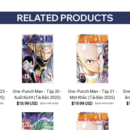
RELATED PRODUCTS
23 -
One-Punch Man - Tập 20 -
One-Punch Man - Tập 21 -
One
25)
Xuất Kích!! (Tái Bản 2025)
Một Khắc (Tái Bản 2025)
Án
SD
$18.99 USD
$25.99 USD
$19.99 USD
$26.99 USD
$