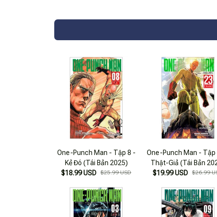
One-Punch Man - Tập 8 -
One-Punch Man - Tập 
Kẻ Đó (Tái Bản 2025)
Thật-Giả (Tái Bản 20
$18.99 USD
$25.99 USD
$19.99 USD
$26.99 U