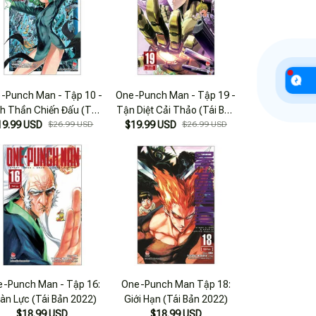
-Punch Man - Tập 10 -
One-Punch Man - Tập 19 -
h Thần Chiến Đấu (Tái
Tận Diệt Cải Thảo (Tái Bản
19.99 USD
Bản 2025)
$26.99 USD
$19.99 USD
2025)
$26.99 USD
-Punch Man - Tập 16:
One-Punch Man Tập 18:
àn Lực (Tái Bản 2022)
Giới Hạn (Tái Bản 2022)
$18.99 USD
$18.99 USD