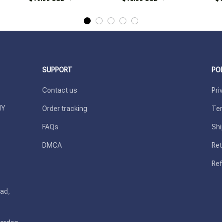
SUPPORT
PO
Contact us
Pri
Y 
Order tracking
Ter
FAQs
Shi
DMCA
Ret
Ref
ad, 