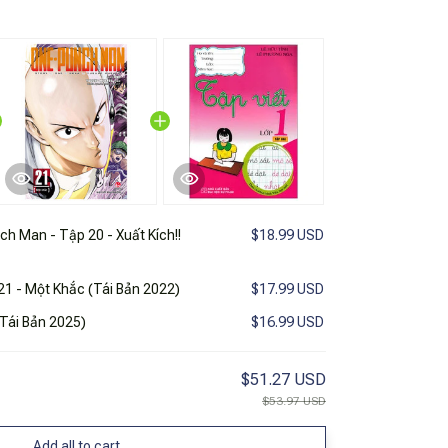
h Man - Tập 20 - Xuất Kích!!
$18.99 USD
1 - Một Khắc (Tái Bản 2022)
$17.99 USD
(Tái Bản 2025)
$16.99 USD
$51.27 USD
$53.97 USD
Add all to cart