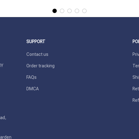
SUPPORT
PO
Contact us
Pri
Y 
Order tracking
Ter
FAQs
Shi
DMCA
Ret
Ref
ad, 
arden 