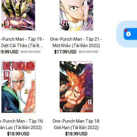
-Punch Man - Tập 19 -
One-Punch Man - Tập 21 -
 Diệt Cải Thảo (Tái Bản
Một Khắc (Tái Bản 2022)
19.99 USD
2025)
$26.99 USD
$17.99 USD
$24.99 USD
-Punch Man - Tập 16:
One-Punch Man Tập 18:
àn Lực (Tái Bản 2022)
Giới Hạn (Tái Bản 2022)
$18.99 USD
$18.99 USD