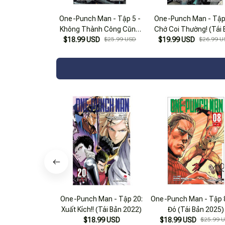
One-Punch Man - Tập 5 -
One-Punch Man - Tập 
Không Thành Công Cũng
Chớ Coi Thường! (Tái
Thành Nhân (Tái Bản 2025)
$18.99 USD
$25.99 USD
$19.99 USD
2022)
$26.99 U
One-Punch Man - Tập 20:
One-Punch Man - Tập 8
Xuất Kích!! (Tái Bản 2022)
Đó (Tái Bản 2025)
$18.99 USD
$18.99 USD
$25.99 