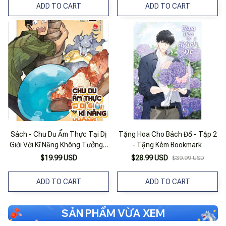
ADD TO CART
ADD TO CART
Sách - Chu Du Ẩm Thực Tại Dị
Tặng Hoa Cho Bách Đồ - Tập 2
Giới Với Kĩ Năng Không Tưởng -
- Tặng Kèm Bookmark
Tập 2 (Tặng Kèm Bìa Áo)
$19.99 USD
$28.99 USD
$39.99 USD
ADD TO CART
ADD TO CART
SẢN PHẨM VỪA XEM