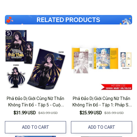
RELATED PRODUCTS
Phá Đảo Dị Giới Cùng Nữ Thần
Phá Đảo Dị Giới Cùng Nữ Thần
Không Tín Đồ - Tập 5 - Cuộc
Không Tín Đồ - Tập 1: Pháp Sư
Chiến Với Rồng Khổng Lồ Ở
Yếu Nhất Lớp - Tặng Kèm
$31.99 USD
$25.99 USD
$43.99 USD
$35.99 USD
Thành Phố Nước - Bản Đặc Biệt
Bookmark
- Tặng Kèm Bookmark + Poster
ADD TO CART
ADD TO CART
+ Standee