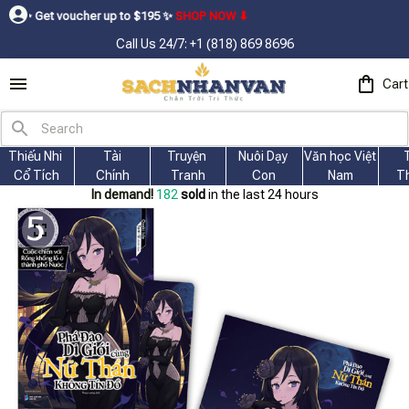
 up to $195ㅤ ✨ㅤ
SHOP NOW ⬇
Call Us 24/7: +1 (818) 869 8696
Cart
Thiếu Nhi 
Tài
Truyện 
Nuôi Dạy 
Văn học Việt 
Cổ Tích
Chính
Tranh
Con
Nam
T
In demand!
184
sold
in the last 24 hours