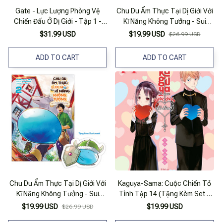
Gate - Lực Lượng Phòng Vệ
Chu Du Ẩm Thực Tại Dị Giới Với
Chiến Đấu Ở Dị Giới - Tập 1 -
Kĩ Năng Không Tưởng - Sui
Bản Đặc Biệt - Tặng Kèm
Phiêu Lưu Ký - Tập 3 - Tặng
$31.99 USD
$19.99 USD
$26.99 USD
Bookmark + Tập Tranh Màu
Kèm Bookmark
(13x18cm)
ADD TO CART
ADD TO CART
Chu Du Ẩm Thực Tại Dị Giới Với
Kaguya-Sama: Cuộc Chiến Tỏ
Kĩ Năng Không Tưởng - Sui
Tình Tập 14 (Tặng Kèm Set 5
Phiêu Lưu Ký - Tập 2 - Tặng
Bookmark)- Tntmanga
$19.99 USD
$19.99 USD
$26.99 USD
Kèm Bookmark