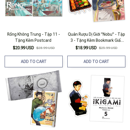
Rồng Không Trung - Tập 11 -
Quán Rượu Dị Giới "Nobu" - Tập
Tặng Kèm Postcard
3 - Tặng Kèm Bookmark Giấy
Hình Món Ăn
$20.99 USD
$18.99 USD
$28.99 USD
$25.99 USD
ADD TO CART
ADD TO CART