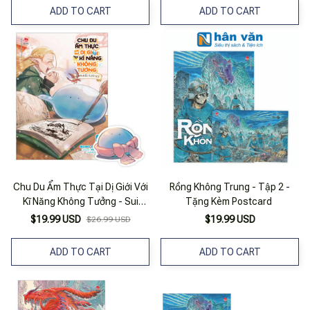
ADD TO CART
ADD TO CART
Chu Du Ẩm Thực Tại Dị Giới Với
Rồng Không Trung - Tập 2 -
Kĩ Năng Không Tưởng - Sui
Tặng Kèm Postcard
Phiêu Lưu Ký - Tập 8 - Tặng
$19.99 USD
$19.99 USD
$26.99 USD
Kèm Bookmark
ADD TO CART
ADD TO CART