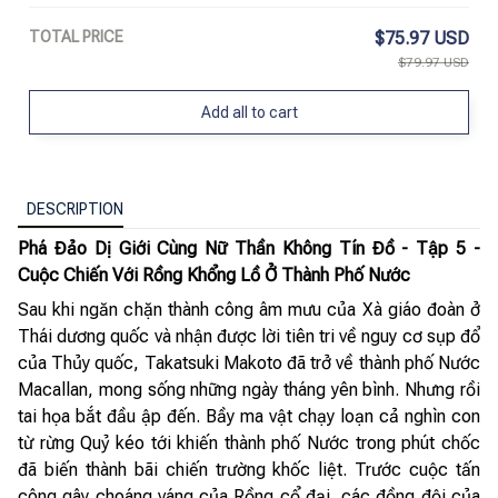
TOTAL PRICE
$75.97 USD
$79.97 USD
Add all to cart
DESCRIPTION
Phá Đảo Dị Giới Cùng Nữ Thần Không Tín Đồ - Tập 5 -
Cuộc Chiến Với Rồng Khổng Lồ Ở Thành Phố Nước
Sau khi ngăn chặn thành công âm mưu của Xà giáo đoàn ở
Thái dương quốc và nhận được lời tiên tri về nguy cơ sụp đổ
của Thủy quốc, Takatsuki Makoto đã trở về thành phố Nước
Macallan, mong sống những ngày tháng yên bình. Nhưng rồi
tai họa bắt đầu ập đến. Bầy ma vật chạy loạn cả nghìn con
từ rừng Quỷ kéo tới khiến thành phố Nước trong phút chốc
đã biến thành bãi chiến trường khốc liệt. Trước cuộc tấn
công gây choáng váng của Rồng cổ đại, các đồng đội của