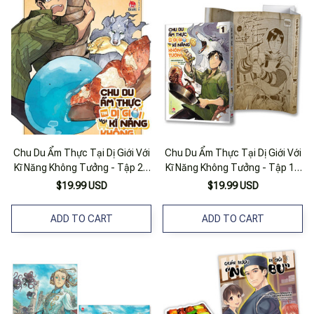
Chu Du Ẩm Thực Tại Dị Giới Với
Chu Du Ẩm Thực Tại Dị Giới Với
Kĩ Năng Không Tưởng - Tập 2 -
Kĩ Năng Không Tưởng - Tập 1 -
Tặng Kèm Bìa Áo
Tặng Kèm Bìa Áo
$19.99 USD
$19.99 USD
ADD TO CART
ADD TO CART