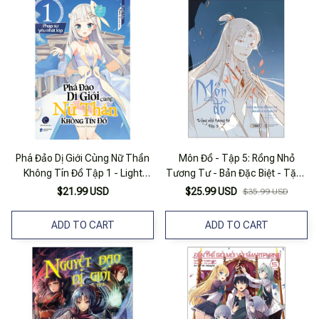
Phá Đảo Dị Giới Cùng Nữ Thần
Môn Đồ - Tập 5: Rồng Nhỏ
Không Tín Đồ Tập 1 - Light
Tương Tư - Bản Đặc Biệt - Tặng
Novel - First News
Kèm Bookmark
$21.99 USD
$25.99 USD
$35.99 USD
ADD TO CART
ADD TO CART