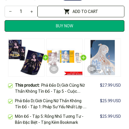
ADD TO CART
BUY NOW
This product:
Phá Đảo Dị Giới Cùng Nữ
$27.99 USD
Thần Không Tín Đồ - Tập 5 - Cuộc
Chiến Với Rồng Khổng Lồ Ở Thành Phố
Phá Đảo Dị Giới Cùng Nữ Thần Không
$25.99 USD
Nước - Tặng Kèm Bookmark + Poster
Tín Đồ - Tập 1: Pháp Sư Yếu Nhất Lớp -
Tặng Kèm Bookmark
Môn Đồ - Tập 5: Rồng Nhỏ Tương Tư -
$25.99 USD
Bản Đặc Biệt - Tặng Kèm Bookmark