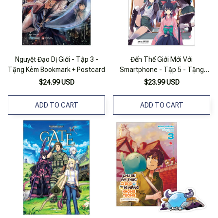
Nguyệt Đạo Dị Giới - Tập 3 -
Đến Thế Giới Mới Với
Tặng Kèm Bookmark + Postcard
Smartphone - Tập 5 - Tặng
Kèm Bookmark Và Postcard
$24.99 USD
$23.99 USD
ADD TO CART
ADD TO CART