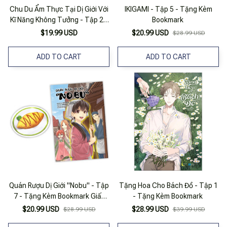
Chu Du Ẩm Thực Tại Dị Giới Với
IKIGAMI - Tập 5 - Tặng Kèm
Kĩ Năng Không Tưởng - Tập 2 -
Bookmark
Tặng Kèm Bìa Áo
$19.99 USD
$20.99 USD
$28.99 USD
ADD TO CART
ADD TO CART
Quán Rượu Dị Giới "Nobu" - Tập
Tặng Hoa Cho Bách Đồ - Tập 1
7 - Tặng Kèm Bookmark Giấy
- Tặng Kèm Bookmark
Hình Món Ăn
$20.99 USD
$28.99 USD
$28.99 USD
$39.99 USD