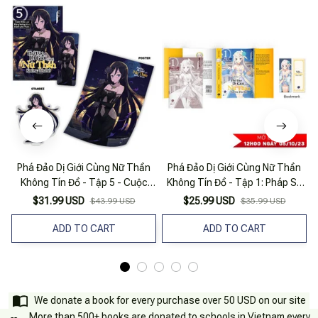
Phá Đảo Dị Giới Cùng Nữ Thần
Phá Đảo Dị Giới Cùng Nữ Thần
Không Tín Đồ - Tập 5 - Cuộc
Không Tín Đồ - Tập 1: Pháp Sư
K
Chiến Với Rồng Khổng Lồ Ở
Yếu Nhất Lớp - Tặng Kèm
$31.99 USD
$25.99 USD
$43.99 USD
$35.99 USD
Thành Phố Nước - Bản Đặc Biệt -
Bookmark
Tặng Kèm Bookmark + Poster +
ADD TO CART
ADD TO CART
Standee
We donate a book for every purchase over 50 USD on our site
More than 500+ books are donated to schools in Vietnam every